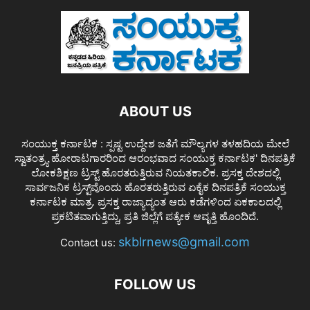
ABOUT US
ಸಂಯುಕ್ತ ಕರ್ನಾಟಕ : ಸ್ಪಷ್ಟ ಉದ್ದೇಶ ಜತೆಗೆ ಮೌಲ್ಯಗಳ ತಳಹದಿಯ ಮೇಲೆ
ಸ್ವಾತಂತ್ರ್ಯ ಹೋರಾಟಗಾರರಿಂದ ಆರಂಭವಾದ ಸಂಯುಕ್ತ ಕರ್ನಾಟಕ' ದಿನಪತ್ರಿಕೆ
ಲೋಕಶಿಕ್ಷಣ ಟ್ರಸ್ಟ್ ಹೊರತರುತ್ತಿರುವ ನಿಯತಕಾಲಿಕ. ಪ್ರಸಕ್ತ ದೇಶದಲ್ಲಿ
ಸಾರ್ವಜನಿಕ ಟ್ರಸ್ಟ್‌ವೊಂದು ಹೊರತರುತ್ತಿರುವ ಏಕೈಕ ದಿನಪತ್ರಿಕೆ ಸಂಯುಕ್ತ
ಕರ್ನಾಟಕ ಮಾತ್ರ. ಪ್ರಸಕ್ತ ರಾಜ್ಯಾದ್ಯಂತ ಆರು ಕಡೆಗಳಿಂದ ಏಕಕಾಲದಲ್ಲಿ
ಪ್ರಕಟಿತವಾಗುತ್ತಿದ್ದು, ಪ್ರತಿ ಜಿಲ್ಲೆಗೆ ಪತ್ಯೇಕ ಆವೃತ್ತಿ ಹೊಂದಿದೆ.
skblrnews@gmail.com
Contact us:
FOLLOW US