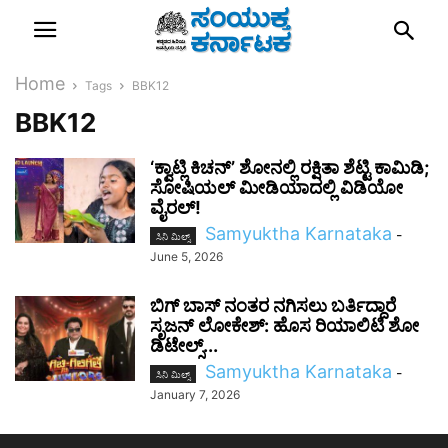
Home
Tags
BBK12
BBK12
‘ಕ್ವಾಟ್ಲಿ ಕಿಚನ್’ ಶೋನಲ್ಲಿ ರಕ್ಷಿತಾ ಶೆಟ್ಟಿ ಕಾಮಿಡಿ;
ಸೋಷಿಯಲ್ ಮೀಡಿಯಾದಲ್ಲಿ ವಿಡಿಯೋ
ವೈರಲ್!
Samyuktha Karnataka
-
ಸಿನಿ ಮಿಲ್ಸ್
June 5, 2026
ಬಿಗ್ ಬಾಸ್ ನಂತರ ನಗಿಸಲು ಬರ್ತಿದ್ದಾರೆ
ಸೃಜನ್ ಲೋಕೇಶ್: ಹೊಸ ರಿಯಾಲಿಟಿ ಶೋ
ಡಿಟೇಲ್ಸ್‌...
Samyuktha Karnataka
-
ಸಿನಿ ಮಿಲ್ಸ್
January 7, 2026