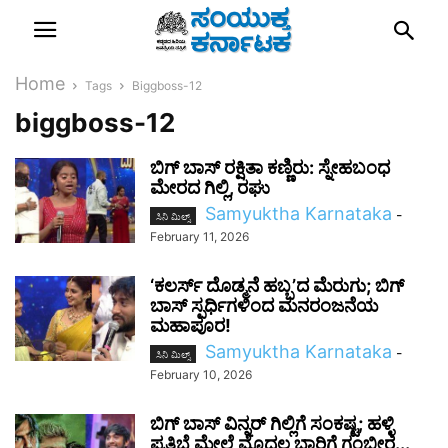
Home
Tags
Biggboss-12
biggboss-12
ಬಿಗ್‌ ಬಾಸ್‌ ರಕ್ಷಿತಾ ಕಣ್ಣಿರು: ಸ್ನೇಹಬಂಧ
ಮೇರದ ಗಿಲ್ಲಿ, ರಘು
Samyuktha Karnataka
-
ಸಿನಿ ಮಿಲ್ಸ್
February 11, 2026
‘ಕಲರ್ಸ್‌ ದೊಡ್ಮನೆ ಹಬ್ಬ’ದ ಮೆರುಗು; ಬಿಗ್
ಬಾಸ್ ಸ್ಪರ್ಧಿಗಳಿಂದ ಮನರಂಜನೆಯ
ಮಹಾಪೂರ!
Samyuktha Karnataka
-
ಸಿನಿ ಮಿಲ್ಸ್
February 10, 2026
ಬಿಗ್ ಬಾಸ್ ವಿನ್ನರ್ ಗಿಲ್ಲಿಗೆ ಸಂಕಷ್ಟ; ಹಳ್ಳಿ
ಪ್ರತಿಭೆ ಮೇಲೆ ಮೊದಲ ಬಾರಿಗೆ ಗಂಭೀರ...