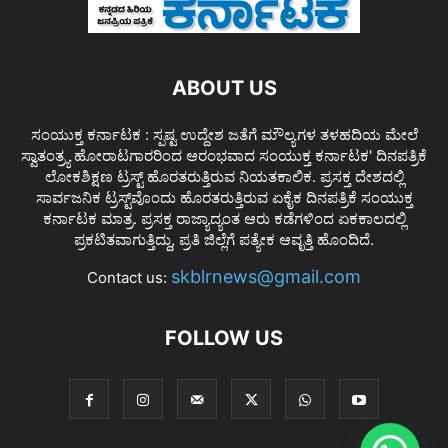
ABOUT US
ಸಂಯುಕ್ತ ಕರ್ನಾಟಕ : ಸ್ಪಷ್ಟ ಉದ್ದೇಶ ಜತೆಗೆ ಮೌಲ್ಯಗಳ ತಳಹದಿಯ ಮೇಲೆ
ಸ್ವಾತಂತ್ರ್ಯ ಹೋರಾಟಗಾರರಿಂದ ಆರಂಭವಾದ ಸಂಯುಕ್ತ ಕರ್ನಾಟಕ' ದಿನಪತ್ರಿಕೆ
ಲೋಕಶಿಕ್ಷಣ ಟ್ರಸ್ಟ್ ಹೊರತರುತ್ತಿರುವ ನಿಯತಕಾಲಿಕ. ಪ್ರಸಕ್ತ ದೇಶದಲ್ಲಿ
ಸಾರ್ವಜನಿಕ ಟ್ರಸ್ಟ್‌ವೊಂದು ಹೊರತರುತ್ತಿರುವ ಏಕೈಕ ದಿನಪತ್ರಿಕೆ ಸಂಯುಕ್ತ
ಕರ್ನಾಟಕ ಮಾತ್ರ. ಪ್ರಸಕ್ತ ರಾಜ್ಯಾದ್ಯಂತ ಆರು ಕಡೆಗಳಿಂದ ಏಕಕಾಲದಲ್ಲಿ
ಪ್ರಕಟಿತವಾಗುತ್ತಿದ್ದು, ಪ್ರತಿ ಜಿಲ್ಲೆಗೆ ಪತ್ಯೇಕ ಆವೃತ್ತಿ ಹೊಂದಿದೆ.
skblrnews@gmail.com
Contact us:
FOLLOW US