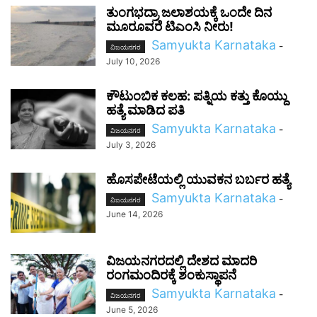
ತುಂಗಭದ್ರಾ ಜಲಾಶಯಕ್ಕೆ ಒಂದೇ ದಿನ
ಮೂರೂವರೆ ಟಿಎಂಸಿ ನೀರು!
Samyukta Karnataka
-
ವಿಜಯನಗರ
July 10, 2026
ಕೌಟುಂಬಿಕ ಕಲಹ: ಪತ್ನಿಯ ಕತ್ತು ಕೊಯ್ದು
ಹತ್ಯೆ ಮಾಡಿದ ಪತಿ
Samyukta Karnataka
-
ವಿಜಯನಗರ
July 3, 2026
ಹೊಸಪೇಟೆಯಲ್ಲಿ ಯುವಕನ ಬರ್ಬರ ಹತ್ಯೆ
Samyukta Karnataka
-
ವಿಜಯನಗರ
June 14, 2026
ವಿಜಯನಗರದಲ್ಲಿ ದೇಶದ ಮಾದರಿ
ರಂಗಮಂದಿರಕ್ಕೆ ಶಂಕುಸ್ಥಾಪನೆ
Samyukta Karnataka
-
ವಿಜಯನಗರ
June 5, 2026