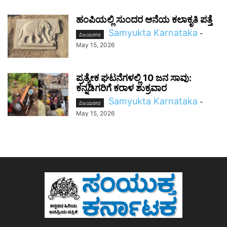
ಹಂಪಿಯಲ್ಲಿ ಸುಂದರ ಆನೆಯ ಕಲಾಕೃತಿ ಪತ್ತೆ
Samyukta Karnataka
-
ವಿಜಯನಗರ
May 15, 2026
ಪ್ರತ್ಯೇಕ ಘಟನೆಗಳಲ್ಲಿ 10 ಜನ ಸಾವು:
ಕನ್ನಡಿಗರಿಗೆ ಕರಾಳ ಶುಕ್ರವಾರ
Samyukta Karnataka
-
ವಿಜಯನಗರ
May 15, 2026