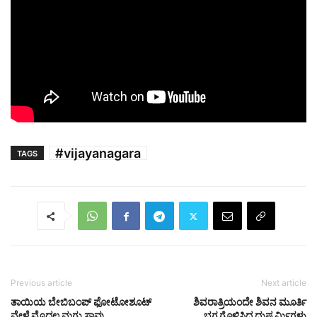
#vijayanagara
TAGS
Previous article
Next article
ತಾಯಿಯ ಬೇಬಿಬಂಪ್‌ ಫೋಟೋಶೂಟ್‌
ಶಿವರಾತ್ರಿಯಂದೇ ಶಿವನ ಮೂರ್ತಿ
ವೇಳೆ ಮೊದಲ ಮಗು ಸಾವು
ಭಗ್ನಗೊಳಿಸಿದ ದುಷ್ಕರ್ಮಿಗಳು