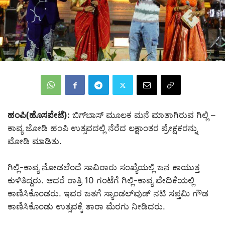
ಹಂಪಿ(ಹೊಸಪೇಟೆ):
ಬಿಗ್‌ಬಾಸ್‌ ಮೂಲಕ ಮನೆ ಮಾತಾಗಿರುವ ಗಿಲ್ಲಿ –
ಕಾವ್ಯ ಜೋಡಿ ಹಂಪಿ ಉತ್ಸವದಲ್ಲಿ ನೆರೆದ ಲಕ್ಷಾಂತರ ಪ್ರೇಕ್ಷಕರನ್ನು
ಮೋಡಿ ಮಾಡಿತು.
ಗಿಲ್ಲಿ-ಕಾವ್ಯ ನೋಡಲೆಂದೆ ಸಾವಿರಾರು ಸಂಖ್ಯೆಯಲ್ಲಿ ಜನ ಕಾಯುತ್ತ
ಕುಳಿತಿದ್ದರು. ಆದರೆ ರಾತ್ರಿ 10 ಗಂಟೆಗೆ ಗಿಲ್ಲಿ-ಕಾವ್ಯ ವೇದಿಕೆಯಲ್ಲಿ
ಕಾಣಿಸಿಕೊಂಡರು. ಇವರ ಜತಗೆ ಸ್ಯಾಂಡಲ್‌ವುಡ್ ನಟಿ ಸಪ್ತಮಿ ಗೌಡ
ಕಾಣಿಸಿಕೊಂಡು ಉತ್ಸವಕ್ಕೆ ತಾರಾ ಮೆರಗು ನೀಡಿದರು.