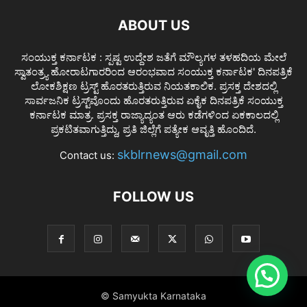
ABOUT US
ಸಂಯುಕ್ತ ಕರ್ನಾಟಕ : ಸ್ಪಷ್ಟ ಉದ್ದೇಶ ಜತೆಗೆ ಮೌಲ್ಯಗಳ ತಳಹದಿಯ ಮೇಲೆ
ಸ್ವಾತಂತ್ರ್ಯ ಹೋರಾಟಗಾರರಿಂದ ಆರಂಭವಾದ ಸಂಯುಕ್ತ ಕರ್ನಾಟಕ' ದಿನಪತ್ರಿಕೆ
ಲೋಕಶಿಕ್ಷಣ ಟ್ರಸ್ಟ್ ಹೊರತರುತ್ತಿರುವ ನಿಯತಕಾಲಿಕ. ಪ್ರಸಕ್ತ ದೇಶದಲ್ಲಿ
ಸಾರ್ವಜನಿಕ ಟ್ರಸ್ಟ್‌ವೊಂದು ಹೊರತರುತ್ತಿರುವ ಏಕೈಕ ದಿನಪತ್ರಿಕೆ ಸಂಯುಕ್ತ
ಕರ್ನಾಟಕ ಮಾತ್ರ. ಪ್ರಸಕ್ತ ರಾಜ್ಯಾದ್ಯಂತ ಆರು ಕಡೆಗಳಿಂದ ಏಕಕಾಲದಲ್ಲಿ
ಪ್ರಕಟಿತವಾಗುತ್ತಿದ್ದು, ಪ್ರತಿ ಜಿಲ್ಲೆಗೆ ಪತ್ಯೇಕ ಆವೃತ್ತಿ ಹೊಂದಿದೆ.
skblrnews@gmail.com
Contact us:
FOLLOW US
© Samyukta Karnataka