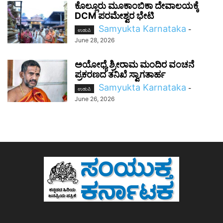
ಕೊಲ್ಲೂರು ಮೂಕಾಂಬಿಕಾ ದೇವಾಲಯಕ್ಕೆ
DCM ಪರಮೇಶ್ವರ ಭೇಟಿ
Samyukta Karnataka
-
ಉಡುಪಿ
June 28, 2026
ಅಯೋಧ್ಯೆ ಶ್ರೀರಾಮ ಮಂದಿರ ವಂಚನೆ
ಪ್ರಕರಣದ ತನಿಖೆ ಸ್ವಾಗತಾರ್ಹ
Samyukta Karnataka
-
ಉಡುಪಿ
June 26, 2026