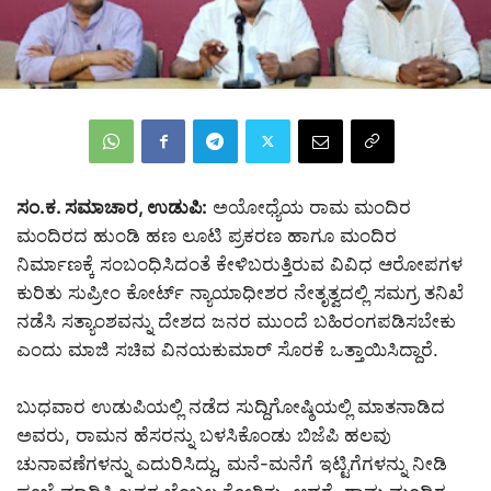
ಸಂ.ಕ. ಸಮಾಚಾರ, ಉಡುಪಿ:
ಅಯೋಧ್ಯೆಯ ರಾಮ ಮಂದಿರ
ಮಂದಿರದ ಹುಂಡಿ ಹಣ ಲೂಟಿ ಪ್ರಕರಣ ಹಾಗೂ ಮಂದಿರ
ನಿರ್ಮಾಣಕ್ಕೆ ಸಂಬಂಧಿಸಿದಂತೆ ಕೇಳಿಬರುತ್ತಿರುವ ವಿವಿಧ ಆರೋಪಗಳ
ಕುರಿತು ಸುಪ್ರೀಂ ಕೋರ್ಟ್ ನ್ಯಾಯಾಧೀಶರ ನೇತೃತ್ವದಲ್ಲಿ ಸಮಗ್ರ ತನಿಖೆ
ನಡೆಸಿ ಸತ್ಯಾಂಶವನ್ನು ದೇಶದ ಜನರ ಮುಂದೆ ಬಹಿರಂಗಪಡಿಸಬೇಕು
ಎಂದು ಮಾಜಿ ಸಚಿವ ವಿನಯ‌ಕುಮಾರ್ ಸೊರಕೆ ಒತ್ತಾಯಿಸಿದ್ದಾರೆ.
ಬುಧವಾರ ಉಡುಪಿಯಲ್ಲಿ ನಡೆದ ಸುದ್ದಿಗೋಷ್ಠಿಯಲ್ಲಿ ಮಾತನಾಡಿದ
ಅವರು, ರಾಮನ ಹೆಸರನ್ನು ಬಳಸಿಕೊಂಡು ಬಿಜೆಪಿ ಹಲವು
ಚುನಾವಣೆಗಳನ್ನು ಎದುರಿಸಿದ್ದು, ಮನೆ-ಮನೆಗೆ ಇಟ್ಟಿಗೆಗಳನ್ನು ನೀಡಿ