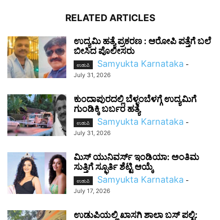
RELATED ARTICLES
ಉದ್ಯಮಿ ಹತ್ಯೆ ಪ್ರಕರಣ : ಆರೋಪಿ ಪತ್ತೆಗೆ ಬಲೆ
ಬೀಸಿದ ಪೊಲೀಸರು
Samyukta Karnataka
-
ಉಡುಪಿ
July 31, 2026
ಕುಂದಾಪುರದಲ್ಲಿ ಬೆಳ್ಳಂಬೆಳಗ್ಗೆ ಉದ್ಯಮಿಗೆ
ಗುಂಡಿಕ್ಕಿ ಬರ್ಬರ ಹತ್ಯೆ
Samyukta Karnataka
-
ಉಡುಪಿ
July 31, 2026
ಮಿಸ್ ಯುನಿವರ್ಸ್ ಇಂಡಿಯಾ: ಅಂತಿಮ
ಸುತ್ತಿಗೆ ಸ್ಫೂರ್ತಿ ಶೆಟ್ಟಿ ಆಯ್ಕೆ
Samyukta Karnataka
-
ಉಡುಪಿ
July 17, 2026
ಉಡುಪಿಯಲ್ಲಿ ಖಾಸಗಿ ಶಾಲಾ ಬಸ್ ಪಲ್ಟಿ: