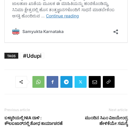
#Udupi
TAGS
Previous article
Next article
ಬಳ್ಳಾರಿಯಲ್ಲಿ NIA ದಾಳಿ :
ಮುಂದಿನ ಸಿಎಂ ವಿಜಯೇಂದ್ರ
ಕೌಲಬಜಾರ್‌ನಲ್ಲಿ ಶೋಧ ಕಾರ್ಯಾಚರಣೆ
ಹೇಳಿಕೆಯೇ ಸಮಸ್ಯೆ