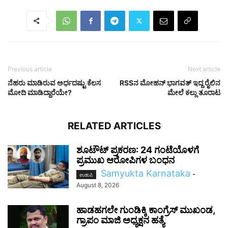
Previous article
Next article
ನೆಹರು ಮಾಡಿರುವ ಅರ್ಧದಷ್ಟು ಕೆಲಸ
RSSನ ಮೋಹನ್ ಭಾಗವತ್ ಇದ್ದ ರೈಲಿನ
ಮೋದಿ ಮಾಡಿದ್ದಾರೆಯೇ?
ಮೇಲೆ ಕಲ್ಲು ತೂರಾಟ
RELATED ARTICLES
ಶೂಟೌಟ್ ಪ್ರಕರಣ: 24 ಗಂಟೆಯೊಳಗೆ
ಪ್ರಮುಖ ಆರೋಪಿಗಳ ಬಂಧನ
Samyukta Karnataka
-
ಉಡುಪಿ
August 8, 2026
ಹಾಡಹಗಲೇ ಗುಂಡಿಕ್ಕಿ ಕಾಂಗ್ರೆಸ್ ಮುಖಂಡ,
ಗ್ರಾಪಂ ಮಾಜಿ ಅಧ್ಯಕ್ಷನ ಹತ್ಯೆ