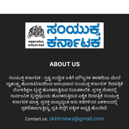
ABOUT US
ಸಂಯುಕ್ತ ಕರ್ನಾಟಕ : ಸ್ಪಷ್ಟ ಉದ್ದೇಶ ಜತೆಗೆ ಮೌಲ್ಯಗಳ ತಳಹದಿಯ ಮೇಲೆ
ಸ್ವಾತಂತ್ರ್ಯ ಹೋರಾಟಗಾರರಿಂದ ಆರಂಭವಾದ ಸಂಯುಕ್ತ ಕರ್ನಾಟಕ' ದಿನಪತ್ರಿಕೆ
ಲೋಕಶಿಕ್ಷಣ ಟ್ರಸ್ಟ್ ಹೊರತರುತ್ತಿರುವ ನಿಯತಕಾಲಿಕ. ಪ್ರಸಕ್ತ ದೇಶದಲ್ಲಿ
ಸಾರ್ವಜನಿಕ ಟ್ರಸ್ಟ್‌ವೊಂದು ಹೊರತರುತ್ತಿರುವ ಏಕೈಕ ದಿನಪತ್ರಿಕೆ ಸಂಯುಕ್ತ
ಕರ್ನಾಟಕ ಮಾತ್ರ. ಪ್ರಸಕ್ತ ರಾಜ್ಯಾದ್ಯಂತ ಆರು ಕಡೆಗಳಿಂದ ಏಕಕಾಲದಲ್ಲಿ
ಪ್ರಕಟಿತವಾಗುತ್ತಿದ್ದು, ಪ್ರತಿ ಜಿಲ್ಲೆಗೆ ಪತ್ಯೇಕ ಆವೃತ್ತಿ ಹೊಂದಿದೆ.
skblrnews@gmail.com
Contact us: