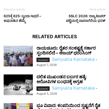
Previous article
Next article
625ಕ್ಕೆ 625: ಬೃಂದಾ ಸಾಧನೆ –
SSLC 2026: ರಾಜ್ಯ ಟಾಪರ್
ಕಾಫಿನಾಡಿನ ಹೆಮ್ಮೆ
ಪಟ್ಟಿಯಲ್ಲಿ ದಾವಣಗೆರೆಯ ಭರತ್
RELATED ARTICLES
ರಾಯಚೂರು: ರೈತರ ಸಂಕಷ್ಟಕ್ಕೆ ಸರ್ಕಾರ
ಸ್ಪಂದಿಸಲಿದೆ – ಅಜಯ್ ಧರಂಸಿಂಗ್
Samyukta Karnataka
-
ರಾಯಚೂರು
August 7, 2026
ದಲಿತ ಮುಖಂಡನ ಬರ್ಬರ ಹತ್ಯೆ:
ಆರೋಪಿಗಳ ಬಂಧನಕ್ಕೆ ಆಗ್ರಹ
Samyukta Karnataka
-
ರಾಯಚೂರು
August 5, 2026
ಭೂ ವಿವಾದ: ಕಂಪನಿಯಿಂದ ಸ್ಪಷ್ಟನೆಗೆ ರೈತ