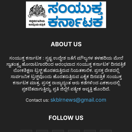
ABOUT US
ಸಂಯುಕ್ತ ಕರ್ನಾಟಕ : ಸ್ಪಷ್ಟ ಉದ್ದೇಶ ಜತೆಗೆ ಮೌಲ್ಯಗಳ ತಳಹದಿಯ ಮೇಲೆ
ಸ್ವಾತಂತ್ರ್ಯ ಹೋರಾಟಗಾರರಿಂದ ಆರಂಭವಾದ ಸಂಯುಕ್ತ ಕರ್ನಾಟಕ' ದಿನಪತ್ರಿಕೆ
ಲೋಕಶಿಕ್ಷಣ ಟ್ರಸ್ಟ್ ಹೊರತರುತ್ತಿರುವ ನಿಯತಕಾಲಿಕ. ಪ್ರಸಕ್ತ ದೇಶದಲ್ಲಿ
ಸಾರ್ವಜನಿಕ ಟ್ರಸ್ಟ್‌ವೊಂದು ಹೊರತರುತ್ತಿರುವ ಏಕೈಕ ದಿನಪತ್ರಿಕೆ ಸಂಯುಕ್ತ
ಕರ್ನಾಟಕ ಮಾತ್ರ. ಪ್ರಸಕ್ತ ರಾಜ್ಯಾದ್ಯಂತ ಆರು ಕಡೆಗಳಿಂದ ಏಕಕಾಲದಲ್ಲಿ
ಪ್ರಕಟಿತವಾಗುತ್ತಿದ್ದು, ಪ್ರತಿ ಜಿಲ್ಲೆಗೆ ಪತ್ಯೇಕ ಆವೃತ್ತಿ ಹೊಂದಿದೆ.
skblrnews@gmail.com
Contact us:
FOLLOW US