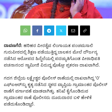
ದಾವಣಗೆರೆ:
ಹರಿಹರ ವೀರಶೈವ ಲಿಂಗಾಯತ ಪಂಚಮಸಾಲಿ
ಗುರುಪೀಠದಲ್ಲಿ ಶಿಕ್ಷಣ ಪಡೆಯುತ್ತಿದ್ದ ಬಾಲಕನ ಮೇಲೆ ದೌರ್ಜನ್ಯ
ನಡೆಸಿದ ಆರೋಪದ ಹಿನ್ನೆಲೆಯಲ್ಲಿ ಪದಚ್ಯುತಿಗೊಂಡ ಪೀಠಾಧಿಪತಿ
ವಚನಾನಂದ ಸ್ವಾಮೀಜಿ ವಿರುದ್ಧ ಪೊಕ್ಸೋ ಪ್ರಕರಣ ದಾಖಲಾಗಿದೆ.
ಗದಗ ಜಿಲ್ಲೆಯ ಲಕ್ಷ್ಮೇಶ್ವರ ಪೊಲೀಸ್ ಠಾಣೆಯಲ್ಲಿ ದಾಖಲಾಗಿದ್ದ ʻ0ʼ
ಎಫ್‌ಐಆರ್‌ನ್ನು ಕೃತ್ಯ ನಡೆಸಿದ ಸ್ಥಳದ ವ್ಯಾಪ್ತಿಯ ಗ್ರಾಮಾಂತರ ಪೊಲೀಸ್
ಠಾಣೆಗೆ ವರ್ಗಾವಣೆ ಮಾಡಲಾಗಿತ್ತು. ತನಿಖೆ ಕೈಗೊಂಡಿರುವ
ಗ್ರಾಮಾಂತರ ಠಾಣೆ ಪೊಲೀಸರು ದೂರುದಾರರ ಬಳಿ ಹೇಳಿಕೆ
ಪಡೆದುಕೊಂಡಿದ್ದಾರೆ.