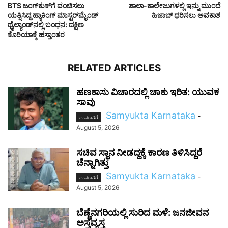
BTS ಜಂಗ್‌ಕುಕ್‌ಗೆ ವಂಚಿಸಲು
ಶಾಲಾ-ಕಾಲೇಜುಗಳಲ್ಲಿ ಇನ್ನು ಮುಂದೆ
ಯತ್ನಿಸಿದ್ದ ಹ್ಯಾಕಿಂಗ್ ಮಾಸ್ಟರ್‌ಮೈಂಡ್
ಹಿಜಾಬ್‌ ಧರಿಸಲು ಅವಕಾಶ
ಥೈಲ್ಯಾಂಡ್‌ನಲ್ಲಿ ಬಂಧನ: ದಕ್ಷಿಣ
ಕೊರಿಯಾಕ್ಕೆ ಹಸ್ತಾಂತರ
RELATED ARTICLES
ಹಣಕಾಸು ವಿಚಾರದಲ್ಲಿ ಚಾಕು ಇರಿತ: ಯುವಕ
ಸಾವು
Samyukta Karnataka
-
ದಾವಣಗೆರೆ
August 5, 2026
ಸಚಿವ ಸ್ಥಾನ ನೀಡದ್ದಕ್ಕೆ ಕಾರಣ ತಿಳಿಸಿದ್ದರೆ
ಚೆನ್ನಾಗಿತ್ತು
Samyukta Karnataka
-
ದಾವಣಗೆರೆ
August 5, 2026
ಬೆಣ್ಣೆನಗರಿಯಲ್ಲಿ ಸುರಿದ ಮಳೆ: ಜನಜೀವನ
ಅಸ್ತವ್ಯಸ್ತ