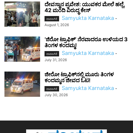
ದೇವಸ್ಥಾನ ಪ್ರವೇಶ: ಯುವಕರ ಮೇಲೆ ಹಲ್ಲೆ,
42 ಮಂದಿ ವಿರುದ್ಧ ಕೇಸ್
Samyukta Karnataka
-
ದಾವಣಗೆರೆ
August 1, 2026
‘ಜಿರೋ ಟ್ರಾಫಿಕ್’ ನೆರವಾದರೂ ಉಳಿಯದ 3
ತಿಂಗಳ ಕಂದಮ್ಮ!
Samyukta Karnataka
-
ದಾವಣಗೆರೆ
July 31, 2026
ಜೀರೋ ಟ್ರಾಫಿಕ್‌ನಲ್ಲಿ ಮೂರು ತಿಂಗಳ
ಕಂದಮ್ಮನ ಜೀವದ ಓಟ!
Samyukta Karnataka
-
ದಾವಣಗೆರೆ
July 30, 2026