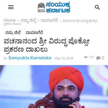
Home
ನಮ್ಮ ಜಿಲ್ಲೆ
ದಾವಣಗೆರೆ
ವಚನಾನಂದ ಶ್ರೀ ವಿರುದ್ಧ ಪೊಕ್ಸೋ
ಪ್ರಕರಣ ದಾಖಲು
ನಮ್ಮ ಜಿಲ್ಲೆ
ದಾವಣಗೆರೆ
ವಚನಾನಂದ ಶ್ರೀ ವಿರುದ್ಧ ಪೊಕ್ಸೋ
ಪ್ರಕರಣ ದಾಖಲು
Samyukta Karnataka
173
0
By
-
May 13, 2026