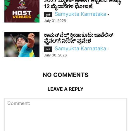
2027 ವಿಶ್ವಕಪ್‌ ಕ್ರಿಕೆಟ್‌ಗೆ ಆಫ್ರಿಕಾದ ಆತಿಥ್ಯ:
12 ಮೈದಾನಗಳ ಘೋಷಣೆ
Samyukta Karnataka
-
ಕ್ರೀಡೆ
July 31, 2026
ಕಾಮನ್‌ವೆಲ್ತ್ ಕ್ರೀಡಾಕೂಟ: ಜಾವೆಲಿನ್
ಫೈನಲ್‌ಗೆ ನೀರಜ್ ಪ್ರವೇಶ
Samyukta Karnataka
-
ಕ್ರೀಡೆ
July 30, 2026
NO COMMENTS
LEAVE A REPLY