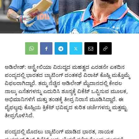
ಅಡಿಲೇಡ್: ಆಸ್ಟ್ರೇಲಿಯಾ ವಿರುದ್ಧದ ಮಹತ್ವದ ಎರಡನೇ ಏಕದಿನ
ಪಂದ್ಯದಲ್ಲಿ ಭಾರತದ ಬ್ಯಾಟಿಂಗ್ ದಂತಕಥೆ ವಿರಾಟ್ ಕೊಹ್ಲಿ ಮತ್ತೊಮ್ಮೆ
ವಿಫಲರಾಗಿದ್ದಾರೆ. ತಮ್ಮ ನೆಚ್ಚಿನ ಅಡಿಲೇಡ್ ಮೈದಾನದಲ್ಲಿ ಕೇವಲ
ನಾಲ್ಕು ಎಸೆತಗಳನ್ನು ಎದುರಿಸಿ ಶೂನ್ಯಕ್ಕೆ ವಿಕೆಟ್ ಒಪ್ಪಿಸುವ ಮೂಲಕ,
ಅಭಿಮಾನಿಗಳಿಗೆ ಮತ್ತು ತಂಡಕ್ಕೆ ತೀವ್ರ ನಿರಾಸೆ ಮೂಡಿಸಿದ್ದಾರೆ. ಈ
ವೈಫಲ್ಯವು ಕೊಹ್ಲಿಯ ಕ್ರಿಕೆಟ್ ಭವಿಷ್ಯದ ಕುರಿತ ಚರ್ಚೆಗಳನ್ನು ಮತ್ತಷ್ಟು
ತೀವ್ರಗೊಳಿಸಿದೆ.
ಪಂದ್ಯದಲ್ಲಿ ಮೊದಲು ಬ್ಯಾಟಿಂಗ್ ಮಾಡಿದ ಭಾರತ, ನಾಯಕ