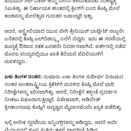
ಶುಭಮನ್ ಗಿಲ್ ವಿಕೆಟ್‌ ಅನ್ನು ಬೇಗನೆ ಕಳೆದುಕೊಂಡು ಸಂಕಷ್ಟಕ್ಕೆ
ಸಿಲುಕಿತ್ತು. ಈ ನಿರ್ಣಾಯಕ ಹಂತದಲ್ಲಿ ಕ್ರೀಸ್‌ಗೆ ಬಂದ ಕೊಹ್ಲಿ ಮೇಲೆ
ತಂಡವನ್ನು ಮೇಲೆತ್ತುವ ಗುರುತರ ಜವಾಬ್ದಾರಿ ಇತ್ತು.
ಆದರೆ, ಆಸ್ಟ್ರೇಲಿಯಾದ ಯುವ ವೇಗಿ ಕ್ಸೇವಿಯರ್ ಬಾರ್ಟ್ಲೆಟ್ ನಾಲ್ಕನೇ
ಎಸೆತದಲ್ಲಿ ಕೊಹ್ಲಿ ಎಲ್‌ಬಿಡಬ್ಲ್ಯು ಬಲೆಗೆ ಬಿದ್ದರು. ಇದು ಈ ಸರಣಿಯಲ್ಲಿ
ಶೂನ್ಯಕ್ಕೆ ಔಟಾದ ಸತತ ಎರಡನೇ ನಿದರ್ಶನವಾಗಿದೆ. ಪರ್ತ್‌ನಲ್ಲಿ ನಡೆದ
ಮೊದಲ ಪಂದ್ಯದಲ್ಲಿಯೂ ಖಾತೆ ತೆರೆಯದೆ ಪೆವಿಲಿಯನ್‌ಗೆ
ಮರಳಿದ್ದರು.
ಏಳು ತಿಂಗಳ ನಂತರ
:
ಸುಮಾರು ಏಳು ತಿಂಗಳ ಸುದೀರ್ಘ ವಿರಾಮದ
ನಂತರ ಅಂತರಾಷ್ಟ್ರೀಯ ಕ್ರಿಕೆಟ್‌ಗೆ ಮರಳಿದ ಕೊಹ್ಲಿ ಮೇಲೆ ಭಾರಿ
ನಿರೀಕ್ಷೆಗಳನ್ನು ಇರಿಸಲಾಗಿತ್ತು. ಆದರೆ, ನಿರೀಕ್ಷೆಗೆ ತಕ್ಕಂತೆ ಪ್ರದರ್ಶನ
ನೀಡಲು ವಿಫಲರಾಗುತ್ತಿದ್ದಾರೆ. ವಿಶೇಷವಾಗಿ, ಅಡಿಲೇಡ್
ಕ್ರೀಡಾಂಗಣವು ಕೊಹ್ಲಿಗೆ ಅದೃಷ್ಟದ ಮೈದಾನವೆಂದೇ ಖ್ಯಾತಿ ಪಡೆದಿತ್ತು.
ಇಲ್ಲಿ ಅನೇಕ ಸ್ಮರಣೀಯ ಇನ್ನಿಂಗ್ಸ್‌ಗಳನ್ನು ಆಡಿದ್ದರು. ಆದರೆ ಅದೇ
ಮೈದಾನದಲ್ಲಿ ಶೂನ್ಯ ಸುತ್ತಿದ್ದು ಕಳಪೆ ಫಾರ್ಮ್‌ಗೆ ಹಿಡಿದ