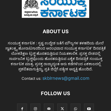
ABOUT US
ಸಂಯುಕ್ತ ಕರ್ನಾಟಕ : ಸ್ಪಷ್ಟ ಉದ್ದೇಶ ಜತೆಗೆ ಮೌಲ್ಯಗಳ ತಳಹದಿಯ ಮೇಲೆ
ಸ್ವಾತಂತ್ರ್ಯ ಹೋರಾಟಗಾರರಿಂದ ಆರಂಭವಾದ ಸಂಯುಕ್ತ ಕರ್ನಾಟಕ' ದಿನಪತ್ರಿಕೆ
ಲೋಕಶಿಕ್ಷಣ ಟ್ರಸ್ಟ್ ಹೊರತರುತ್ತಿರುವ ನಿಯತಕಾಲಿಕ. ಪ್ರಸಕ್ತ ದೇಶದಲ್ಲಿ
ಸಾರ್ವಜನಿಕ ಟ್ರಸ್ಟ್‌ವೊಂದು ಹೊರತರುತ್ತಿರುವ ಏಕೈಕ ದಿನಪತ್ರಿಕೆ ಸಂಯುಕ್ತ
ಕರ್ನಾಟಕ ಮಾತ್ರ. ಪ್ರಸಕ್ತ ರಾಜ್ಯಾದ್ಯಂತ ಆರು ಕಡೆಗಳಿಂದ ಏಕಕಾಲದಲ್ಲಿ
ಪ್ರಕಟಿತವಾಗುತ್ತಿದ್ದು, ಪ್ರತಿ ಜಿಲ್ಲೆಗೆ ಪತ್ಯೇಕ ಆವೃತ್ತಿ ಹೊಂದಿದೆ.
skblrnews@gmail.com
Contact us:
FOLLOW US