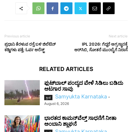
Previous article
Next article
ಪ್ರಧಾನಿ ತೆರಳುವ ರಸ್ತೆ ಬಳಿ ಜಿಲೆಟಿನ್
IPL 2026: ಗೆದ್ದರೆ ಅಗ್ರಸ್ಥಾನಕ್ಕೆ
ಕಡ್ಡಿಗಳು ಪತ್ತೆ: ಓರ್ವ ಅರೆಸ್ಟ್​
ಆರ್‌ಸಿಬಿ, ಸೋತರೆ ಮುಂಬೈಗೆ ನಿರಾಸೆ
RELATED ARTICLES
ಫುಟ್‌ಬಾಲ್ ಪಂದ್ಯದ ವೇಳೆ ಸಿಡಿಲು ಬಡಿದು
ಆಟಗಾರ ಸಾವು
Samyukta Karnataka
-
ಕ್ರೀಡೆ
August 6, 2026
ಭಾರತದ ಕಾಮನ್‌ವೆಲ್ತ್ ಸಾಧನೆಗೆ ನೀತಾ
ಅಂಬಾನಿ ಶ್ಲಾಘನೆ
Samyukta Karnataka
-