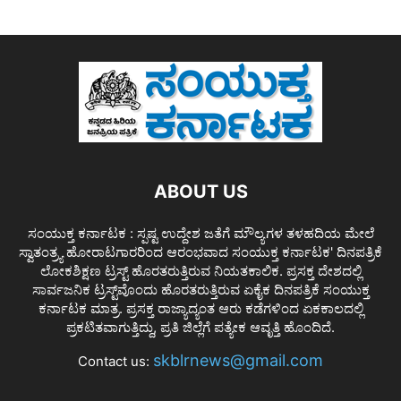
ABOUT US
ಸಂಯುಕ್ತ ಕರ್ನಾಟಕ : ಸ್ಪಷ್ಟ ಉದ್ದೇಶ ಜತೆಗೆ ಮೌಲ್ಯಗಳ ತಳಹದಿಯ ಮೇಲೆ
ಸ್ವಾತಂತ್ರ್ಯ ಹೋರಾಟಗಾರರಿಂದ ಆರಂಭವಾದ ಸಂಯುಕ್ತ ಕರ್ನಾಟಕ' ದಿನಪತ್ರಿಕೆ
ಲೋಕಶಿಕ್ಷಣ ಟ್ರಸ್ಟ್ ಹೊರತರುತ್ತಿರುವ ನಿಯತಕಾಲಿಕ. ಪ್ರಸಕ್ತ ದೇಶದಲ್ಲಿ
ಸಾರ್ವಜನಿಕ ಟ್ರಸ್ಟ್‌ವೊಂದು ಹೊರತರುತ್ತಿರುವ ಏಕೈಕ ದಿನಪತ್ರಿಕೆ ಸಂಯುಕ್ತ
ಕರ್ನಾಟಕ ಮಾತ್ರ. ಪ್ರಸಕ್ತ ರಾಜ್ಯಾದ್ಯಂತ ಆರು ಕಡೆಗಳಿಂದ ಏಕಕಾಲದಲ್ಲಿ
ಪ್ರಕಟಿತವಾಗುತ್ತಿದ್ದು, ಪ್ರತಿ ಜಿಲ್ಲೆಗೆ ಪತ್ಯೇಕ ಆವೃತ್ತಿ ಹೊಂದಿದೆ.
skblrnews@gmail.com
Contact us: