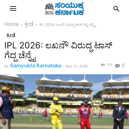
Home
ಕ್ರೀಡೆ
IPL 2026: ಲಖನೌ ವಿರುದ್ಧ ಟಾಸ್‌ ಗೆದ್ದ ಚೆನ್ನೈ
ಕ್ರೀಡೆ
IPL 2026: ಲಖನೌ ವಿರುದ್ಧ ಟಾಸ್‌
ಗೆದ್ದ ಚೆನ್ನೈ
Samyukta Karnataka
174
0
By
-
May 10, 2026