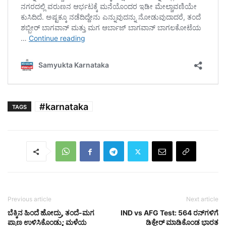
#karnataka
TAGS
Previous article
Next article
ಬೆಕ್ಕಿನ ಹಿಂದೆ ಹೋದ್ರು, ತಂದೆ-ಮಗ
IND vs AFG Test: 564 ರನ್‌ಗಳಿಗೆ
ಪ್ರಾಣ ಉಳಿಸಿಕೊಂಡ್ರು; ಮಳೆಯ
ಡಿಕ್ಲೇರ್‌ ಮಾಡಿಕೊಂಡ ಭಾರತ