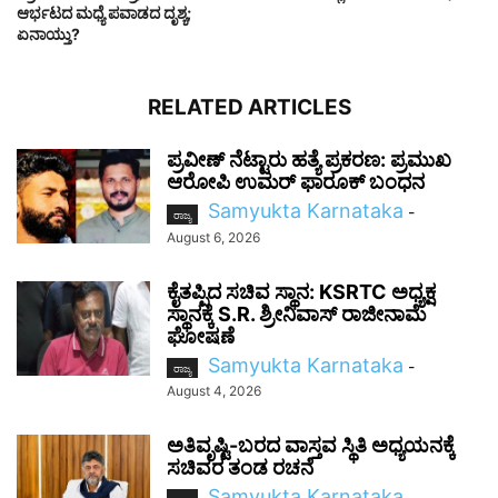
ಆರ್ಭಟದ ಮಧ್ಯೆ ಪವಾಡದ ದೃಶ್ಯ;
ಏನಾಯ್ತು?
RELATED ARTICLES
ಪ್ರವೀಣ್ ನೆಟ್ಟಾರು ಹತ್ಯೆ ಪ್ರಕರಣ: ಪ್ರಮುಖ
ಆರೋಪಿ ಉಮರ್ ಫಾರೂಕ್ ಬಂಧನ
Samyukta Karnataka
-
ರಾಜ್ಯ
August 6, 2026
ಕೈತಪ್ಪಿದ ಸಚಿವ ಸ್ಥಾನ: KSRTC ಅಧ್ಯಕ್ಷ
ಸ್ಥಾನಕ್ಕೆ S.R. ಶ್ರೀನಿವಾಸ್ ರಾಜೀನಾಮೆ
ಘೋಷಣೆ
Samyukta Karnataka
-
ರಾಜ್ಯ
August 4, 2026
ಅತಿವೃಷ್ಟಿ-ಬರದ ವಾಸ್ತವ ಸ್ಥಿತಿ ಅಧ್ಯಯನಕ್ಕೆ
ಸಚಿವರ ತಂಡ ರಚನೆ
Samyukta Karnataka
-