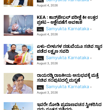
ರಾಜ್ಯ
August 4, 2026
KEA : ಕಾನ್ಸ್‌ಟೇಬಲ್ ಪರೀಕ್ಷೆ ಕೀ ಉತ್ತರ
ಪ್ರಕಟ – ಆಕ್ಷೇಪಣೆಗೆ ಅವಕಾಶ
Samyukta Karnataka
-
ರಾಜ್ಯ
August 4, 2026
ಏಳು-ಬೀಳುಗಳ ನಡುವೆಯೂ ಸಚಿವ ಸ್ಥಾನ
ಪಡೆದ ಲಕ್ಷ್ಮಣ ಸವದಿ
Samyukta Karnataka
-
ರಾಜ್ಯ
August 3, 2026
ರಾಯರಡ್ಡಿ ರಾಜಕೀಯ ಅನುಭವಕ್ಕೆ ಮತ್ತೆ
ಸಚಿವ ಸಂಪುಟದಲ್ಲಿ ಮನ್ನಣೆ
Samyukta Karnataka
-
ರಾಜ್ಯ
August 3, 2026
ಇವರೇ ನೋಡಿ ಪ್ರಮಾಣವಚನ ಸ್ವೀಕರಿಸಿದ
ನಮ್ಮ ನೂತನ ಸಚಿವರು