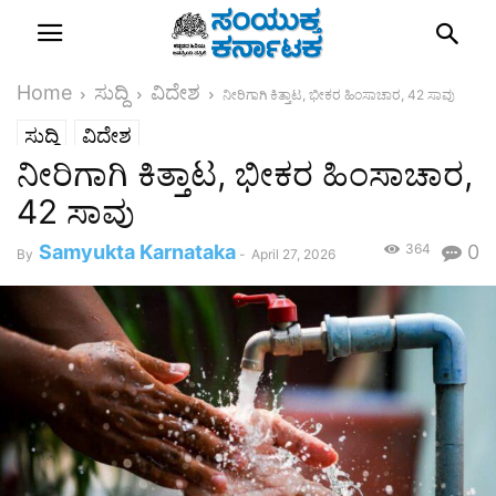
Home
ಸುದ್ದಿ
ವಿದೇಶ
ನೀರಿಗಾಗಿ ಕಿತ್ತಾಟ, ಭೀಕರ ಹಿಂಸಾಚಾರ, 42 ಸಾವು
ಸುದ್ದಿ
ವಿದೇಶ
ನೀರಿಗಾಗಿ ಕಿತ್ತಾಟ, ಭೀಕರ ಹಿಂಸಾಚಾರ,
42 ಸಾವು
Samyukta Karnataka
364
0
By
-
April 27, 2026