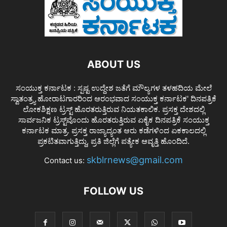
ABOUT US
ಸಂಯುಕ್ತ ಕರ್ನಾಟಕ : ಸ್ಪಷ್ಟ ಉದ್ದೇಶ ಜತೆಗೆ ಮೌಲ್ಯಗಳ ತಳಹದಿಯ ಮೇಲೆ
ಸ್ವಾತಂತ್ರ್ಯ ಹೋರಾಟಗಾರರಿಂದ ಆರಂಭವಾದ ಸಂಯುಕ್ತ ಕರ್ನಾಟಕ' ದಿನಪತ್ರಿಕೆ
ಲೋಕಶಿಕ್ಷಣ ಟ್ರಸ್ಟ್ ಹೊರತರುತ್ತಿರುವ ನಿಯತಕಾಲಿಕ. ಪ್ರಸಕ್ತ ದೇಶದಲ್ಲಿ
ಸಾರ್ವಜನಿಕ ಟ್ರಸ್ಟ್‌ವೊಂದು ಹೊರತರುತ್ತಿರುವ ಏಕೈಕ ದಿನಪತ್ರಿಕೆ ಸಂಯುಕ್ತ
ಕರ್ನಾಟಕ ಮಾತ್ರ. ಪ್ರಸಕ್ತ ರಾಜ್ಯಾದ್ಯಂತ ಆರು ಕಡೆಗಳಿಂದ ಏಕಕಾಲದಲ್ಲಿ
ಪ್ರಕಟಿತವಾಗುತ್ತಿದ್ದು, ಪ್ರತಿ ಜಿಲ್ಲೆಗೆ ಪತ್ಯೇಕ ಆವೃತ್ತಿ ಹೊಂದಿದೆ.
skblrnews@gmail.com
Contact us:
FOLLOW US