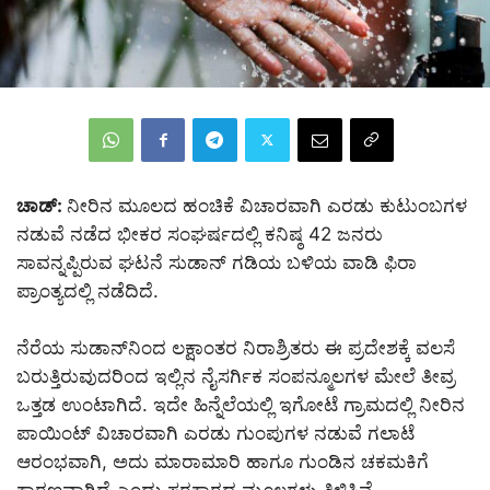
ಚಾಡ್:
ನೀರಿನ ಮೂಲದ ಹಂಚಿಕೆ ವಿಚಾರವಾಗಿ ಎರಡು ಕುಟುಂಬಗಳ
ನಡುವೆ ನಡೆದ ಭೀಕರ ಸಂಘರ್ಷದಲ್ಲಿ ಕನಿಷ್ಠ 42 ಜನರು
ಸಾವನ್ನಪ್ಪಿರುವ ಘಟನೆ ಸುಡಾನ್ ಗಡಿಯ ಬಳಿಯ ವಾಡಿ ಫಿರಾ
ಪ್ರಾಂತ್ಯದಲ್ಲಿ ನಡೆದಿದೆ.
ನೆರೆಯ ಸುಡಾನ್‌ನಿಂದ ಲಕ್ಷಾಂತರ ನಿರಾಶ್ರಿತರು ಈ ಪ್ರದೇಶಕ್ಕೆ ವಲಸೆ
ಬರುತ್ತಿರುವುದರಿಂದ ಇಲ್ಲಿನ ನೈಸರ್ಗಿಕ ಸಂಪನ್ಮೂಲಗಳ ಮೇಲೆ ತೀವ್ರ
ಒತ್ತಡ ಉಂಟಾಗಿದೆ. ಇದೇ ಹಿನ್ನೆಲೆಯಲ್ಲಿ ಇಗೋಟೆ ಗ್ರಾಮದಲ್ಲಿ ನೀರಿನ
ಪಾಯಿಂಟ್ ವಿಚಾರವಾಗಿ ಎರಡು ಗುಂಪುಗಳ ನಡುವೆ ಗಲಾಟೆ
ಆರಂಭವಾಗಿ, ಅದು ಮಾರಾಮಾರಿ ಹಾಗೂ ಗುಂಡಿನ ಚಕಮಕಿಗೆ
ಕಾರಣವಾಗಿದೆ ಎಂದು ಸರಕಾರದ ಮೂಲಗಳು ತಿಳಿಸಿವೆ.