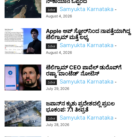
ನೌಕಾಯಾನ ಒಪ್ಪಂದ
Samyukta Karnataka
-
ವಿದೇಶ
August 4, 2026
Apple ಆಪ್ ಸ್ಟೋರ್‌ನಿಂದ ನಾಪತ್ತೆಯಾಗಿದ್ದ
ಟೆಲಿಗ್ರಾಮ್ ಮತ್ತೆ ಲಭ್ಯ
Samyukta Karnataka
-
ವಿದೇಶ
August 4, 2026
ಟೆಲಿಗ್ರಾಮ್ CEO ಪಾವೆಲ್ ಡುರೊವ್‌ಗೆ
ರಷ್ಯಾ ‘ವಾಂಟೆಡ್’ ನೋಟಿಸ್
Samyukta Karnataka
-
ವಿದೇಶ
July 29, 2026
ಜಪಾನ್‌ನ ಕ್ಯುಶು ಪ್ರದೇಶದಲ್ಲಿ ಪ್ರಬಲ
ಭೂಕಂಪ: 7.1 ತೀವ್ರತೆ
Samyukta Karnataka
-
ವಿದೇಶ
July 28, 2026