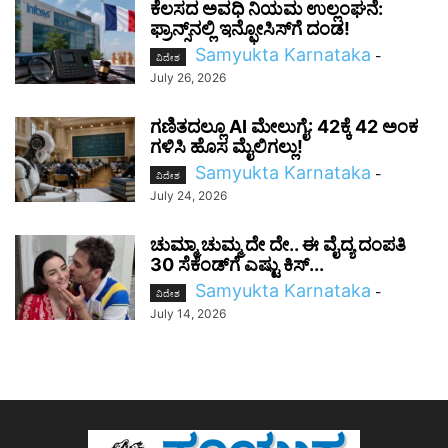
ಕೆಲಸದ ಅವಧಿ ನಿಯಮ ಉಲ್ಲಂಘನೆ:
ಫ್ರಾನ್ಸ್‌ನಲ್ಲಿ ಇನ್ಫೋಸಿಸ್‌ಗೆ ದಂಡ!
Samyukta Karnataka
-
ವಿದೇಶ
July 26, 2026
ಗಣಿತದಲ್ಲೂ AI ಮೇಲುಗೈ: 42ಕ್ಕೆ 42 ಅಂಕ
ಗಳಿಸಿ ಹೊಸ ಮೈಲಿಗಲ್ಲು!
Samyukta Karnataka
-
ವಿದೇಶ
July 24, 2026
ಚುಮ್ಮಾ ಚುಮ್ಮ ದೇ ದೇ.. ಈ ವೈದ್ಯ ದಂಪತಿ
30 ಸೆಕೆಂಡ್‌ಗೆ ಎಷ್ಟು ಕಿಸ್...
Samyukta Karnataka
-
ವಿದೇಶ
July 14, 2026