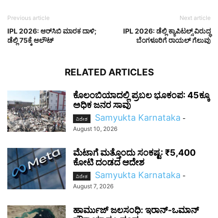
Previous article
Next article
IPL 2026: ಆರ್‌ಸಿಬಿ ಮಾರಕ ದಾಳಿ;
IPL 2026: ಡೆಲ್ಲಿ ಕ್ಯಾಪಿಟಲ್ಸ್‌ ವಿರುದ್ಧ
ಡೆಲ್ಲಿ 75ಕ್ಕೆ ಆಲೌಟ್
ಬೆಂಗಳೂರಿಗೆ ರಾಯಲ್‌ ಗೆಲುವು
RELATED ARTICLES
ಕೊಲಂಬಿಯಾದಲ್ಲಿ ಪ್ರಬಲ ಭೂಕಂಪ: 45ಕ್ಕೂ
ಅಧಿಕ ಜನರ ಸಾವು
Samyukta Karnataka
-
ವಿದೇಶ
August 10, 2026
ಮೆಟಾಗೆ ಮತ್ತೊಂದು ಸಂಕಷ್ಟ: ₹5,400
ಕೋಟಿ ದಂಡದ ಆದೇಶ
Samyukta Karnataka
-
ವಿದೇಶ
August 7, 2026
ಹಾರ್ಮುಜ್ ಜಲಸಂಧಿ: ಇರಾನ್-ಒಮಾನ್