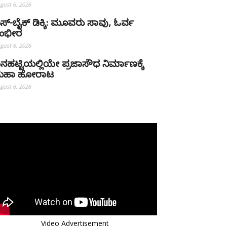
gust 6, 2026
ಸ್-ಬೈಕ್ ಡಿಕ್ಕಿ: ಮೂವರು ಸಾವು, ಓರ್ವ
ಂಭೀರ
gust 6, 2026
ನಹಟ್ಟಿಯಲ್ಲಿಯೇ ಪ್ರಜಾಸೌಧ ನಿರ್ಮಾಣಕ್ಕೆ
ಹಾ ಹೋರಾಟ
gust 6, 2026
Video Advertisement