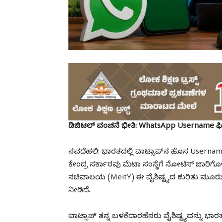
ಡಿಜಿಟಲ್ ವಂಚನೆ ಭೀತಿ: WhatsApp Username ಫೀಚರ್
ನವದೆಹಲಿ: ಭಾರತದಲ್ಲಿ ವಾಟ್ಸಾಪ್‌ನ ಹೊಸ Userna
ಕೇಂದ್ರ ಸರ್ಕಾರವು ಮೆಟಾ ಸಂಸ್ಥೆಗೆ ನೋಟಿಸ್ ಜಾರಿಗೊಳಿಸ
ಸಚಿವಾಲಯ (MeitY) ಈ ವೈಶಿಷ್ಟ್ಯದ ಕುರಿತು ಮೂರು 
ನೀಡಿದೆ.
ವಾಟ್ಸಾಪ್ ತನ್ನ ಬಳಕೆದಾರಹೆಸರು ವೈಶಿಷ್ಟ್ಯವನ್ನು ಭಾ