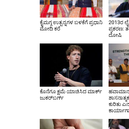
ಕೈಮಗ್ಗ ಉತ್ಪನ್ನಗಳ ಬಳಕೆಗೆ ಪ್ರಧಾನಿ
2013ರ ಲೈಂ
ಮೋದಿ ಕರೆ
ಪ್ರಕರಣ: ತ
ದೋಷಿ
ಕೊನೆಗೂ ಕ್ಷಮೆ ಯಾಚಿಸಿದ ಮಾರ್ಕ್
ಹವಾಮಾನ-
ಜುಕರ್‌ಬರ್ಗ್
ಶಾಸನಾತ್ಮಕ
ಕುರಿತು ಎನ
ಕಾರ್ಯಾ