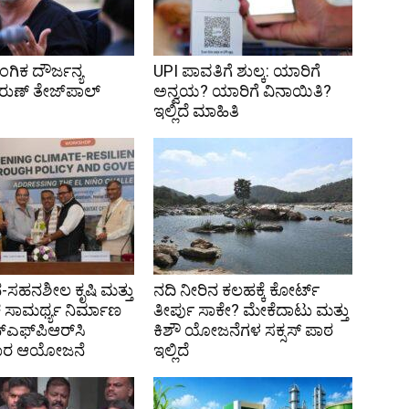
ಗಿಕ ದೌರ್ಜನ್ಯ
UPI ಪಾವತಿಗೆ ಶುಲ್ಕ: ಯಾರಿಗೆ
ರುಣ್ ತೇಜ್‌ಪಾಲ್
ಅನ್ವಯ? ಯಾರಿಗೆ ವಿನಾಯಿತಿ?
ಇಲ್ಲಿದೆ ಮಾಹಿತಿ
ಸಹನಶೀಲ ಕೃಷಿ ಮತ್ತು
ನದಿ ನೀರಿನ ಕಲಹಕ್ಕೆ ಕೋರ್ಟ್
 ಸಾಮರ್ಥ್ಯ ನಿರ್ಮಾಣ
ತೀರ್ಪು ಸಾಕೇ? ಮೇಕೆದಾಟು ಮತ್ತು
್‌ಎಫ್‌ಪಿಆರ್‌ಸಿ
ಕಿಶೌ ಯೋಜನೆಗಳ ಸಕ್ಸಸ್ ಪಾಠ
ಗಾರ ಆಯೋಜನೆ
ಇಲ್ಲಿದೆ