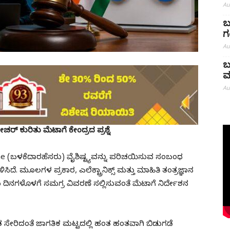
Au
ಬ
ಗ
Au
ಬ
ಮ
Au
 ಕುರಿತು ಮೆಟಾಗೆ ಕೇಂದ್ರದ ಪ್ರಶ್ನೆ
me (ಬಳಕೆದಾರಹೆಸರು) ವೈಶಿಷ್ಟ್ಯವನ್ನು ಪರಿಚಯಿಸುವ ಸಂಬಂಧ
ಿದೆ. ಮೂಲಗಳ ಪ್ರಕಾರ, ಎಲೆಕ್ಟ್ರಾನಿಕ್ಸ್ ಮತ್ತು ಮಾಹಿತಿ ತಂತ್ರಜ್ಞಾನ
ದಿನಗಳೊಳಗೆ ಸಮಗ್ರ ವಿವರಣೆ ಸಲ್ಲಿಸುವಂತೆ ಮೆಟಾಗೆ ನಿರ್ದೇಶನ
ರತ ಸೇರಿದಂತೆ ಜಾಗತಿಕ ಮಟ್ಟದಲ್ಲಿ ಹಂತ ಹಂತವಾಗಿ ಬಿಡುಗಡೆ