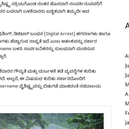
ಈ ವೈಶಿಷ್ಟ್ಯ ಸಕ್ರಿಯಗೊಂಡ ನಂತರ ಹೊಸದಾಗಿ ಸಂಪರ್ಕಿಸುವವರಿಗೆ
ದರ ಬದಲಾಗಿ ಬಳಕೆದಾರರು ಐಚ್ಛಿಕವಾಗಿ ತಮ್ಮದೇ ಆದ
A
ಫಿಶಿಂಗ್, ಡಿಜಿಟಲ್ ಬಂಧನ (Digital Arrest) ಹಗರಣಗಳು ಹಾಗೂ
ು ಹೆಚ್ಚಾಗುವ ಸಾಧ್ಯತೆ ಇದೆ ಎಂಬ ಆತಂಕವನ್ನು ಸರ್ಕಾರ
Username ಬಳಸಿ ಸಾರ್ವಜನಿಕರನ್ನು ಸುಲಭವಾಗಿ ವಂಚಿಸುವ
A
ಾರೆ.
J
ಳಕೆದಾರರ ಗೌಪ್ಯತೆ ಮತ್ತು ದುರ್ಬಳಕೆ ತಡೆ ವ್ಯವಸ್ಥೆಗಳ ಕುರಿತು
J
ದೆ. ಅಲ್ಲದೆ, ಈ ವಿಷಯದ ಕುರಿತು ಸರ್ಕಾರದೊಂದಿಗೆ
M
ername ವೈಶಿಷ್ಟ್ಯವನ್ನು ಬಿಡುಗಡೆ ಮಾಡದಂತೆ ಸಚಿವಾಲಯ
A
M
F
J