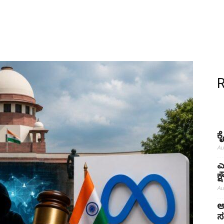
ಕ
Au
ಎ
ಕ
Au
ಅ
ಸ