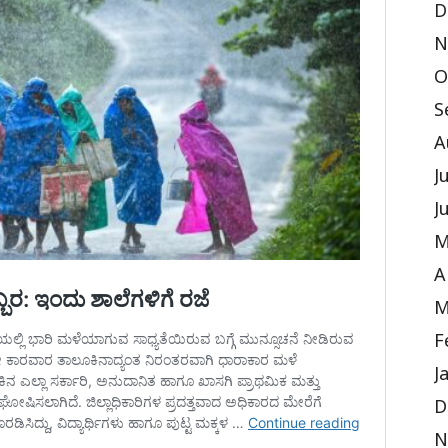
D
N
O
S
A
J
J
M
A
M
F
J
D
N