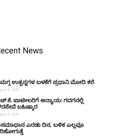
Recent News
ೈಮಗ್ಗ ಉತ್ಪನ್ನಗಳ ಬಳಕೆಗೆ ಪ್ರಧಾನಿ ಮೋದಿ ಕರೆ
gust 6, 2026
ಚ್‌.ಕೆ. ಪಾಟೀಲರಿಗೆ ಅನ್ಯಾಯ: ಗದಗನಲ್ಲಿ
್ಷೌರಸೇವೆ ಬಹಿಷ್ಕಾರ
gust 6, 2026
ಸಮಾಧಾನ ಎರಡು ದಿನ, ಬಳಿಕ ಎಲ್ಲವೂ
ರಿಹೋಗುತ್ತೆ