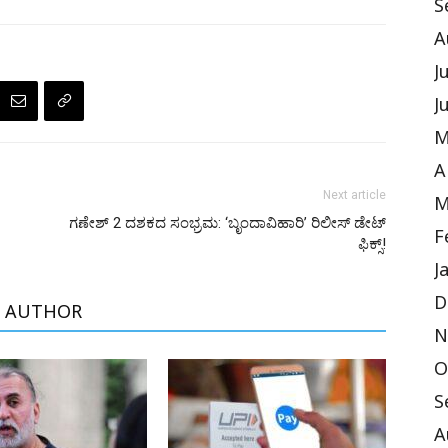
S
A
J
J
M
A
Next article
M
ಗಣೇಶ್ 2 ದಶಕದ ಸಂಭ್ರಮ: ‘ಬೃಂದಾವಿಹಾರಿ’ ರಿಲೀಸ್ ಡೇಟ್
F
ಫಿಕ್ಸ್!
J
D
 AUTHOR
N
O
S
A