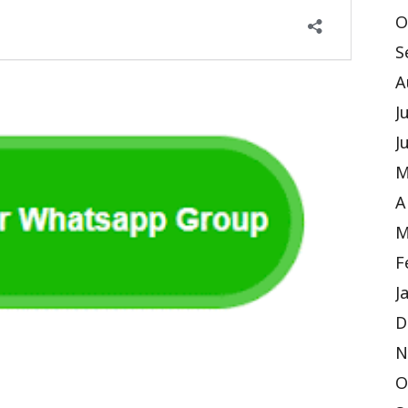
O
S
A
J
J
M
A
M
F
J
D
N
O