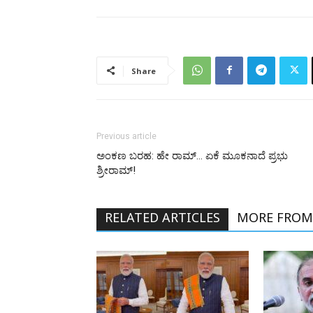
Share
Previous article
ಅಂಕಣ ಬರಹ: ಹೇ ರಾಮ್… ಏಕೆ ಮೂಕನಾದೆ ಪ್ರಭು
ಶ್ರೀರಾಮ್!
RELATED ARTICLES
MORE FROM