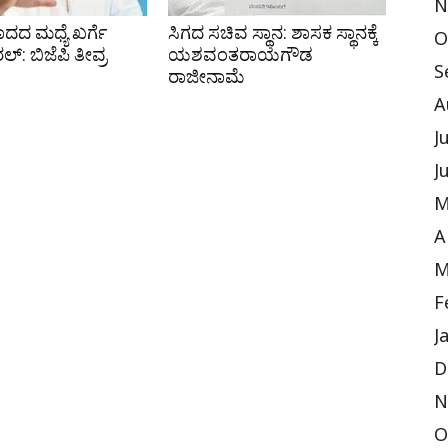
N
ದದ ಮಧ್ಯೆ ಖರ್ಗೆ
ಸಿಗದ ಸಚಿವ ಸ್ಥಾನ: ಶಾಸಕ ಸ್ಥಾನಕ್ಕೆ
O
ಲ್: ಬಿಜೆಪಿ ತೀವ್ರ
ಯಶವಂತರಾಯಗೌಡ
S
ರಾಜೀನಾಮೆ
A
J
J
M
A
M
F
J
D
N
O