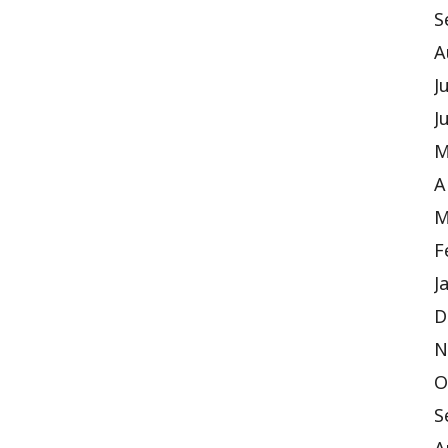
S
A
J
J
M
A
M
F
J
D
N
O
S