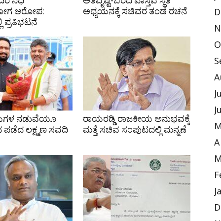
ರ ನಿಧಿ
ಅತಿವೃಷ್ಟಿ-ಬರದ ವಾಸ್ತವ ಸ್ಥಿತಿ
ೋಗ ಆರೋಪ:
ಅಧ್ಯಯನಕ್ಕೆ ಸಚಿವರ ತಂಡ ರಚನೆ
D
ಿ ಪ್ರತಿಭಟನೆ
N
O
S
A
J
J
ಳುಗಳ ನಡುವೆಯೂ
ರಾಯರಡ್ಡಿ ರಾಜಕೀಯ ಅನುಭವಕ್ಕೆ
M
ನ ಪಡೆದ ಲಕ್ಷ್ಮಣ ಸವದಿ
ಮತ್ತೆ ಸಚಿವ ಸಂಪುಟದಲ್ಲಿ ಮನ್ನಣೆ
A
M
F
J
D