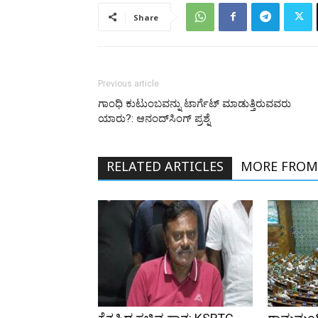
Share
Previous article
ಗಾಂಧಿ ಕುಟುಂಬವನ್ನು ಟಾರ್ಗೆಟ್ ಮಾಡುತ್ತಿರುವವರು
ಯಾರು?: ಆನಂದ್‌ಸಿಂಗ್‌ ಪ್ರಶ್ನೆ
RELATED ARTICLES
MORE FROM