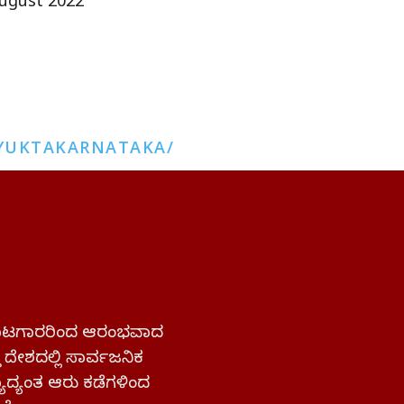
ugust 2022
YUKTAKARNATAKA/
 ಹೋರಾಟಗಾರರಿಂದ ಆರಂಭವಾದ
್ತ ದೇಶದಲ್ಲಿ ಸಾರ್ವಜನಿಕ
ಜ್ಯಾದ್ಯಂತ ಆರು ಕಡೆಗಳಿಂದ