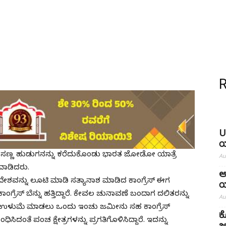
U
ಯ
ಗ ಸಣ್ಣ ಹುಡುಗನನ್ನು ಕರೆದುಕೊಂಡು ಭಾರತ ಜೋಡೋ ಯಾತ್ರೆ
Au
ಯವಾಡಿದರು.
ಅ
ಶವನ್ನು ಲೂಟಿ ಮಾಡಿ ಸತ್ಯಾನಾಶ ಮಾಡಿದ ಕಾಂಗ್ರೆಸ್ ಈಗ
ಯ
್ರೆಸ್ ಬೆನ್ನು ಹತ್ತಿದ್ದಾರೆ. ಕೇವಲ ಚುನಾವಣೆ ಬಂದಾಗ ದಲಿತರನ್ನು
Au
ರಿಗೆ ಉಳುಮೆ ಮಾಡಲು ಒಂದು ಇಂಚು ಜಮೀನು ಸಹ ಕಾಂಗ್ರೆಸ್
ಕ
ದಂತೆ ಪಂಚ ಕ್ಷೇತ್ರಗಳನ್ನು ಪ್ರಗತಿಗೊಳಿಸಿದ್ದಾರೆ. ಇದನ್ನು