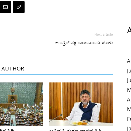
A
Next article
ಕಾಂಗ್ರೆಸ್ ಪಕ್ಷ ಸಾಯಬಾರದು: ಜೋಶಿ
A
 AUTHOR
J
J
M
A
M
F
J