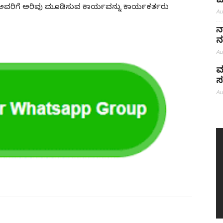
ಜ
ಅವರಿಗೆ ಅರಿವು ಮೂಡಿಸುವ ಕಾರ್ಯವನ್ನು ಕಾರ್ಯಕರ್ತರು
Au
ನ
ನ
Au
ಮ
ಸ
Au