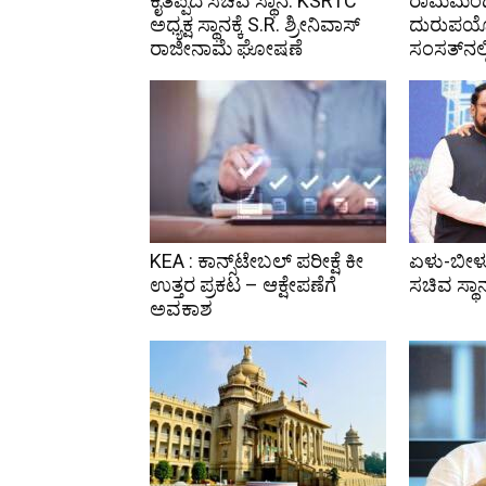
ಕೈತಪ್ಪಿದ ಸಚಿವ ಸ್ಥಾನ: KSRTC
ರಾಮಮಂದಿ
ಅಧ್ಯಕ್ಷ ಸ್ಥಾನಕ್ಕೆ S.R. ಶ್ರೀನಿವಾಸ್
ದುರುಪಯ
ರಾಜೀನಾಮೆ ಘೋಷಣೆ
ಸಂಸತ್‌ನಲ್ಲ
KEA : ಕಾನ್ಸ್‌ಟೇಬಲ್ ಪರೀಕ್ಷೆ ಕೀ
ಏಳು-ಬೀ
ಉತ್ತರ ಪ್ರಕಟ – ಆಕ್ಷೇಪಣೆಗೆ
ಸಚಿವ ಸ್ಥಾ
ಅವಕಾಶ