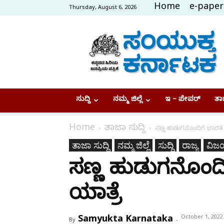
Home
e-paper
Thursday, August 6, 2026
Samyukta
Karnataka
ಸುದ್ದಿ
ನಮ್ಮ ಜಿಲ್ಲೆ
ಇ – ಪೇಪರ್
ತಾಜ
Home
ತಾಜಾ ಸುದ್ದಿ
ಸಣ್ಣ ಹುಡುಗನೊಂದಿಗೆ ಭಾರ
ತಾಜಾ ಸುದ್ದಿ
ನಮ್ಮ ಜಿಲ್ಲೆ
ಸುದ್ದಿ
ರಾಜ್ಯ
ವಿಜ
ಸಣ್ಣ ಹುಡುಗನೊಂ
ಯಾತ್ರೆ
Samyukta Karnataka
October 1, 2022
By
-