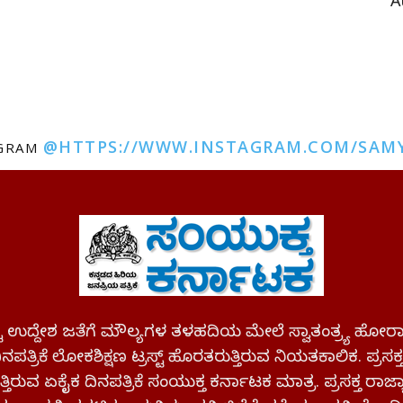
A
@HTTPS://WWW.INSTAGRAM.COM/SAM
AGRAM
ಪಷ್ಟ ಉದ್ದೇಶ ಜತೆಗೆ ಮೌಲ್ಯಗಳ ತಳಹದಿಯ ಮೇಲೆ ಸ್ವಾತಂತ್ರ್ಯ
ಪತ್ರಿಕೆ ಲೋಕಶಿಕ್ಷಣ ಟ್ರಸ್ಟ್ ಹೊರತರುತ್ತಿರುವ ನಿಯತಕಾಲಿಕ. ಪ್ರಸಕ
್ತಿರುವ ಏಕೈಕ ದಿನಪತ್ರಿಕೆ ಸಂಯುಕ್ತ ಕರ್ನಾಟಕ ಮಾತ್ರ. ಪ್ರಸಕ್ತ ರಾ