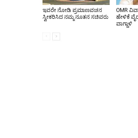
ಇವರೇ ನೋಡಿ ಪ್ರಮಾಣವಚನ
OMR ವಿವಾ
ಸ್ವೀಕರಿಸಿದ ನಮ್ಮ ನೂತನ ಸಚಿವರು
ಹೇಳಿಕೆ ವೈರ
ವಾಗ್ದಾಳಿ