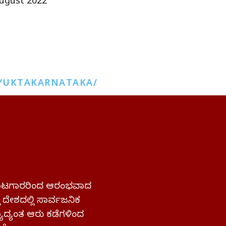
ugust 2022
YUKTAKARNATAKA/
 ಹೋರಾಟಗಾರರಿಂದ ಆರಂಭವಾದ
್ತ ದೇಶದಲ್ಲಿ ಸಾರ್ವಜನಿಕ
ಜ್ಯಾದ್ಯಂತ ಆರು ಕಡೆಗಳಿಂದ