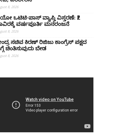
ೇಟಿ, ಪರಿಶೀಲನೆ
gust 8, 2026
ಿಯೋ ಒಟಿಟಿ-ಪಾಸ್ ವ್ಯಾಪ್ತಿ ವಿಸ್ತರಣೆ: ₹2
ಾವಿರಕ್ಕೆ ವರ್ಷಪೂರ್ತಿ ಮನರಂಜನೆ
gust 8, 2026
ೇಂದ್ರ ಸಚಿವ ಕಿರಣ್ ರಿಜಿಜು ಕಾಂಗ್ರೆಸ್ ಪಕ್ಷದ
ಗ್ಗೆ ಚಿಂತಿಸುವುದು ಬೇಡ
gust 8, 2026