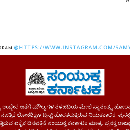
A
@HTTPS://WWW.INSTAGRAM.COM/SAM
AGRAM
ಪಷ್ಟ ಉದ್ದೇಶ ಜತೆಗೆ ಮೌಲ್ಯಗಳ ತಳಹದಿಯ ಮೇಲೆ ಸ್ವಾತಂತ್ರ್ಯ
ಪತ್ರಿಕೆ ಲೋಕಶಿಕ್ಷಣ ಟ್ರಸ್ಟ್ ಹೊರತರುತ್ತಿರುವ ನಿಯತಕಾಲಿಕ. ಪ್ರಸಕ
್ತಿರುವ ಏಕೈಕ ದಿನಪತ್ರಿಕೆ ಸಂಯುಕ್ತ ಕರ್ನಾಟಕ ಮಾತ್ರ. ಪ್ರಸಕ್ತ ರಾ