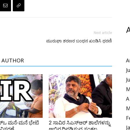
A
Next article
ಮುರುಘಾ ಶರಣರ ಬಂಧನ ಖಂಡಿಸಿ ಧರಣಿ
 AUTHOR
A
J
J
M
A
M
F
ಲ್ಒ ಮನೆ-ಮನೆ ಭೇಟಿ
2 ಸಾವಿರ ಸಿಎಸ್‌ಆರ್ ಶಾಲೆಗಳನ್ನು
J
ಿಸ್ತರಣೆ
ಅಭಿವೃದ್ಧಿಪಡಿಸುವ ಸಂಕಲ್ಪ