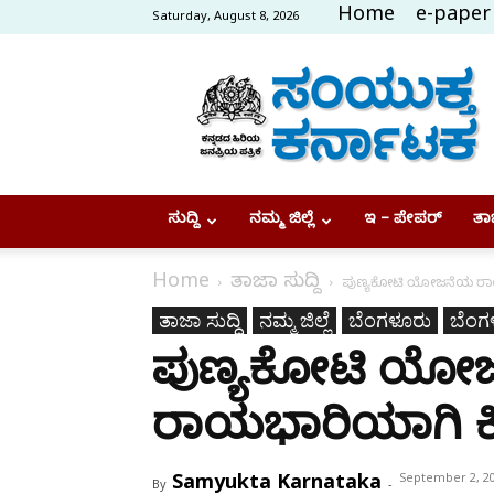
Home
e-paper
Saturday, August 8, 2026
Samyukta
Karnataka
ಸುದ್ದಿ
ನಮ್ಮ ಜಿಲ್ಲೆ
ಇ – ಪೇಪರ್
ತಾಜ
Home
ತಾಜಾ ಸುದ್ದಿ
ಪುಣ್ಯಕೋಟಿ ಯೋಜನೆಯ ರಾಯಭ
ತಾಜಾ ಸುದ್ದಿ
ನಮ್ಮ ಜಿಲ್ಲೆ
ಬೆಂಗಳೂರು
ಬೆಂಗ
ಪುಣ್ಯಕೋಟಿ ಯೋ
ರಾಯಭಾರಿಯಾಗಿ ಕಿಚ
Samyukta Karnataka
September 2, 2
By
-