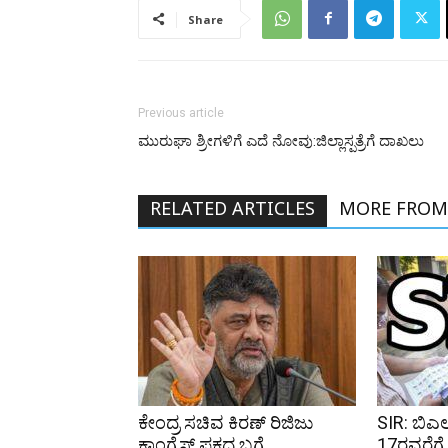
Share
Previous article
ಮುರುಘಾ ಶ್ರೀಗಳಿಗೆ ಎದೆ ನೋವು:ಜಿಲ್ಲಾಸ್ಪತ್ರೆಗೆ ದಾಖಲು
RELATED ARTICLES
MORE FROM
ಕೇಂದ್ರ ಸಚಿವ ಕಿರಣ್ ರಿಜಿಜು
SIR: ಬಿಎ
ಕಾಂಗ್ರೆಸ್ ಪಕ್ಷದ ಬಗ್ಗೆ
17ರವರೆಗೆ ವ