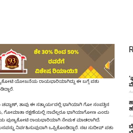
‘
ಪುಣ್ಯಕೋಟಿ ಯೋಜನೆಯ ರಾಯಭಾರಿಯಾಗಿದ್ದು ಈ ಬಗ್ಗೆ ಪಶು
ಮ
ದ್ದಾರೆ.
Au
ಹ
ರಭು ಚವ್ಹಾಣ್, ತಾವು ಈ ಸತ್ಕಾರ್ಯದಲ್ಲಿ ಭಾಗಿಯಾಗಿ ಗೋ ಸಂಪತ್ತಿನ
ಹ
ಜೋಡಿಸಿ, ಗೋಮಾತಾ ರಕ್ಷಣೆಯಲ್ಲಿ ನಾವೆಲ್ಲರೂ ಭಾಗಿಯಾಗೋಣ ಎಂದು
Au
ಇಲಾಖೆಯ ಪುಣ್ಯಕೋಟಿ ರಾಯಭಾರಿಯಾಗಿ ನೇಮಕ ಮಾಡಲಾಗಿದೆ.
ಬ
್ನು ನಿರ್ವಹಿಸುವುದಾಗಿ ಒಪ್ಪಿಕೊಂಡಿದ್ದಾರೆ. ನಟ ಸುದೀಪ್‌ ಪಶು