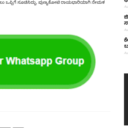
ಭ
 ಒಪ್ಪಿಗೆ ಸೂಚಿಸಿದ್ದು, ಪುಣ್ಯಕೋಟಿ ರಾಯಭಾರಿಯಾಗಿ ನೇಮಕ
Au
ಜ
ಸ
Au
ಕ
ಬ
Au