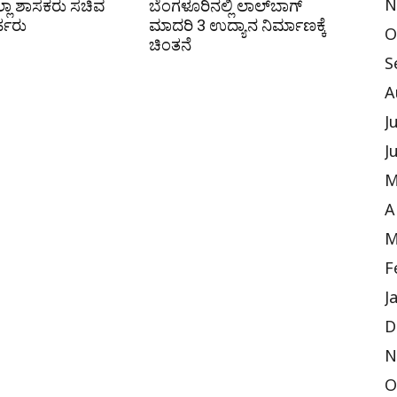
ಎಲ್ಲಾ ಶಾಸಕರು ಸಚಿವ
ಬೆಂಗಳೂರಿನಲ್ಲಿ ಲಾಲ್‌ಬಾಗ್
N
ರ್ಹರು
ಮಾದರಿ 3 ಉದ್ಯಾನ ನಿರ್ಮಾಣಕ್ಕೆ
O
ಚಿಂತನೆ
S
A
J
J
M
A
M
F
J
D
N
O