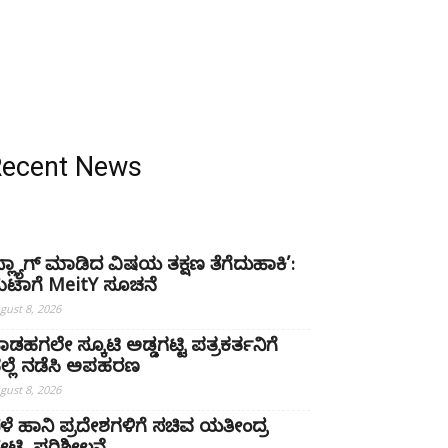
Recent News
ಫ್ಲ್ಯಾಗ್ ಮಾಡಿದ ವಿಷಯ ತಕ್ಷಣ ತೆಗೆದುಹಾಕಿ’:
ೆಟಾಗೆ MeitY ಸೂಚನೆ
gust 8, 2026
ಾಡಹಗಲೇ ಸ್ಕೂಟಿ ಅಡ್ಡಗಟ್ಟಿ ಪತ್ರಕರ್ತನಿಗೆ
ಲ್ಲೆ ನಡೆಸಿ ಅಪಹರಣ
gust 8, 2026
ೆಳೆ ಹಾನಿ ಪ್ರದೇಶಗಳಿಗೆ ಸಚಿವ ಯತೀಂದ್ರ