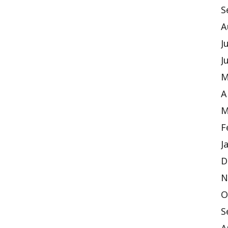
S
A
J
J
M
A
M
F
J
D
N
O
S