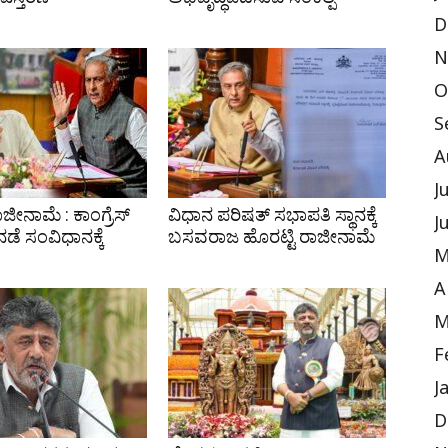
D
N
O
S
A
J
ಾಜೀನಾಮೆ : ಕಾಂಗ್ರೆಸ್
ವಿಧಾನ ಪರಿಷತ್ ಸಭಾಪತಿ ಸ್ಥಾನಕ್ಕೆ
J
ಡೆ ಸಂವಿಧಾನಕ್ಕೆ
ಬಸವರಾಜ ಹೊರಟ್ಟಿ ರಾಜೀನಾಮೆ
M
A
M
F
J
D