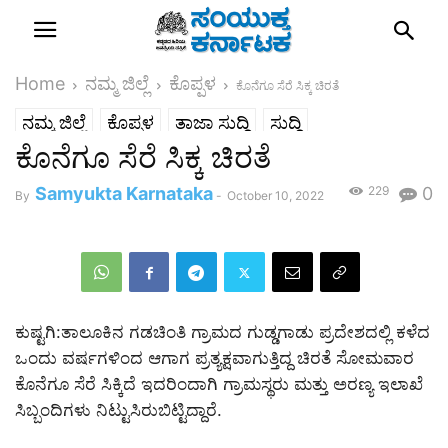
Home
ನಮ್ಮ ಜಿಲ್ಲೆ
ಕೊಪ್ಪಳ
ಕೊನೆಗೂ ಸೆರೆ ಸಿಕ್ಕ ಚಿರತೆ
ನಮ್ಮ ಜಿಲ್ಲೆ
ಕೊಪ್ಪಳ
ತಾಜಾ ಸುದ್ದಿ
ಸುದ್ದಿ
ಕೊನೆಗೂ ಸೆರೆ ಸಿಕ್ಕ ಚಿರತೆ
Samyukta Karnataka
229
0
By
-
October 10, 2022
ಕುಷ್ಟಗಿ:ತಾಲೂಕಿನ ಗಡಚಿಂತಿ ಗ್ರಾಮದ ಗುಡ್ಡಗಾಡು ಪ್ರದೇಶದಲ್ಲಿ ಕಳೆದ
ಒಂದು ವರ್ಷಗಳಿಂದ ಆಗಾಗ ಪ್ರತ್ಯಕ್ಷವಾಗುತ್ತಿದ್ದ ಚಿರತೆ ಸೋಮವಾರ
ಕೊನೆಗೂ ಸೆರೆ ಸಿಕ್ಕಿದೆ ಇದರಿಂದಾಗಿ ಗ್ರಾಮಸ್ಥರು ಮತ್ತು ಅರಣ್ಯ ಇಲಾಖೆ
ಸಿಬ್ಬಂದಿಗಳು ನಿಟ್ಟುಸಿರುಬಿಟ್ಟಿದ್ದಾರೆ.