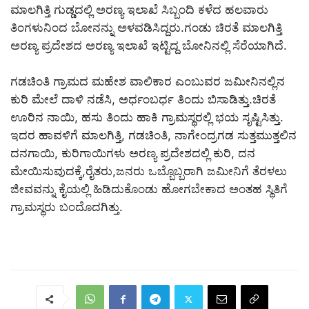
ಮಾಲಗಿತ್ತಿ ಗುಡ್ಡದಲ್ಲಿ ಅರಣ್ಯ ಇಲಾಖೆ ಸಿಬ್ಬಂದಿ ಕಳೆದ ಹಲವಾರು
‌ತಿಂಗಳುನಿಂದ ಬೋನನ್ನು ಅಳವಡಿಸಿದ್ದರು.ಗಂಡು ಚಿರತೆ ಮಾಲಗಿತ್ತಿ
ಅರಣ್ಯ ಪ್ರದೇಶದ ಅರಣ್ಯ ಇಲಾಖೆ ಇಟ್ಟಿದ್ದ ಬೋನಿನಲ್ಲಿ ಸೆರೆಯಾಗಿದೆ.
ಗಡಚಿಂತಿ ಗ್ರಾಮದ ಮಹೇಶ ವಾಲಿಕಾರ ಎಂಬುವರ ಜಮೀನಿನಲ್ಲಿನ
ಕುರಿ ಮೇಲೆ ದಾಳಿ ನಡೆಸಿ, ಅರ್ಧಂಬರ್ಧ ತಿಂದು ಬಿಸಾಡಿತ್ತು.ಚಿರತೆ
ಊರಿನ ನಾಯಿ, ಹಸು ತಿಂದು ಹಾಕಿ ಗ್ರಾಮಸ್ಥರಲ್ಲಿ ಭಯ ಸೃಷ್ಟಿಸಿತ್ತು.
ಇದರ ಹಾವಳಿಗೆ ಮಾಲಗಿತ್ತಿ, ಗಡಚಿಂತಿ, ನಾಗೇಂದ್ರಗಡ ಸುತ್ತಮುತ್ತಲಿನ
ದನಗಾಯಿ, ಕುರಿಗಾಯಿಗಳು ಅರಣ್ಯ ಪ್ರದೇಶದಲ್ಲಿ ಕುರಿ, ದನ
ಮೇಯಿಸುವುದಕ್ಕೆ,ರೈತರು,ಜನರು ಒಬ್ಬೊಬ್ಬರಾಗಿ ಜಮೀನಿಗೆ ತೆರಳಲು
ಜೀವವನ್ನು ಕೈಯಲ್ಲಿ ಹಿಡಿದುಕೊಂಡು ಹೋಗಬೇಕಾದ ಅಂತಹ ಸ್ಥಿತಿಗೆ
ಗ್ರಾಮಸ್ಥರು ಬಂದೊದಗಿತ್ತು.