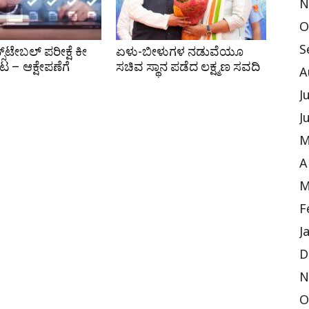
N
O
S
ಸ್‌ಟೇಬಲ್ ಪರೀಕ್ಷೆ ಕೀ
ಏಳು-ಬೀಳುಗಳ ನಡುವೆಯೂ
ಕಟ – ಆಕ್ಷೇಪಣೆಗೆ
ಸಚಿವ ಸ್ಥಾನ ಪಡೆದ ಲಕ್ಷ್ಮಣ ಸವದಿ
A
J
J
M
A
M
F
J
D
N
O