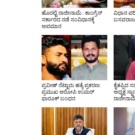
ಹೊರಟ್ಟಿ ರಾಜೀನಾಮೆ : ಕಾಂಗ್ರೆಸ್
ವಿಧಾನ ಪರಿ
ಸರ್ಕಾರದ ನಡೆ ಸಂವಿಧಾನಕ್ಕೆ
ಬಸವರಾಜ 
ಅಪಮಾನ
ಪ್ರವೀಣ್ ನೆಟ್ಟಾರು ಹತ್ಯೆ ಪ್ರಕರಣ:
ಕೈತಪ್ಪಿದ 
ಪ್ರಮುಖ ಆರೋಪಿ ಉಮರ್
ಅಧ್ಯಕ್ಷ ಸ್ಥಾ
ಫಾರೂಕ್ ಬಂಧನ
ರಾಜೀನಾಮ