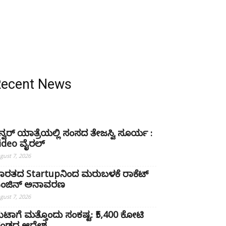
Recent News
ನ್ವರ್ ಯಾತ್ರೆಯಲ್ಲಿ ಸಂಸದ ತೇಜಸ್ವಿ ಸೂರ್ಯ :
ideo ವೈರಲ್‌
gust 7, 2026
ಾರತದ Startupನಿಂದ ಮರುಬಳಕೆ ರಾಕೆಟ್
ಂಜಿನ್ ಅನಾವರಣ
gust 7, 2026
ೆಟಾಗೆ ಮತ್ತೊಂದು ಸಂಕಷ್ಟ: ₹5,400 ಕೋಟಿ