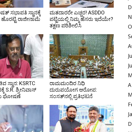
D
ಷತ್ ಸಭಾಪತಿ ಸ್ಥಾನಕ್ಕೆ
ಮತದಾರರೇ ಎಚ್ಚರ! ASDDO
N
ಹೊರಟ್ಟಿ ರಾಜೀನಾಮೆ
ಪಟ್ಟಿಯಲ್ಲಿ ನಿಮ್ಮ ಹೆಸರು ಇದೆಯೇ?
ತಕ್ಷಣ ಪರಿಶೀಲಿಸಿ
O
S
A
J
J
M
ಸಚಿವ ಸ್ಥಾನ: KSRTC
ರಾಮಮಂದಿರ ನಿಧಿ
A
ನಕ್ಕೆ S.R. ಶ್ರೀನಿವಾಸ್
ದುರುಪಯೋಗ ಆರೋಪ:
M
ೆ ಘೋಷಣೆ
ಸಂಸತ್‌ನಲ್ಲಿ ಪ್ರತಿಭಟನೆ
F
J
D