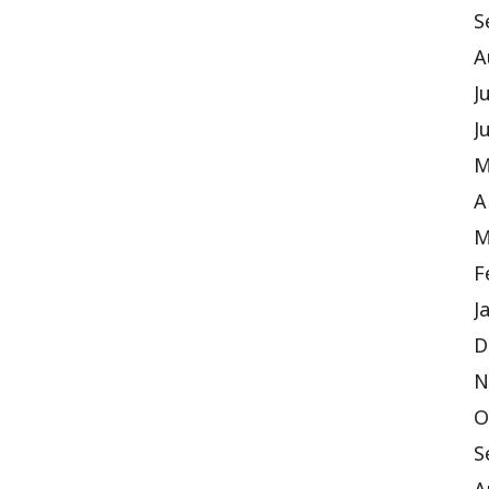
S
A
J
J
M
A
M
F
J
D
N
O
S