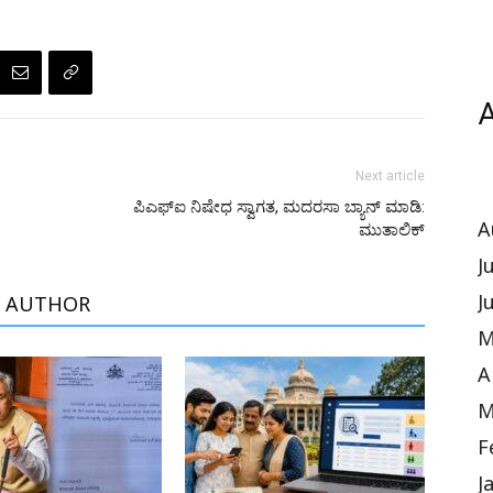
A
Next article
ಪಿಎಫ್‌ಐ ನಿಷೇಧ ಸ್ವಾಗತ, ಮದರಸಾ ಬ್ಯಾನ್ ಮಾಡಿ:
ಮುತಾಲಿಕ್
A
J
J
 AUTHOR
M
A
M
F
J