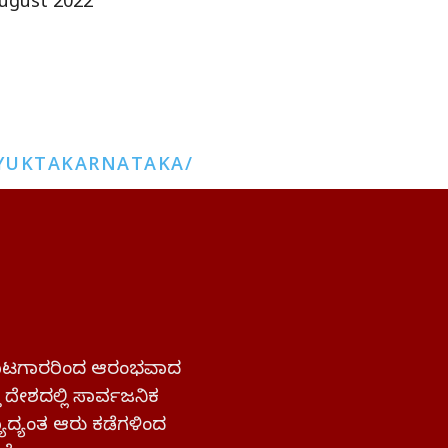
ugust 2022
YUKTAKARNATAKA/
 ಹೋರಾಟಗಾರರಿಂದ ಆರಂಭವಾದ
್ತ ದೇಶದಲ್ಲಿ ಸಾರ್ವಜನಿಕ
ಜ್ಯಾದ್ಯಂತ ಆರು ಕಡೆಗಳಿಂದ