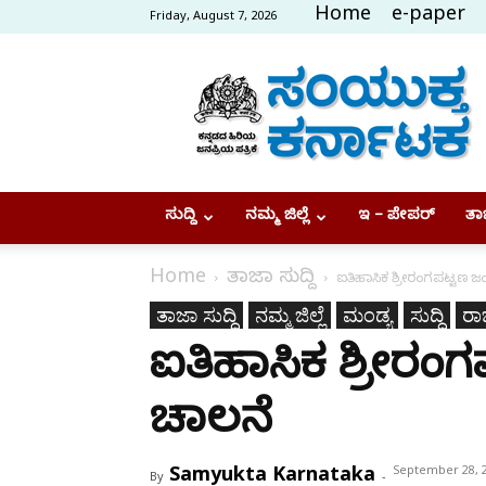
Home
e-paper
Friday, August 7, 2026
Samyukta
Karnataka
ಸುದ್ದಿ
ನಮ್ಮ ಜಿಲ್ಲೆ
ಇ – ಪೇಪರ್
ತಾಜ
Home
ತಾಜಾ ಸುದ್ದಿ
ಐತಿಹಾಸಿಕ ಶ್ರೀರಂಗಪಟ್ಟಣ ಜ
ತಾಜಾ ಸುದ್ದಿ
ನಮ್ಮ ಜಿಲ್ಲೆ
ಮಂಡ್ಯ
ಸುದ್ದಿ
ರಾಜ
ಐತಿಹಾಸಿಕ ಶ್ರೀರಂ
ಚಾಲನೆ
Samyukta Karnataka
September 28, 
By
-