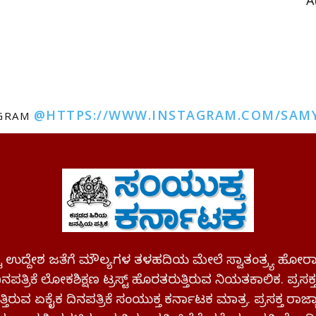
A
@HTTPS://WWW.INSTAGRAM.COM/SAM
AGRAM
ಪಷ್ಟ ಉದ್ದೇಶ ಜತೆಗೆ ಮೌಲ್ಯಗಳ ತಳಹದಿಯ ಮೇಲೆ ಸ್ವಾತಂತ್ರ್ಯ
ಪತ್ರಿಕೆ ಲೋಕಶಿಕ್ಷಣ ಟ್ರಸ್ಟ್ ಹೊರತರುತ್ತಿರುವ ನಿಯತಕಾಲಿಕ. ಪ್ರಸಕ
್ತಿರುವ ಏಕೈಕ ದಿನಪತ್ರಿಕೆ ಸಂಯುಕ್ತ ಕರ್ನಾಟಕ ಮಾತ್ರ. ಪ್ರಸಕ್ತ ರಾ