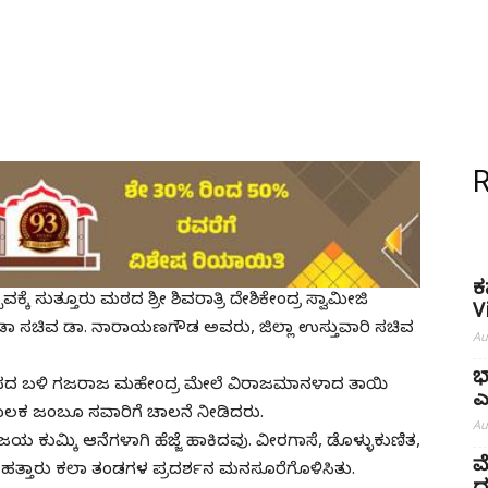
ಕ
ೆ ಸುತ್ತೂರು ಮಠದ ಶ್ರೀ ಶಿವರಾತ್ರಿ ದೇಶಿಕೇಂದ್ರ ಸ್ವಾಮೀಜಿ
V
ೀಡಾ ಸಚಿವ ಡಾ. ನಾರಾಯಣಗೌಡ ಅವರು, ಜಿಲ್ಲಾ ಉಸ್ತುವಾರಿ ಸಚಿವ
Au
ಭ
ಂಟಪದ ಬಳಿ ಗಜರಾಜ ಮಹೇಂದ್ರ ಮೇಲೆ ವಿರಾಜಮಾನಳಾದ ತಾಯಿ
ಎ
 ಮೂಲಕ ಜಂಬೂ ಸವಾರಿಗೆ ಚಾಲನೆ ನೀಡಿದರು.
Au
ಯ ಕುಮ್ಕಿ ಆನೆಗಳಾಗಿ ಹೆಜ್ಜೆ ಹಾಕಿದವು. ವೀರಗಾಸೆ, ಡೊಳ್ಳುಕುಣಿತ,
ಮ
ಹತ್ತಾರು ಕಲಾ ತಂಡಗಳ ಪ್ರದರ್ಶನ ಮನಸೂರೆಗೊಳಿಸಿತು.