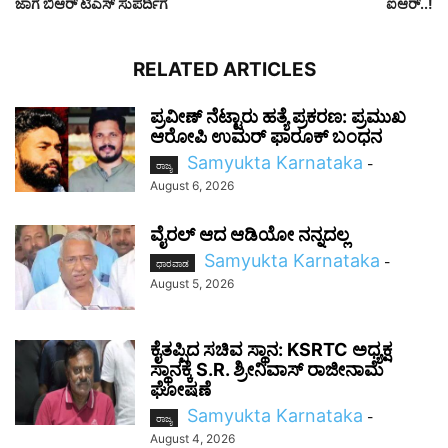
ಜಾಗೆ ಬಿಆರ್ ಟಿಎಸ್ ಸುಪರ್ದಿಗೆ
ಐಆರ್​​​..!
RELATED ARTICLES
ಪ್ರವೀಣ್ ನೆಟ್ಟಾರು ಹತ್ಯೆ ಪ್ರಕರಣ: ಪ್ರಮುಖ
ಆರೋಪಿ ಉಮರ್ ಫಾರೂಕ್ ಬಂಧನ
Samyukta Karnataka
-
ರಾಜ್ಯ
August 6, 2026
ವೈರಲ್ ಆದ ಆಡಿಯೋ ನನ್ನದಲ್ಲ
Samyukta Karnataka
-
ಧಾರವಾಡ
August 5, 2026
ಕೈತಪ್ಪಿದ ಸಚಿವ ಸ್ಥಾನ: KSRTC ಅಧ್ಯಕ್ಷ
ಸ್ಥಾನಕ್ಕೆ S.R. ಶ್ರೀನಿವಾಸ್ ರಾಜೀನಾಮೆ
ಘೋಷಣೆ
Samyukta Karnataka
-
ರಾಜ್ಯ
August 4, 2026