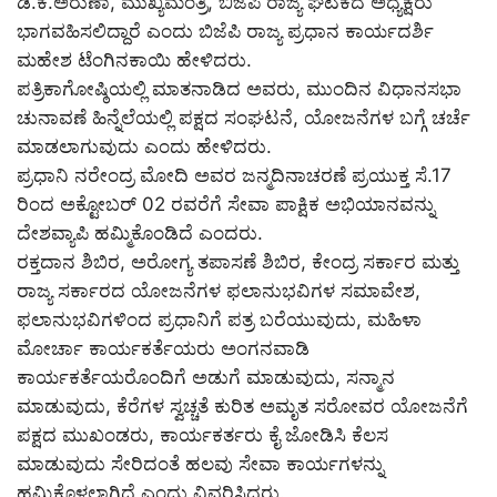
ಡಿ.ಕೆ.ಅರುಣಾ, ಮುಖ್ಯಮಂತ್ರಿ, ಬಿಜೆಪಿ ರಾಜ್ಯ ಘಟಕದ ಅಧ್ಯಕ್ಷರು
ಭಾಗವಹಿಸಲಿದ್ದಾರೆ ಎಂದು ಬಿಜೆಪಿ ರಾಜ್ಯ ಪ್ರಧಾನ ಕಾರ್ಯದರ್ಶಿ
ಮಹೇಶ ಟೆಂಗಿನಕಾಯಿ ಹೇಳಿದರು.
ಪತ್ರಿಕಾಗೋಷ್ಠಿಯಲ್ಲಿ ಮಾತನಾಡಿದ ಅವರು, ಮುಂದಿನ ವಿಧಾನಸಭಾ
ಚುನಾವಣೆ ಹಿನ್ನೆಲೆಯಲ್ಲಿ ಪಕ್ಷದ ಸಂಘಟನೆ, ಯೋಜನೆಗಳ ಬಗ್ಗೆ ಚರ್ಚೆ
ಮಾಡಲಾಗುವುದು ಎಂದು ಹೇಳಿದರು.
ಪ್ರಧಾನಿ ನರೇಂದ್ರ ಮೋದಿ ಅವರ ಜನ್ಮದಿನಾಚರಣೆ ಪ್ರಯುಕ್ತ ಸೆ.17
ರಿಂದ ಅಕ್ಟೋಬರ್ 02 ರವರೆಗೆ ಸೇವಾ ಪಾಕ್ಷಿಕ ಅಭಿಯಾನವನ್ನು
ದೇಶವ್ಯಾಪಿ ಹಮ್ಮಿಕೊಂಡಿದೆ ಎಂದರು.
ರಕ್ತದಾನ ಶಿಬಿರ, ಅರೋಗ್ಯ ತಪಾಸಣೆ ಶಿಬಿರ, ಕೇಂದ್ರ ಸರ್ಕಾರ ಮತ್ತು
ರಾಜ್ಯ ಸರ್ಕಾರದ ಯೋಜನೆಗಳ ಫಲಾನುಭವಿಗಳ ಸಮಾವೇಶ,
ಫಲಾನುಭವಿಗಳಿಂದ ಪ್ರಧಾನಿಗೆ ಪತ್ರ ಬರೆಯುವುದು, ಮಹಿಳಾ
ಮೋರ್ಚಾ ಕಾರ್ಯಕರ್ತೆಯರು ಅಂಗನವಾಡಿ
ಕಾರ್ಯಕರ್ತೆಯರೊಂದಿಗೆ ಅಡುಗೆ ಮಾಡುವುದು, ಸನ್ಮಾನ
ಮಾಡುವುದು, ಕೆರೆಗಳ ಸ್ವಚ್ಚತೆ ಕುರಿತ ಅಮೃತ ಸರೋವರ ಯೋಜನೆಗೆ
ಪಕ್ಷದ ಮುಖಂಡರು, ಕಾರ್ಯಕರ್ತರು ಕೈ ಜೋಡಿಸಿ ಕೆಲಸ
ಮಾಡುವುದು ಸೇರಿದಂತೆ ಹಲವು ಸೇವಾ ಕಾರ್ಯಗಳನ್ನು
ಹಮ್ಮಿಕೊಳ್ಳಲಾಗಿದೆ ಎಂದು ವಿವರಿಸಿದರು.