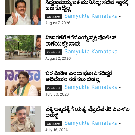
ಸಿದ್ದರಾಮಯ್ಯ ಜತೆ ಮುನಿಸಿಲ್ಲ; ಸಚಿವ ಸ್ಥಾನಕ್ಕೆ
ಹಣ ಕೊಟ್ಟಿಲ್ಲ
Samyukta Karnataka
-
ವಿಜಯನಗರ
August 7, 2026
ವಿಚಾರಣೆಗೆ ಕರೆದೊಯ್ದ ವ್ಯಕ್ತಿ ಪೊಲೀಸ್‌
ಠಾಣೆಯಲ್ಲೇ ಸಾವು
Samyukta Karnataka
-
ವಿಜಯನಗರ
August 2, 2026
ಬರ ಪೀಡಿತ ಎಂದು ಘೋಷಿಸದಿದ್ದರೆ
ಅಧಿವೇಶನ ನಡೆಸಲು ಬಿಡಲ್ಲ
Samyukta Karnataka
-
ವಿಜಯನಗರ
July 30, 2026
ಪತ್ನಿ ಆತ್ಮಹತ್ಯೆಗೆ ಯತ್ನ: ಪ್ರೊಬೆಷನರಿ ಪಿಎಸ್‌ಐ
ಅರೆಸ್ಟ್
Samyukta Karnataka
-
ವಿಜಯನಗರ
July 16, 2026