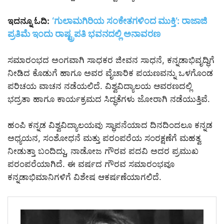
‘ಗುಲಾಮಗಿರಿಯ ಸಂಕೇತಗಳಿಂದ ಮುಕ್ತಿ’: ರಾಜಾಜಿ
ಇದನ್ನೂ ಓದಿ:
ಪ್ರತಿಮೆ ಇಂದು ರಾಷ್ಟ್ರಪತಿ ಭವನದಲ್ಲಿ ಅನಾವರಣ
ಸಮಾರಂಭದ ಅಂಗವಾಗಿ ಸಾಧಕರ ಜೀವನ ಸಾಧನೆ, ಕನ್ನಡಾಭಿವೃದ್ಧಿಗೆ
ನೀಡಿದ ಕೊಡುಗೆ ಹಾಗೂ ಅವರ ವೈಚಾರಿಕ ಪಯಣವನ್ನು ಒಳಗೊಂಡ
ಪರಿಚಯ ವಾಚನ ನಡೆಯಲಿದೆ. ವಿಶ್ವವಿದ್ಯಾಲಯ ಆವರಣದಲ್ಲಿ
ಭದ್ರತಾ ಹಾಗೂ ಕಾರ್ಯಕ್ರಮದ ಸಿದ್ಧತೆಗಳು ಜೋರಾಗಿ ನಡೆಯುತ್ತಿವೆ.
ಹಂಪಿ ಕನ್ನಡ ವಿಶ್ವವಿದ್ಯಾಲಯವು ಸ್ಥಾಪನೆಯಾದ ದಿನದಿಂದಲೂ ಕನ್ನಡ
ಅಧ್ಯಯನ, ಸಂಶೋಧನೆ ಮತ್ತು ಪರಂಪರೆಯ ಸಂರಕ್ಷಣೆಗೆ ಮಹತ್ವ
ನೀಡುತ್ತಾ ಬಂದಿದ್ದು, ನಾಡೋಜ ಗೌರವ ಪದವಿ ಅದರ ಪ್ರಮುಖ
ಪರಂಪರೆಯಾಗಿದೆ. ಈ ವರ್ಷದ ಗೌರವ ಸಮಾರಂಭವೂ
ಕನ್ನಡಾಭಿಮಾನಿಗಳಿಗೆ ವಿಶೇಷ ಆಕರ್ಷಣೆಯಾಗಲಿದೆ.