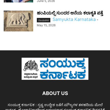
June 5, 2026
ಹಂಪಿಯಲ್ಲಿ ಸುಂದರ ಆನೆಯ ಕಲಾಕೃತಿ ಪತ್ತೆ
Samyukta Karnataka
-
ವಿಜಯನಗರ
May 15, 2026
ABOUT US
ಸಂಯುಕ್ತ ಕರ್ನಾಟಕ : ಸ್ಪಷ್ಟ ಉದ್ದೇಶ ಜತೆಗೆ ಮೌಲ್ಯಗಳ ತಳಹದಿಯ ಮೇಲೆ
ಸ್ವಾತಂತ್ರ್ಯ ಹೋರಾಟಗಾರರಿಂದ ಆರಂಭವಾದ ಸಂಯುಕ್ತ ಕರ್ನಾಟಕ' ದಿನಪತ್ರಿಕೆ