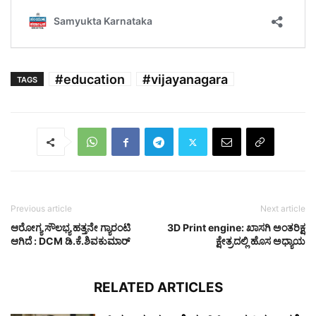
#education
#vijayanagara
TAGS
Previous article
Next article
ಆರೋಗ್ಯ ಸೌಲಭ್ಯ ಹತ್ತನೇ ಗ್ಯಾರಂಟಿ
3D Print engine: ಖಾಸಗಿ ಅಂತರಿಕ್ಷ
ಆಗಿದೆ : DCM ಡಿ.ಕೆ.ಶಿವಕುಮಾರ್
ಕ್ಷೇತ್ರದಲ್ಲಿ ಹೊಸ ಅಧ್ಯಾಯ
RELATED ARTICLES