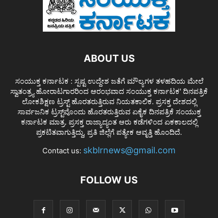
ABOUT US
ಸಂಯುಕ್ತ ಕರ್ನಾಟಕ : ಸ್ಪಷ್ಟ ಉದ್ದೇಶ ಜತೆಗೆ ಮೌಲ್ಯಗಳ ತಳಹದಿಯ ಮೇಲೆ
ಸ್ವಾತಂತ್ರ್ಯ ಹೋರಾಟಗಾರರಿಂದ ಆರಂಭವಾದ ಸಂಯುಕ್ತ ಕರ್ನಾಟಕ' ದಿನಪತ್ರಿಕೆ
ಲೋಕಶಿಕ್ಷಣ ಟ್ರಸ್ಟ್ ಹೊರತರುತ್ತಿರುವ ನಿಯತಕಾಲಿಕ. ಪ್ರಸಕ್ತ ದೇಶದಲ್ಲಿ
ಸಾರ್ವಜನಿಕ ಟ್ರಸ್ಟ್‌ವೊಂದು ಹೊರತರುತ್ತಿರುವ ಏಕೈಕ ದಿನಪತ್ರಿಕೆ ಸಂಯುಕ್ತ
ಕರ್ನಾಟಕ ಮಾತ್ರ. ಪ್ರಸಕ್ತ ರಾಜ್ಯಾದ್ಯಂತ ಆರು ಕಡೆಗಳಿಂದ ಏಕಕಾಲದಲ್ಲಿ
ಪ್ರಕಟಿತವಾಗುತ್ತಿದ್ದು, ಪ್ರತಿ ಜಿಲ್ಲೆಗೆ ಪತ್ಯೇಕ ಆವೃತ್ತಿ ಹೊಂದಿದೆ.
skblrnews@gmail.com
Contact us:
FOLLOW US