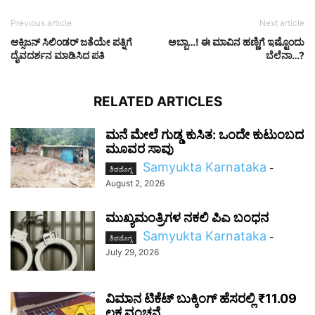
Previous article
Next article
ಆಕ್ಸಿಜನ್‌ ಸಿಲಿಂಡರ್‌ ಜತೆಯೇ ಪತ್ನಿಗೆ
ಅಬ್ಬಾ…! ಈ ಮಾವಿನ ಹಣ್ಣಿಗೆ ಇಷ್ಟೊಂದು
ದೈವದರ್ಶನ ಮಾಡಿಸಿದ ಪತಿ
ಬೆಲೆನಾ…?
RELATED ARTICLES
ಮನೆ ಮೇಲೆ ಗುಡ್ಡ ಕುಸಿತ: ಒಂದೇ ಕುಟುಂಬದ
ಮೂವರ ಸಾವು
Samyukta Karnataka
-
ಶಿವಮೊಗ್ಗ
August 2, 2026
ಮುಖ್ಯಮಂತ್ರಿಗಳ ನಕಲಿ ಪಿಎ ಬಂಧನ
Samyukta Karnataka
-
ಶಿವಮೊಗ್ಗ
July 29, 2026
ವಿಮಾನ ಟಿಕೆಟ್ ಬುಕ್ಕಿಂಗ್ ಹೆಸರಲ್ಲಿ ₹11.09
ಲಕ್ಷ ವಂಚನೆ