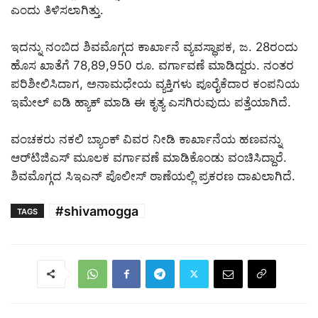
ಎಂದು ತಿಳಿಸಲಾಗಿತ್ತು.
ಇದನ್ನು ನಂಬಿದ ಶಿವಮೊಗ್ಗದ ಕಾರ್ಖಾನೆ ವ್ಯವಸ್ಥಾಪಕ, ಜ. 28ರಂದು
ಹೊಸ ಖಾತೆಗೆ 78,89,950 ರೂ. ವರ್ಗಾವಣೆ ಮಾಡಿದ್ದರು. ನಂತರ
ಪರಿಶೀಲಿಸಿದಾಗ, ಅನಾಮಧೇಯ ವ್ಯಕ್ತಿಗಳು ಪೂರೈಕೆದಾರ ಕಂಪನಿಯ
ಇಮೇಲ್ ಐಡಿ ಹ್ಯಾಕ್ ಮಾಡಿ ಈ ಕೃತ್ಯ ಎಸಗಿರುವುದು ಪತ್ತೆಯಾಗಿದೆ.
ವಂಚಕರು ನಕಲಿ ಬ್ಯಾಂಕ್ ವಿವರ ನೀಡಿ ಕಾರ್ಖಾನೆಯ ಹಣವನ್ನು
ಆರ್‌ಟಿಜಿಎಸ್ ಮೂಲಕ ವರ್ಗಾವಣೆ ಮಾಡಿಕೊಂಡು ವಂಚಿಸಿದ್ದಾರೆ.
ಶಿವಮೊಗ್ಗದ ಸಿಇಎನ್ ಪೊಲೀಸ್ ಠಾಣೆಯಲ್ಲಿ ಪ್ರಕರಣ ದಾಖಲಾಗಿದೆ.
#shivamogga
TAGS