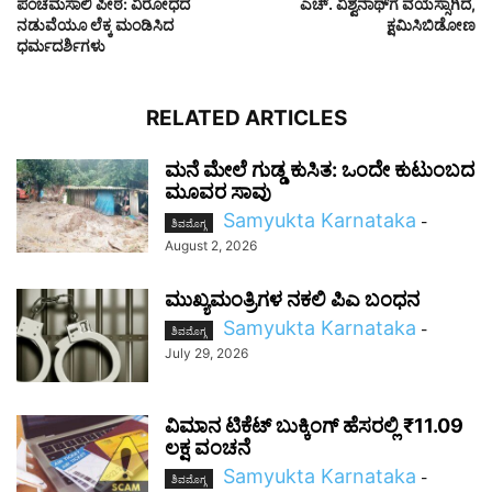
ಪಂಚಮಸಾಲಿ ಪೀಠ: ವಿರೋಧದ
ಎಚ್‌. ವಿಶ್ವನಾಥ್‌ಗೆ ವಯಸ್ಸಾಗಿದೆ,
ನಡುವೆಯೂ ಲೆಕ್ಕ ಮಂಡಿಸಿದ
ಕ್ಷಮಿಸಿಬಿಡೋಣ
ಧರ್ಮದರ್ಶಿಗಳು
RELATED ARTICLES
ಮನೆ ಮೇಲೆ ಗುಡ್ಡ ಕುಸಿತ: ಒಂದೇ ಕುಟುಂಬದ
ಮೂವರ ಸಾವು
Samyukta Karnataka
-
ಶಿವಮೊಗ್ಗ
August 2, 2026
ಮುಖ್ಯಮಂತ್ರಿಗಳ ನಕಲಿ ಪಿಎ ಬಂಧನ
Samyukta Karnataka
-
ಶಿವಮೊಗ್ಗ
July 29, 2026
ವಿಮಾನ ಟಿಕೆಟ್ ಬುಕ್ಕಿಂಗ್ ಹೆಸರಲ್ಲಿ ₹11.09
ಲಕ್ಷ ವಂಚನೆ
Samyukta Karnataka
-
ಶಿವಮೊಗ್ಗ