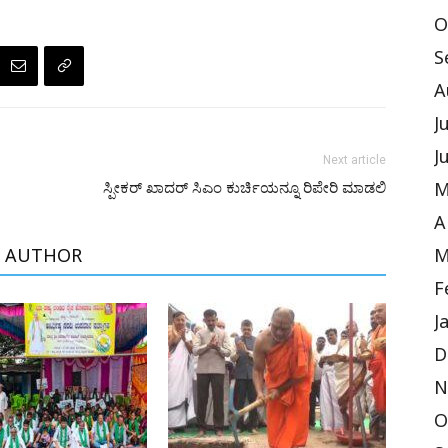
O
S
A
J
J
Next article
ೆ
ಸ್ಪೀಕರ್ ಖಾದರ್ ಸಿಎಂ ಕುರ್ಚಿಯನ್ನೂ ರಿಪೇರಿ ಮಾಡಲಿ
M
A
M
 AUTHOR
F
J
D
N
O