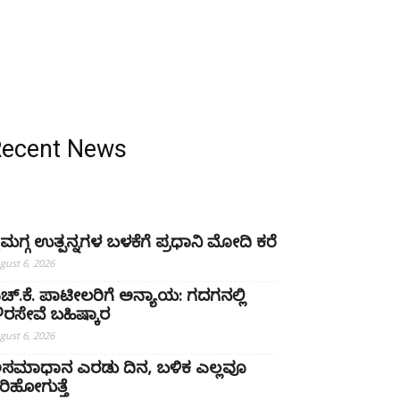
Recent News
ೈಮಗ್ಗ ಉತ್ಪನ್ನಗಳ ಬಳಕೆಗೆ ಪ್ರಧಾನಿ ಮೋದಿ ಕರೆ
gust 6, 2026
ಚ್‌.ಕೆ. ಪಾಟೀಲರಿಗೆ ಅನ್ಯಾಯ: ಗದಗನಲ್ಲಿ
್ಷೌರಸೇವೆ ಬಹಿಷ್ಕಾರ
gust 6, 2026
ಸಮಾಧಾನ ಎರಡು ದಿನ, ಬಳಿಕ ಎಲ್ಲವೂ
ರಿಹೋಗುತ್ತೆ