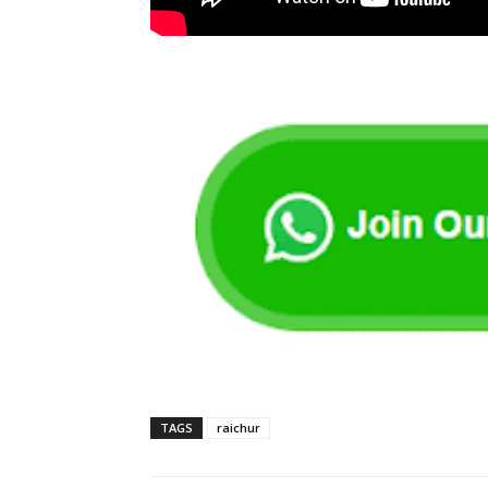
TAGS
raichur