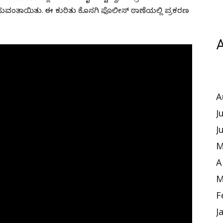
ಸುವಂತಾಯಿತು. ಈ ಕುರಿತು ಕೊಸಗಿ ಪೊಲೀಸ್ ಠಾಣೆಯಲ್ಲಿ ಪ್ರಕರಣ
A
A
J
J
M
A
M
F
J