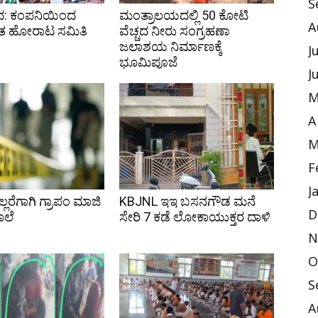
S
ದ: ಕಂಪನಿಯಿಂದ
ಮಂತ್ರಾಲಯದಲ್ಲಿ 50 ಕೋಟಿ
A
ೆ ರೈತ ಹೋರಾಟ ಸಮಿತಿ
ವೆಚ್ಚದ ನೀರು ಸಂಗ್ರಹಣಾ
ಜಲಾಶಯ ನಿರ್ಮಾಣಕ್ಕೆ
J
ಭೂಮಿಪೂಜೆ
J
M
A
M
F
J
್ಲರೆಗಾಗಿ ಗ್ರಾಪಂ ಮಾಜಿ
KBJNL ಇಇ ಬಸನಗೌಡ ಮನೆ
D
ೊಲೆ
ಸೇರಿ 7 ಕಡೆ ಲೋಕಾಯುಕ್ತರ ದಾಳಿ
N
O
S
A