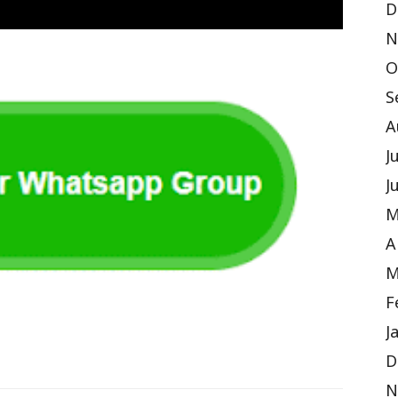
D
N
O
S
A
J
J
M
A
M
F
J
D
N