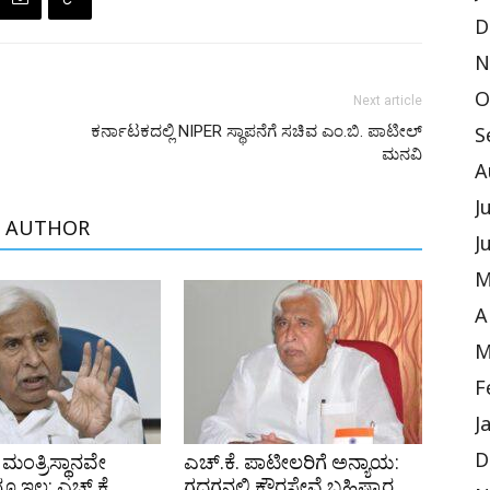
D
N
O
Next article
ಕರ್ನಾಟಕದಲ್ಲಿ NIPER ಸ್ಥಾಪನೆಗೆ ಸಚಿವ ಎಂ.ಬಿ. ಪಾಟೀಲ್
S
ಮನವಿ
A
J
 AUTHOR
J
M
A
M
F
J
ಮಂತ್ರಿಸ್ಥಾನವೇ
ಎಚ್‌.ಕೆ. ಪಾಟೀಲರಿಗೆ ಅನ್ಯಾಯ:
D
 ಇಲ್ಲ: ಎಚ್‌.ಕೆ.
ಗದಗನಲ್ಲಿ ಕ್ಷೌರಸೇವೆ ಬಹಿಷ್ಕಾರ