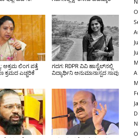
N
O
S
A
J
J
M
ೆ: ಅಕ್ರಮ ಲಿಂಗ ಪತ್ತೆ
ಗದಗ: RDPR ವಿವಿ ಹಾಸ್ಟೆಲ್‌ನಲ್ಲಿ
ಿಣ ಕ್ರಮದ ಎಚ್ಚರಿಕೆ
ವಿದ್ಯಾರ್ಥಿನಿ ಅನುಮಾನಾಸ್ಪದ ಸಾವು
A
M
F
J
D
N
O