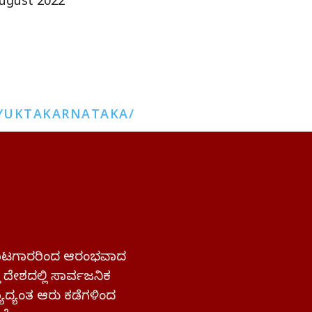
ugust 2022
YUKTAKARNATAKA/
 ಹೋರಾಟಗಾರರಿಂದ ಆರಂಭವಾದ
್ತ ದೇಶದಲ್ಲಿ ಸಾರ್ವಜನಿಕ
ಜ್ಯಾದ್ಯಂತ ಆರು ಕಡೆಗಳಿಂದ