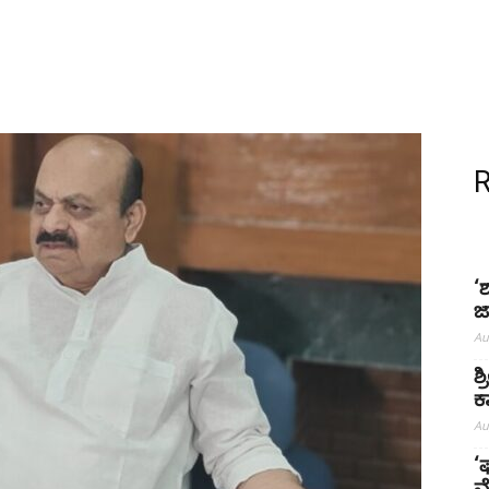
‘
ಜ
Au
ಶ
ಕ
Au
‘