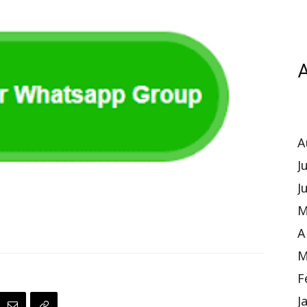
A
A
J
J
M
A
M
F
J