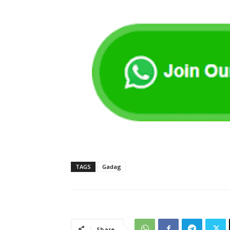
TAGS
Gadag
Share