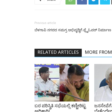
Previous article
ಬೆಳಗಾವಿ ನಗರದ ಸಮಗ್ರ ಅಭಿವೃದ್ಧಿಗೆ ಫ್ಲೈಓವರ್ ನಿರ್ಮಾಣ
RELATED ARTICLES
MORE FROM
ಬರ ಪರಿಸ್ಥಿತಿ ಸಭೆಯಲ್ಲಿ ಕಣ್ಣೀರಿಟ್ಟ
ಜನಸೇವೆಗೆ 
ಅಧಿಕಾರಿ!
ಬೇಕೆಂದೇನೂ