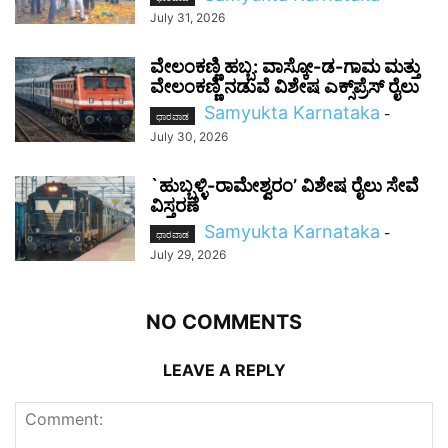
July 31, 2026
ವೇಲಂಕಣ್ಣಿ ಹಬ್ಬ: ವಾಸ್ಕೋ-ಡ-ಗಾಮ ಮತ್ತು
ವೇಲಂಕಣ್ಣಿ ನಡುವೆ ವಿಶೇಷ ಎಕ್ಸ್‌ಪ್ರೆಸ್ ರೈಲು
Samyukta Karnataka
-
ಧಾರವಾಡ
July 30, 2026
`ಹುಬ್ಬಳ್ಳಿ-ರಾಮೇಶ್ವರಂ’ ವಿಶೇಷ ರೈಲು ಸೇವೆ
ವಿಸ್ತರಣೆ
Samyukta Karnataka
-
ಧಾರವಾಡ
July 29, 2026
NO COMMENTS
LEAVE A REPLY