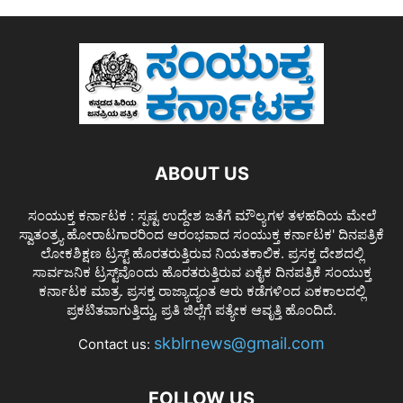
ABOUT US
ಸಂಯುಕ್ತ ಕರ್ನಾಟಕ : ಸ್ಪಷ್ಟ ಉದ್ದೇಶ ಜತೆಗೆ ಮೌಲ್ಯಗಳ ತಳಹದಿಯ ಮೇಲೆ
ಸ್ವಾತಂತ್ರ್ಯ ಹೋರಾಟಗಾರರಿಂದ ಆರಂಭವಾದ ಸಂಯುಕ್ತ ಕರ್ನಾಟಕ' ದಿನಪತ್ರಿಕೆ
ಲೋಕಶಿಕ್ಷಣ ಟ್ರಸ್ಟ್ ಹೊರತರುತ್ತಿರುವ ನಿಯತಕಾಲಿಕ. ಪ್ರಸಕ್ತ ದೇಶದಲ್ಲಿ
ಸಾರ್ವಜನಿಕ ಟ್ರಸ್ಟ್‌ವೊಂದು ಹೊರತರುತ್ತಿರುವ ಏಕೈಕ ದಿನಪತ್ರಿಕೆ ಸಂಯುಕ್ತ
ಕರ್ನಾಟಕ ಮಾತ್ರ. ಪ್ರಸಕ್ತ ರಾಜ್ಯಾದ್ಯಂತ ಆರು ಕಡೆಗಳಿಂದ ಏಕಕಾಲದಲ್ಲಿ
ಪ್ರಕಟಿತವಾಗುತ್ತಿದ್ದು, ಪ್ರತಿ ಜಿಲ್ಲೆಗೆ ಪತ್ಯೇಕ ಆವೃತ್ತಿ ಹೊಂದಿದೆ.
skblrnews@gmail.com
Contact us:
FOLLOW US