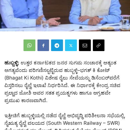
ಹುಬ್ಬಳ್ಳಿ:
ಉತ್ತರ ಕರ್ನಾಟಕದ ಜನರ ಸುಗಮ ಸಂಚಾರಕ್ಕೆ ಅತ್ಯಂತ
ಅಗತ್ಯವೆಂದು ಪರಿಗಣಿಸಲ್ಪಟ್ಟಿರುವ ಹುಬ್ಬಳ್ಳಿ–ಭಗತ್ ಕಿ ಕೋಟ್
(Bhagat Ki Kothi) ವಿಶೇಷ ರೈಲು ಸೇವೆಯನ್ನು ಡಿಸೆಂಬರ್‌ವರೆಗೆ
ವಿಸ್ತರಿಸಲು ರೈಲ್ವೆ ಇಲಾಖೆ ನಿರ್ಧರಿಸಿದೆ. ಈ ನಿರ್ಧಾರಕ್ಕೆ ಕೇಂದ್ರ ಸಚಿವ
ಪ್ರಲ್ಹಾದ ಜೋಶಿ ಅವರ ಸತತ ಪ್ರಯತ್ನಗಳು ಹಾಗೂ ಆಗ್ರಹವೇ
ಪ್ರಮುಖ ಕಾರಣವಾಗಿದೆ.
ಇತ್ತೀಚಿಗೆ ಹುಬ್ಬಳ್ಳಿಯಲ್ಲಿ ನಡೆದ ರೈಲ್ವೆ ಅಭಿವೃದ್ಧಿ ಪರಿಶೀಲನಾ ಸಭೆಯಲ್ಲಿ,
ನೈಋತ್ಯ ರೈಲ್ವೆ ವಲಯದ (South Western Railway – SWR)