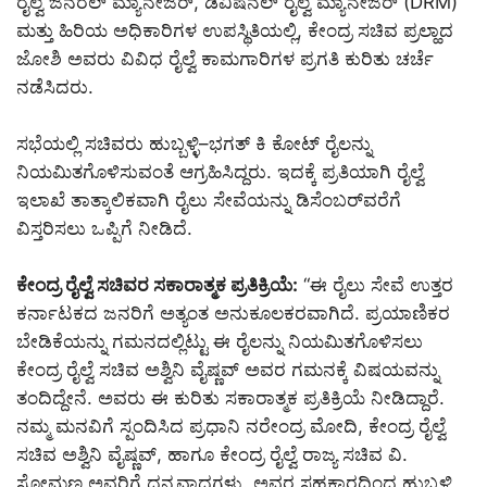
ರೈಲ್ವೆ ಜನರಲ್ ಮ್ಯಾನೇಜರ್, ಡಿವಿಷನಲ್ ರೈಲ್ವೆ ಮ್ಯಾನೇಜರ್ (DRM)
ಮತ್ತು ಹಿರಿಯ ಅಧಿಕಾರಿಗಳ ಉಪಸ್ಥಿತಿಯಲ್ಲಿ, ಕೇಂದ್ರ ಸಚಿವ ಪ್ರಲ್ಹಾದ
ಜೋಶಿ ಅವರು ವಿವಿಧ ರೈಲ್ವೆ ಕಾಮಗಾರಿಗಳ ಪ್ರಗತಿ ಕುರಿತು ಚರ್ಚೆ
ನಡೆಸಿದರು.
ಸಭೆಯಲ್ಲಿ ಸಚಿವರು ಹುಬ್ಬಳ್ಳಿ–ಭಗತ್ ಕಿ ಕೋಟ್ ರೈಲನ್ನು
ನಿಯಮಿತಗೊಳಿಸುವಂತೆ ಆಗ್ರಹಿಸಿದ್ದರು. ಇದಕ್ಕೆ ಪ್ರತಿಯಾಗಿ ರೈಲ್ವೆ
ಇಲಾಖೆ ತಾತ್ಕಾಲಿಕವಾಗಿ ರೈಲು ಸೇವೆಯನ್ನು ಡಿಸೆಂಬರ್‌ವರೆಗೆ
ವಿಸ್ತರಿಸಲು ಒಪ್ಪಿಗೆ ನೀಡಿದೆ.
ಕೇಂದ್ರ ರೈಲ್ವೆ ಸಚಿವರ ಸಕಾರಾತ್ಮಕ ಪ್ರತಿಕ್ರಿಯೆ:
“ಈ ರೈಲು ಸೇವೆ ಉತ್ತರ
ಕರ್ನಾಟಕದ ಜನರಿಗೆ ಅತ್ಯಂತ ಅನುಕೂಲಕರವಾಗಿದೆ. ಪ್ರಯಾಣಿಕರ
ಬೇಡಿಕೆಯನ್ನು ಗಮನದಲ್ಲಿಟ್ಟು ಈ ರೈಲನ್ನು ನಿಯಮಿತಗೊಳಿಸಲು
ಕೇಂದ್ರ ರೈಲ್ವೆ ಸಚಿವ ಅಶ್ವಿನಿ ವೈಷ್ಣವ್ ಅವರ ಗಮನಕ್ಕೆ ವಿಷಯವನ್ನು
ತಂದಿದ್ದೇನೆ. ಅವರು ಈ ಕುರಿತು ಸಕಾರಾತ್ಮಕ ಪ್ರತಿಕ್ರಿಯೆ ನೀಡಿದ್ದಾರೆ.
ನಮ್ಮ ಮನವಿಗೆ ಸ್ಪಂದಿಸಿದ ಪ್ರಧಾನಿ ನರೇಂದ್ರ ಮೋದಿ, ಕೇಂದ್ರ ರೈಲ್ವೆ
ಸಚಿವ ಅಶ್ವಿನಿ ವೈಷ್ಣವ್, ಹಾಗೂ ಕೇಂದ್ರ ರೈಲ್ವೆ ರಾಜ್ಯ ಸಚಿವ ವಿ.
ಸೋಮಣ್ಣ ಅವರಿಗೆ ಧನ್ಯವಾದಗಳು. ಅವರ ಸಹಕಾರದಿಂದ ಹುಬ್ಬಳ್ಳಿ