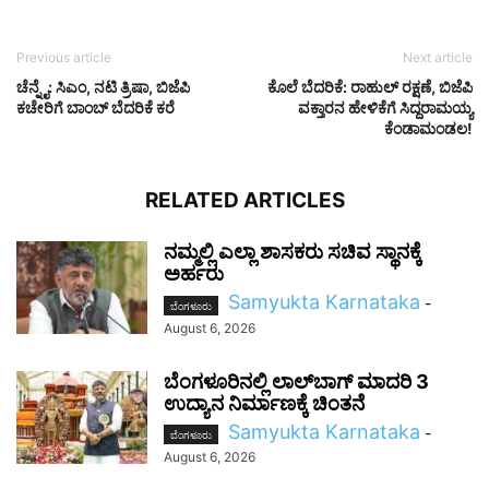
Previous article
Next article
ಚೆನ್ನೈ: ಸಿಎಂ, ನಟಿ ತ್ರಿಷಾ, ಬಿಜೆಪಿ
ಕೊಲೆ ಬೆದರಿಕೆ: ರಾಹುಲ್ ರಕ್ಷಣೆ, ಬಿಜೆಪಿ
ಕಚೇರಿಗೆ ಬಾಂಬ್ ಬೆದರಿಕೆ ಕರೆ
ವಕ್ತಾರನ ಹೇಳಿಕೆಗೆ ಸಿದ್ದರಾಮಯ್ಯ
ಕೆಂಡಾಮಂಡಲ!
RELATED ARTICLES
ನಮ್ಮಲ್ಲಿ ಎಲ್ಲಾ ಶಾಸಕರು ಸಚಿವ ಸ್ಥಾನಕ್ಕೆ
ಅರ್ಹರು
Samyukta Karnataka
-
ಬೆಂಗಳೂರು
August 6, 2026
ಬೆಂಗಳೂರಿನಲ್ಲಿ ಲಾಲ್‌ಬಾಗ್ ಮಾದರಿ 3
ಉದ್ಯಾನ ನಿರ್ಮಾಣಕ್ಕೆ ಚಿಂತನೆ
Samyukta Karnataka
-
ಬೆಂಗಳೂರು
August 6, 2026