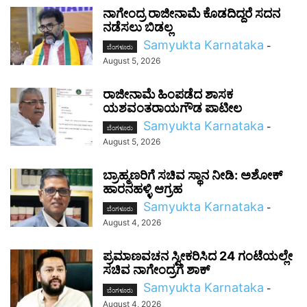
ನಾಗೇಂದ್ರ ರಾಜೀನಾಮೆ ಕೊಡದಿದ್ದರೆ ಸದನ
ನಡೆಸಲು ಬಿಡಲ್ಲ
Samyukta Karnataka
-
ಬೆಂಗಳೂರು
August 5, 2026
ರಾಜೀನಾಮೆ ಹಿಂಪಡೆದ ಶಾಸಕ
ಯಶವಂತರಾಯಗೌಡ ಪಾಟೀಲ
Samyukta Karnataka
-
ಬೆಂಗಳೂರು
August 5, 2026
ಬ್ರಾಹ್ಮಣರಿಗೆ ಸಚಿವ ಸ್ಥಾನ ನೀಡಿ: ಅಶೋಕ್
ಹಾರನಹಳ್ಳಿ ಆಗ್ರಹ
Samyukta Karnataka
-
ಬೆಂಗಳೂರು
August 4, 2026
ಪ್ರಮಾಣವಚನ ಸ್ವೀಕರಿಸಿದ 24 ಗಂಟೆಯಲ್ಲೇ
ಸಚಿವ ನಾಗೇಂದ್ರಗೆ ಶಾಕ್
Samyukta Karnataka
-
ಬೆಂಗಳೂರು
August 4, 2026