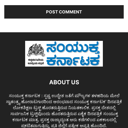
ABOUT US
ಸಂಯುಕ್ತ ಕರ್ನಾಟಕ : ಸ್ಪಷ್ಟ ಉದ್ದೇಶ ಜತೆಗೆ ಮೌಲ್ಯಗಳ ತಳಹದಿಯ ಮೇಲೆ
ಸ್ವಾತಂತ್ರ್ಯ ಹೋರಾಟಗಾರರಿಂದ ಆರಂಭವಾದ ಸಂಯುಕ್ತ ಕರ್ನಾಟಕ' ದಿನಪತ್ರಿಕೆ
ಲೋಕಶಿಕ್ಷಣ ಟ್ರಸ್ಟ್ ಹೊರತರುತ್ತಿರುವ ನಿಯತಕಾಲಿಕ. ಪ್ರಸಕ್ತ ದೇಶದಲ್ಲಿ
ಸಾರ್ವಜನಿಕ ಟ್ರಸ್ಟ್‌ವೊಂದು ಹೊರತರುತ್ತಿರುವ ಏಕೈಕ ದಿನಪತ್ರಿಕೆ ಸಂಯುಕ್ತ
ಕರ್ನಾಟಕ ಮಾತ್ರ. ಪ್ರಸಕ್ತ ರಾಜ್ಯಾದ್ಯಂತ ಆರು ಕಡೆಗಳಿಂದ ಏಕಕಾಲದಲ್ಲಿ
ಪ್ರಕಟಿತವಾಗುತ್ತಿದ್ದು, ಪ್ರತಿ ಜಿಲ್ಲೆಗೆ ಪತ್ಯೇಕ ಆವೃತ್ತಿ ಹೊಂದಿದೆ.