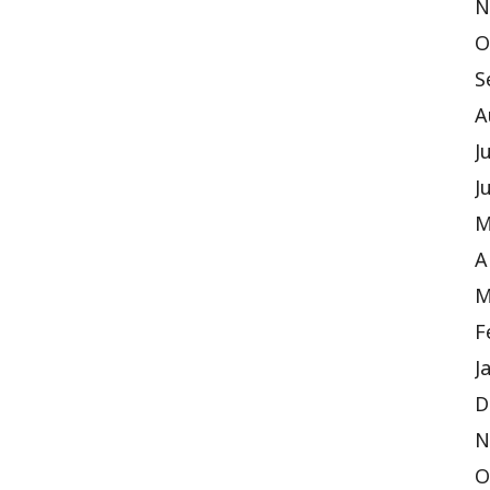
N
O
S
A
J
J
M
A
M
F
J
D
N
O