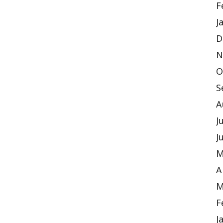
F
J
D
N
O
S
A
J
J
M
A
M
F
J