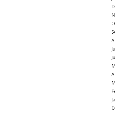
D
N
O
S
A
J
J
M
A
M
F
J
D