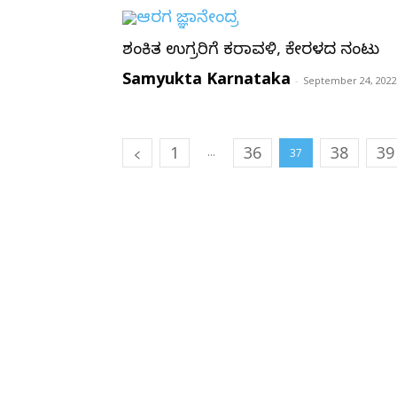
ಶಂಕಿತ ಉಗ್ರರಿಗೆ ಕರಾವಳಿ, ಕೇರಳದ ನಂಟು
Samyukta Karnataka
-
September 24, 2022
1
36
38
39
...
37