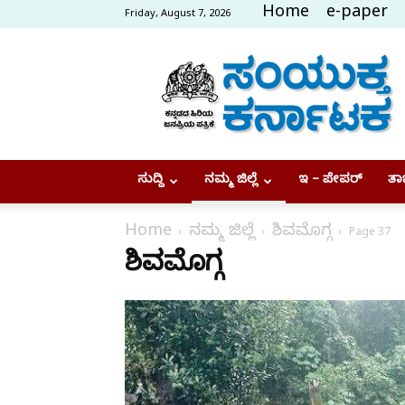
Home
e-paper
Friday, August 7, 2026
Samyukta
Karnataka
ಸುದ್ದಿ
ನಮ್ಮ ಜಿಲ್ಲೆ
ಇ – ಪೇಪರ್
ತಾಜ
Home
ನಮ್ಮ ಜಿಲ್ಲೆ
ಶಿವಮೊಗ್ಗ
Page 37
ಶಿವಮೊಗ್ಗ