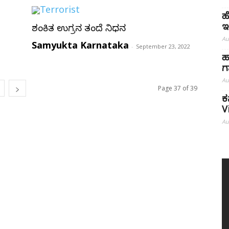
ಹ
ಇ
ಶಂಕಿತ ಉಗ್ರನ ತಂದೆ ನಿಧನ
Au
Samyukta Karnataka
-
September 23, 2022
ಹ
ಗ
Au
Page 37 of 39
ಕ
V
Au