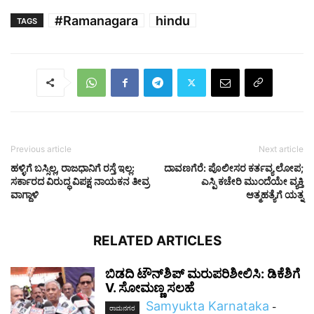
#Ramanagara
hindu
TAGS
Previous article
Next article
ಹಳ್ಳಿಗೆ ಬಸ್ಸಿಲ್ಲ, ರಾಜಧಾನಿಗೆ ರಸ್ತೆ ಇಲ್ಲ:
ದಾವಣಗೆರೆ: ಪೊಲೀಸರ ಕರ್ತವ್ಯ ಲೋಪ;
ಸರ್ಕಾರದ ವಿರುದ್ಧ ವಿಪಕ್ಷ ನಾಯಕನ ತೀವ್ರ
ಎಸ್ಪಿ ಕಚೇರಿ ಮುಂದೆಯೇ ವ್ಯಕ್ತಿ
ವಾಗ್ದಾಳಿ
ಆತ್ಮಹತ್ಯೆಗೆ ಯತ್ನ
RELATED ARTICLES
ಬಿಡದಿ ಟೌನ್‌ಶಿಪ್ ಮರುಪರಿಶೀಲಿಸಿ: ಡಿಕೆಶಿಗೆ
V. ಸೋಮಣ್ಣ ಸಲಹೆ
Samyukta Karnataka
-
ರಾಮನಗರ