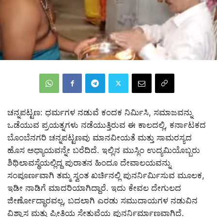
ಚನ್ನಪಟ್ಟಣ: ಧರ್ಮಗಳ ನಡುವೆ ಕಂದಕ ನಿರ್ಮಿಸಿ, ಸಮಾಜವನ್ನು
ಒಡೆಯುವ ಪ್ರಯತ್ನಗಳು ನಡೆಯುತ್ತಿರುವ ಈ ಕಾಲದಲ್ಲಿ, ಕರ್ನಾಟಕದ
ಬೊಂಬೆನಗರಿ ಚನ್ನಪಟ್ಟಣವು ಮಾನವೀಯತೆ ಮತ್ತು ಸಾಮರಸ್ಯದ
ಹೊಸ ಅಧ್ಯಾಯವನ್ನೇ ಬರೆದಿದೆ. ಇಲ್ಲಿನ ಮುಸ್ಲಿಂ ಉದ್ಯಮಿಯೊಬ್ಬರು
ಶಿಥಿಲಾವಸ್ಥೆಯಲ್ಲಿದ್ದ ಪುರಾತನ ಹಿಂದೂ ದೇವಾಲಯವನ್ನು
ಸಂಪೂರ್ಣವಾಗಿ ತಮ್ಮ ಸ್ವಂತ ಖರ್ಚಿನಲ್ಲಿ ಪುನರ್ನಿರ್ಮಿಸುವ ಮೂಲಕ,
ಇಡೀ ನಾಡಿಗೆ ಮಾದರಿಯಾಗಿದ್ದಾರೆ. ಇದು ಕೇವಲ ದೇಗುಲದ
ಜೀರ್ಣೋದ್ಧಾರವಲ್ಲ, ಬದಲಾಗಿ ಎರಡು ಸಮುದಾಯಗಳ ನಡುವಿನ
ವಿಶ್ವಾಸ ಮತ್ತು ಪ್ರೀತಿಯ ಸೇತುವೆಯ ಪುನರ್ನಿರ್ಮಾಣವಾಗಿದೆ.