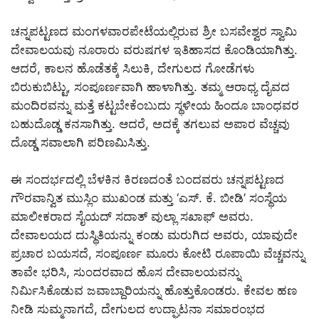
ಚನ್ನಪಟ್ಟಣದ ಮಂಗಳವಾರಪೇಟೆಯಲ್ಲಿರುವ ಶ್ರೀ ಬಸವೇಶ್ವರ ಸ್ವಾಮಿ
ದೇವಾಲಯವು ನೂರಾರು ವರುಷಗಳ ಇತಿಹಾಸದ ಕೊಂಡಿಯಾಗಿತ್ತು.
ಆದರೆ, ಕಾಲನ ಹೊಡೆತಕ್ಕೆ ಸಿಲುಕಿ, ದೇಗುಲದ ಗೋಡೆಗಳು
ಬಿರುಕುಬಿಟ್ಟು, ಸಂಪೂರ್ಣವಾಗಿ ಹಾಳಾಗಿತ್ತು. ತಮ್ಮ ಆರಾಧ್ಯ ದೈವದ
ಮಂದಿರವನ್ನು ಮತ್ತೆ ಕಟ್ಟಬೇಕೆಂಬುದು ಸ್ಥಳೀಯ ಹಿಂದೂ ಬಾಂಧವರ
ಬಹುದೊಡ್ಡ ಕನಸಾಗಿತ್ತು. ಆದರೆ, ಅದಕ್ಕೆ ತಗಲುವ ಅಪಾರ ವೆಚ್ಚವು
ದೊಡ್ಡ ಸವಾಲಾಗಿ ಪರಿಣಮಿಸಿತ್ತು.
ಈ ಸಂದರ್ಭದಲ್ಲಿ ಬೆಳಕಿನ ಕಿರಣದಂತೆ ಬಂದವರು ಚನ್ನಪಟ್ಟಣದ
ಗೌರವಾನ್ವಿತ ಮುಸ್ಲಿಂ ಮುಖಂಡ ಮತ್ತು ‘ಎಸ್. ಕೆ. ಬೀಡಿ’ ಸಂಸ್ಥೆಯ
ಮಾಲೀಕರಾದ ಸೈಯದ್ ಸದಾತ್ ವುಲ್ಲಾ ಸಖಾಫ್ ಅವರು.
ದೇವಾಲಯದ ದುಸ್ಥಿತಿಯನ್ನು ಕಂಡು ಮರುಗಿದ ಅವರು, ಯಾವುದೇ
ಪ್ರಚಾರ ಬಯಸದೆ, ಸಂಪೂರ್ಣ ಮೂರು ಕೋಟಿ ರೂಪಾಯಿ ವೆಚ್ಚವನ್ನು
ತಾವೇ ಭರಿಸಿ, ಸುಂದರವಾದ ಹೊಸ ದೇವಾಲಯವನ್ನು
ನಿರ್ಮಿಸಿಕೊಡುವ ಜವಾಬ್ದಾರಿಯನ್ನು ಹೊತ್ತುಕೊಂಡರು. ಕೇವಲ ಹಣ
ನೀಡಿ ಸುಮ್ಮನಾಗದೆ, ದೇಗುಲದ ಉದ್ಘಾಟನಾ ಸಮಾರಂಭದ