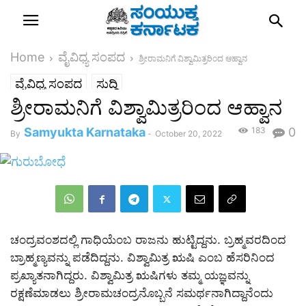
Home
ವೈವಿಧ್ಯ ಸಂಪದ
ಶ್ರೀರಾಮನಿಗೆ ವಿಶ್ವಾಮಿತ್ರರಿಂದ ಆಹ್ವಾನ
ವೈವಿಧ್ಯ ಸಂಪದ
ಸುದ್ದಿ
ಶ್ರೀರಾಮನಿಗೆ ವಿಶ್ವಾಮಿತ್ರರಿಂದ ಆಹ್ವಾನ
Samyukta Karnataka
183
0
By
-
October 20, 2022
ಚಂದ್ರವಂಶದಲ್ಲಿ ಗಾಧಿಯೆಂಬ ರಾಜನು ಹುಟ್ಟಿದ್ದನು. ಬ್ರಹ್ಮವರದಿಂದ
ಬ್ರಾಹ್ಮಣ್ಯವನ್ನು ಪಡೆದಿದ್ದನು. ವಿಶ್ವಾಮಿತ್ರ ಋಷಿ ಎಂಬ ಹೆಸರಿನಿಂದ
ಪ್ರಖ್ಯಾತನಾಗಿದ್ದರು. ವಿಶ್ವಾಮಿತ್ರ ಋಷಿಗಳು ತಮ್ಮ ಯಜ್ಞವನ್ನು
ರಕ್ಷಣೆಮಾಡಲು ಶ್ರೀರಾಮಚಂದ್ರನೊಬ್ಬನೆ ಸಮರ್ಥನಾಗಿದ್ದಾನೆಂದು