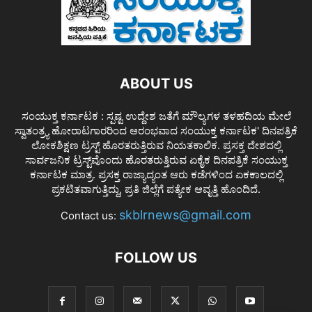
ABOUT US
ಸಂಯುಕ್ತ ಕರ್ನಾಟಕ : ಸ್ಪಷ್ಟ ಉದ್ದೇಶ ಜತೆಗೆ ಮೌಲ್ಯಗಳ ತಳಹದಿಯ ಮೇಲೆ
ಸ್ವಾತಂತ್ರ್ಯ ಹೋರಾಟಗಾರರಿಂದ ಆರಂಭವಾದ ಸಂಯುಕ್ತ ಕರ್ನಾಟಕ' ದಿನಪತ್ರಿಕೆ
ಲೋಕಶಿಕ್ಷಣ ಟ್ರಸ್ಟ್ ಹೊರತರುತ್ತಿರುವ ನಿಯತಕಾಲಿಕ. ಪ್ರಸಕ್ತ ದೇಶದಲ್ಲಿ
ಸಾರ್ವಜನಿಕ ಟ್ರಸ್ಟ್‌ವೊಂದು ಹೊರತರುತ್ತಿರುವ ಏಕೈಕ ದಿನಪತ್ರಿಕೆ ಸಂಯುಕ್ತ
ಕರ್ನಾಟಕ ಮಾತ್ರ. ಪ್ರಸಕ್ತ ರಾಜ್ಯಾದ್ಯಂತ ಆರು ಕಡೆಗಳಿಂದ ಏಕಕಾಲದಲ್ಲಿ
ಪ್ರಕಟಿತವಾಗುತ್ತಿದ್ದು, ಪ್ರತಿ ಜಿಲ್ಲೆಗೆ ಪತ್ಯೇಕ ಆವೃತ್ತಿ ಹೊಂದಿದೆ.
skblrnews@gmail.com
Contact us:
FOLLOW US