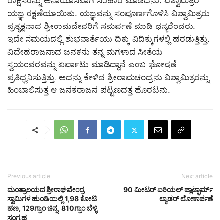
ರಾಕ್ಷಸರನ್ನು ಅನಾಯಾಸವಾಗಿ ಸಂಹಾರ ಮಾಡಿದನು. ವಿಶ್ವಾಮಿತ್ರರ
ಯಜ್ಞ ರಕ್ಷಣೆಯಾಯಿತು. ಯಜ್ಞವನ್ನು ಸಂಪೂರ್ಣಗೊಳಿಸಿ ವಿಶ್ವಾಮಿತ್ರರು
ಪ್ರತ್ಯಕ್ಷನಾದ ಶ್ರೀರಾಮದೇವರಿಗೆ ಸಮರ್ಪಣೆ ಮಾಡಿ ಧನ್ಯರೆಂದರು.
ಇದೇ ಸಮಯದಲ್ಲಿ ಶುಭವಾರ್ತೆಯು ದಿಕ್ಕು ವಿದಿಕ್ಕುಗಳಲ್ಲಿ ಹರಡುತ್ತಿತ್ತು.
ವಿದೇಹರಾಜನಾದ ಜನಕನು ತನ್ನ ಮಗಳಾದ ಸೀತೆಯ
ಸ್ವಯಂವರವನ್ನು ಏರ್ಪಾಟು ಮಾಡಿದ್ದಾನೆ ಎಂಬ ಘೋಷಣೆ
ಪ್ರತಿಧ್ವನಿಸುತ್ತಿತ್ತು. ಅದನ್ನು ಕೇಳಿದ ಶ್ರೀರಾಮಚಂದ್ರನು ವಿಶ್ವಾಮಿತ್ರರನ್ನು
ಹಿಂಬಾಲಿಸುತ್ತ ಆ ಜನಕರಾಜನ ಪಟ್ಟಣದತ್ತ ಹೊರಟನು.
Previous article
Next article
ಮಂತ್ರಾಲಯದ ಶ್ರೀರಾಘವೇಂದ್ರ
90 ಮೀಟರ್ ಏರಿಯಲ್ ಪ್ಲಾಟ್ಫಾರ್ಮ್
ಸ್ವಾಮಿಗಳ ಹುಂಡಿಯಲ್ಲಿ 1,98 ಕೋಟಿ
ಲ್ಯಾಡರ್ ಲೋಕಾರ್ಪಣೆ
ಹಣ, 129ಗ್ರಾಂ ಚಿನ್ನ, 810ಗ್ರಾಂ ಬೆಳ್ಳಿ
ಸಂಗ್ರಹ