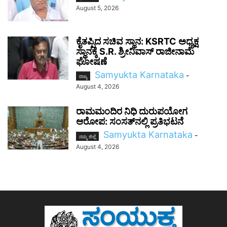
August 5, 2026
ಕೈತಪ್ಪಿದ ಸಚಿವ ಸ್ಥಾನ: KSRTC ಅಧ್ಯಕ್ಷ
ಸ್ಥಾನಕ್ಕೆ S.R. ಶ್ರೀನಿವಾಸ್ ರಾಜೀನಾಮೆ
ಘೋಷಣೆ
Samyukta Karnataka
-
ರಾಜ್ಯ
August 4, 2026
ರಾಮಮಂದಿರ ನಿಧಿ ದುರುಪಯೋಗ
ಆರೋಪ: ಸಂಸತ್‌ನಲ್ಲಿ ಪ್ರತಿಭಟನೆ
Samyukta Karnataka
-
ನಮ್ಮ ಜಿಲ್ಲೆ
August 4, 2026