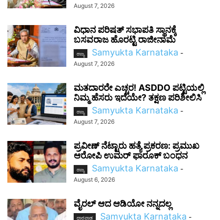
August 7, 2026
ವಿಧಾನ ಪರಿಷತ್ ಸಭಾಪತಿ ಸ್ಥಾನಕ್ಕೆ
ಬಸವರಾಜ ಹೊರಟ್ಟಿ ರಾಜೀನಾಮೆ
Samyukta Karnataka
-
ರಾಜ್ಯ
August 7, 2026
ಮತದಾರರೇ ಎಚ್ಚರ! ASDDO ಪಟ್ಟಿಯಲ್ಲಿ
ನಿಮ್ಮ ಹೆಸರು ಇದೆಯೇ? ತಕ್ಷಣ ಪರಿಶೀಲಿಸಿ
Samyukta Karnataka
-
ರಾಜ್ಯ
August 7, 2026
ಪ್ರವೀಣ್ ನೆಟ್ಟಾರು ಹತ್ಯೆ ಪ್ರಕರಣ: ಪ್ರಮುಖ
ಆರೋಪಿ ಉಮರ್ ಫಾರೂಕ್ ಬಂಧನ
Samyukta Karnataka
-
ರಾಜ್ಯ
August 6, 2026
ವೈರಲ್ ಆದ ಆಡಿಯೋ ನನ್ನದಲ್ಲ
Samyukta Karnataka
-
ಧಾರವಾಡ