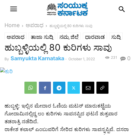
Home
ಅಪರಾಧ
ಹುಬ್ಬಳ್ಳಿಯಲ್ಲಿ 80 ಕುರಿಗಳು ಸಾವು
ಅಪರಾಧ
ತಾಜಾ ಸುದ್ದಿ
ನಮ್ಮ ಜಿಲ್ಲೆ
ಧಾರವಾಡ
ಸುದ್ದಿ
ಹುಬ್ಬಳ್ಳಿಯಲ್ಲಿ 80 ಕುರಿಗಳು ಸಾವು
ರಾಜ್ಯ
Samyukta Karnataka
231
0
By
-
October 1, 2022
ಹುಬ್ಬಳ್ಳಿ: ಇಲ್ಲಿನ ಮೇದಾರ ಓಣಿಯ ಮಟನ್ ಮಾರುಕಟ್ಟೆಯ
ಗೋದಾಮಿನಲ್ಲಿದ್ದ ೮೦ ಕುರಿಗಳು ಸಾವನಪ್ಪಿದ ಘಟನೆ ಶುಕ್ರವಾರ
ತಡರಾತ್ರಿ ನಡೆದಿದೆ.
ರಾಕೇಶ ಕಲಾಲ್ ಎಂಬುವರಿಗೆ ಸೇರಿದ ಕುರಿಗಳು ಸಾವನ್ನಪ್ಪಿವೆ. ದಸರಾ