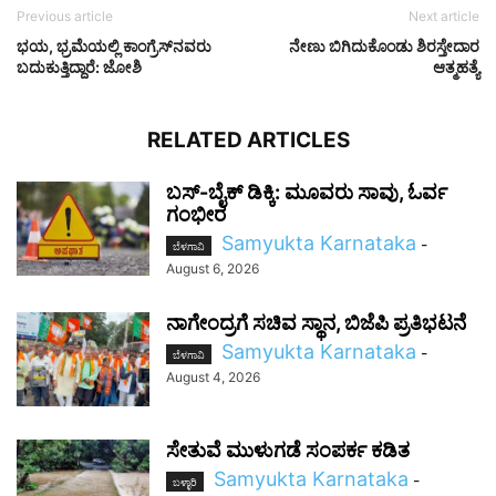
Previous article
Next article
ಭಯ, ಭ್ರಮೆಯಲ್ಲಿ ಕಾಂಗ್ರೆಸ್‌ನವರು
ನೇಣು ಬಿಗಿದುಕೊಂಡು ಶಿರಸ್ತೇದಾರ
ಬದುಕುತ್ತಿದ್ದಾರೆ: ಜೋಶಿ
ಆತ್ಮಹತ್ಯೆ
RELATED ARTICLES
ಬಸ್-ಬೈಕ್ ಡಿಕ್ಕಿ: ಮೂವರು ಸಾವು, ಓರ್ವ
ಗಂಭೀರ
Samyukta Karnataka
-
ಬೆಳಗಾವಿ
August 6, 2026
ನಾಗೇಂದ್ರಗೆ ಸಚಿವ ಸ್ಥಾನ, ಬಿಜೆಪಿ ಪ್ರತಿಭಟನೆ
Samyukta Karnataka
-
ಬೆಳಗಾವಿ
August 4, 2026
ಸೇತುವೆ ಮುಳುಗಡೆ ಸಂಪರ್ಕ ಕಡಿತ
Samyukta Karnataka
-
ಬಳ್ಳಾರಿ