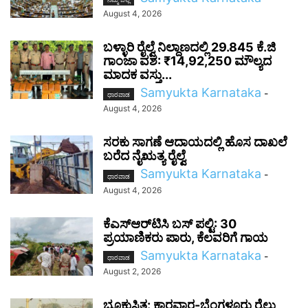
August 4, 2026
ಬಳ್ಳಾರಿ ರೈಲ್ವೆ ನಿಲ್ದಾಣದಲ್ಲಿ 29.845 ಕೆ.ಜಿ
ಗಾಂಜಾ ವಶ: ₹14,92,250 ಮೌಲ್ಯದ
ಮಾದಕ ವಸ್ತು...
Samyukta Karnataka
-
ಧಾರವಾಡ
August 4, 2026
ಸರಕು ಸಾಗಣೆ ಆದಾಯದಲ್ಲಿ ಹೊಸ ದಾಖಲೆ
ಬರೆದ ನೈಋತ್ಯ ರೈಲ್ವೆ
Samyukta Karnataka
-
ಧಾರವಾಡ
August 4, 2026
ಕೆಎಸ್‌ಆರ್‌ಟಿಸಿ ಬಸ್ ಪಲ್ಟಿ: 30
ಪ್ರಯಾಣಿಕರು ಪಾರು, ಕೆಲವರಿಗೆ ಗಾಯ
Samyukta Karnataka
-
ಧಾರವಾಡ
August 2, 2026
ಭೂಕುಸಿತ: ಕಾರವಾರ-ಬೆಂಗಳೂರು ರೈಲು