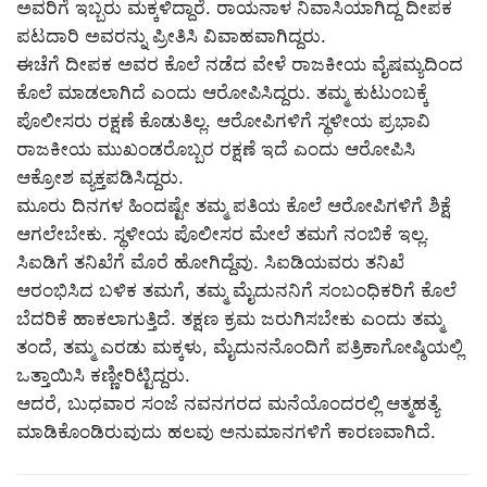
ಅವರಿಗೆ ಇಬ್ಬರು ಮಕ್ಕಳಿದ್ದಾರೆ. ರಾಯನಾಳ ನಿವಾಸಿಯಾಗಿದ್ದ ದೀಪಕ
ಪಟದಾರಿ ಅವರನ್ನು ಪ್ರೀತಿಸಿ ವಿವಾಹವಾಗಿದ್ದರು.
ಈಚೆಗೆ ದೀಪಕ ಅವರ ಕೊಲೆ ನಡೆದ ವೇಳೆ ರಾಜಕೀಯ ವೈಷಮ್ಯದಿಂದ
ಕೊಲೆ ಮಾಡಲಾಗಿದೆ ಎಂದು ಆರೋಪಿಸಿದ್ದರು. ತಮ್ಮ ಕುಟುಂಬಕ್ಕೆ
ಪೊಲೀಸರು ರಕ್ಷಣೆ ಕೊಡುತಿಲ್ಲ. ಆರೋಪಿಗಳಿಗೆ ಸ್ಥಳೀಯ ಪ್ರಭಾವಿ
ರಾಜಕೀಯ ಮುಖಂಡರೊಬ್ಬರ ರಕ್ಷಣೆ ಇದೆ ಎಂದು ಆರೋಪಿಸಿ
ಆಕ್ರೋಶ ವ್ಯಕ್ತಪಡಿಸಿದ್ದರು.
ಮೂರು ದಿನಗಳ ಹಿಂದಷ್ಟೇ ತಮ್ಮ ಪತಿಯ ಕೊಲೆ ಆರೋಪಿಗಳಿಗೆ ಶಿಕ್ಷೆ
ಆಗಲೇಬೇಕು. ಸ್ಥಳೀಯ ಪೊಲೀಸರ ಮೇಲೆ ತಮಗೆ ನಂಬಿಕೆ ಇಲ್ಲ.
ಸಿಐಡಿಗೆ ತನಿಖೆಗೆ ಮೊರೆ ಹೋಗಿದ್ದೆವು. ಸಿಐಡಿಯವರು ತನಿಖೆ
ಆರಂಭಿಸಿದ ಬಳಿಕ ತಮಗೆ, ತಮ್ಮ ಮೈದುನನಿಗೆ ಸಂಬಂಧಿಕರಿಗೆ ಕೊಲೆ
ಬೆದರಿಕೆ ಹಾಕಲಾಗುತ್ತಿದೆ. ತಕ್ಷಣ ಕ್ರಮ ಜರುಗಿಸಬೇಕು ಎಂದು ತಮ್ಮ
ತಂದೆ, ತಮ್ಮ ಎರಡು ಮಕ್ಕಳು, ಮೈದುನನೊಂದಿಗೆ ಪತ್ರಿಕಾಗೋಷ್ಠಿಯಲ್ಲಿ
ಒತ್ತಾಯಿಸಿ ಕಣ್ಣೀರಿಟ್ಟಿದ್ದರು.
ಆದರೆ, ಬುಧವಾರ ಸಂಜೆ ನವನಗರದ ಮನೆಯೊಂದರಲ್ಲಿ ಆತ್ಮಹತ್ಯೆ
ಮಾಡಿಕೊಂಡಿರುವುದು ಹಲವು ಅನುಮಾನಗಳಿಗೆ ಕಾರಣವಾಗಿದೆ.