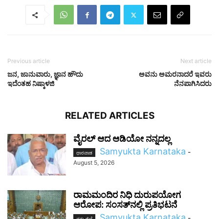
Previous article
Next article
ಜನ, ಜಾನುವಾರು, ಜ್ಞಾನ ಹೌದು
ಅವನು ಅಮರನಾದರೆ ಇವರು
ಇದೆಂತಹ ನಿಷ್ಕಾಳಜಿ
ನೆನಪಾಗಿಸಿದರು
RELATED ARTICLES
ವೈರಲ್ ಆದ ಆಡಿಯೋ ನನ್ನದಲ್ಲ
Samyukta Karnataka
-
ಧಾರವಾಡ
August 5, 2026
ರಾಮಮಂದಿರ ನಿಧಿ ದುರುಪಯೋಗ
ಆರೋಪ: ಸಂಸತ್‌ನಲ್ಲಿ ಪ್ರತಿಭಟನೆ
Samyukta Karnataka
-
ನಮ್ಮ ಜಿಲ್ಲೆ