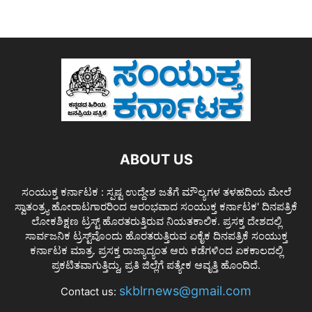
ABOUT US
ಸಂಯುಕ್ತ ಕರ್ನಾಟಕ : ಸ್ಪಷ್ಟ ಉದ್ದೇಶ ಜತೆಗೆ ಮೌಲ್ಯಗಳ ತಳಹದಿಯ ಮೇಲೆ
ಸ್ವಾತಂತ್ರ್ಯ ಹೋರಾಟಗಾರರಿಂದ ಆರಂಭವಾದ ಸಂಯುಕ್ತ ಕರ್ನಾಟಕ' ದಿನಪತ್ರಿಕೆ
ಲೋಕಶಿಕ್ಷಣ ಟ್ರಸ್ಟ್ ಹೊರತರುತ್ತಿರುವ ನಿಯತಕಾಲಿಕ. ಪ್ರಸಕ್ತ ದೇಶದಲ್ಲಿ
ಸಾರ್ವಜನಿಕ ಟ್ರಸ್ಟ್‌ವೊಂದು ಹೊರತರುತ್ತಿರುವ ಏಕೈಕ ದಿನಪತ್ರಿಕೆ ಸಂಯುಕ್ತ
ಕರ್ನಾಟಕ ಮಾತ್ರ. ಪ್ರಸಕ್ತ ರಾಜ್ಯಾದ್ಯಂತ ಆರು ಕಡೆಗಳಿಂದ ಏಕಕಾಲದಲ್ಲಿ
ಪ್ರಕಟಿತವಾಗುತ್ತಿದ್ದು, ಪ್ರತಿ ಜಿಲ್ಲೆಗೆ ಪತ್ಯೇಕ ಆವೃತ್ತಿ ಹೊಂದಿದೆ.
skblrnews@gmail.com
Contact us: