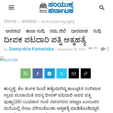
Home
ಅಪರಾಧ
ದೀಪಕ ಪಟದಾರಿ ಪತ್ನಿ ಆತ್ಮಹತ್ಯೆ
ಅಪರಾಧ
ತಾಜಾ ಸುದ್ದಿ
ನಮ್ಮ ಜಿಲ್ಲೆ
ಧಾರವಾಡ
ಸುದ್ದಿ
ದೀಪಕ ಪಟದಾರಿ ಪತ್ನಿ ಆತ್ಮಹತ್ಯೆ
Samyukta Karnataka
251
0
By
-
September 28, 2022
ಹುಬ್ಬಳ್ಳಿ: ಕೆಲ ತಿಂಗಳ ಹಿಂದೆ ಹತ್ಯೆಯಾಗಿದ್ದ ತಾಲ್ಲೂಕಿನ ಗಂಗಿವಾಳ
ಗ್ರಾಮ ಪಂಚಾಯಿತಿ ಸದಸ್ಯ ದೀಪಕ್ ಪಟದಾರಿ ಅವರ ಪತ್ನಿ
ಪುಷ್ಪಾ(26) ಬುಧವಾರ ಸಂಜೆ ನವನಗರದ ಚವ್ಹಾಣ ಎಂಬುವರ
ಮನೆಯಲ್ಲಿ ನೇಣು ಬಿಗಿದುಕೊಂಡು ಆತ್ಮಹತ್ಯೆ ಮಾಡಿಕೊಂಡಿದ್ದಾಳೆ.