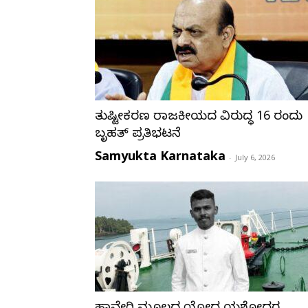
ತುಷ್ಟೀಕರಣ ರಾಜಕೀಯದ ವಿರುದ್ಧ 16 ರಂದು
ಬೃಹತ್ ಪ್ರತಿಭಟನೆ
Samyukta Karnataka
-
July 6, 2026