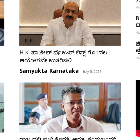
7
Au
8
ದ
Au
ಚ
ಪ
H.K. ಪಾಟೀಲ್ ವೋಟರ್ ಲಿಸ್ಟ್ ಗೊಂದಲ :
Au
ಆಯೋಗವೇ ಉತ್ತರಿಸಲಿ
Samyukta Karnataka
-
July 5, 2026