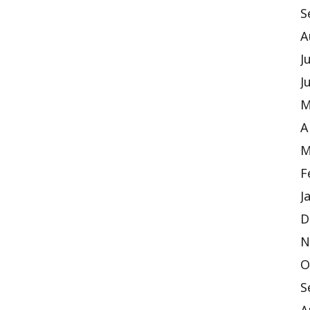
S
A
J
J
M
A
M
F
J
D
N
O
S