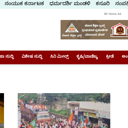
ಸಂಯುಕ್ತ ಕರ್ನಾಟಕ
ಧರ್ಮದರ್ಶಿ ಮಂಡಳಿ
ಕಸ್ತೂರಿ
ಸಂಪರ್
SK Home Ad
ಾ ಸುದ್ದಿ
ವಿಶೇಷ ಸುದ್ದಿ
ಸಿನಿ ಮೀಲ್ಸ್
ಕೃಷಿ/ವಾಣಿಜ್ಯ
ಕ್ರೀಡೆ
ಅಂ