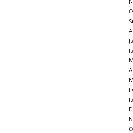
N
O
S
A
J
J
M
A
M
F
J
D
N
O