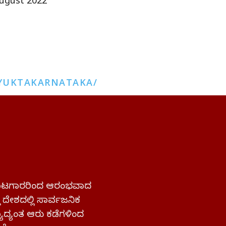
ugust 2022
YUKTAKARNATAKA/
 ಹೋರಾಟಗಾರರಿಂದ ಆರಂಭವಾದ
್ತ ದೇಶದಲ್ಲಿ ಸಾರ್ವಜನಿಕ
ಜ್ಯಾದ್ಯಂತ ಆರು ಕಡೆಗಳಿಂದ