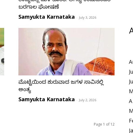
ರಾಜ್ಯದಲ್ಲಿ ಮಳೆ ಕೊರತೆ: ಅಗತ್ಯ ಕಂಡುಬಂದರೆ
ಬರಗಾಲ ಘೋಷಣೆ
Samyukta Karnataka
-
July 3, 2026
A
A
J
J
ಮೊಟ್ಟೆಯಿಂದ ಶುರುವಾದ ಜಗಳ ಸಾವಿನಲ್ಲಿ
ಅಂತ್ಯ
M
Samyukta Karnataka
-
July 2, 2026
A
M
F
Page 1 of 12
J