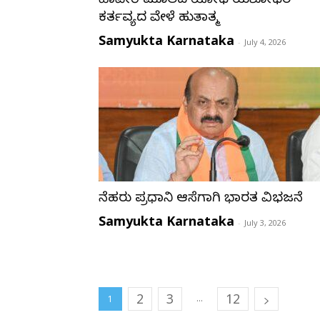
ಹಾವೇರಿ ಮೂಲದ ಯೋಧ ಯಶೋಧರ
ಕರ್ತವ್ಯದ ವೇಳೆ ಹುತಾತ್ಮ
Samyukta Karnataka
-
July 4, 2026
ನೆಹರು ಪ್ರಧಾನಿ ಆಸೆಗಾಗಿ ಭಾರತ ವಿಭಜನೆ
Samyukta Karnataka
-
July 3, 2026
2
3
12
...
1