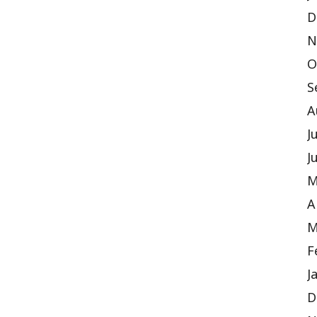
D
N
O
S
A
J
J
M
A
M
F
J
D