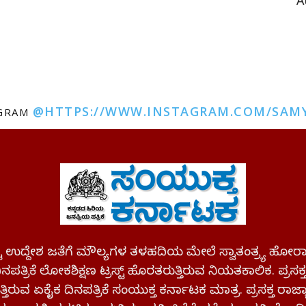
A
@HTTPS://WWW.INSTAGRAM.COM/SAM
AGRAM
ಪಷ್ಟ ಉದ್ದೇಶ ಜತೆಗೆ ಮೌಲ್ಯಗಳ ತಳಹದಿಯ ಮೇಲೆ ಸ್ವಾತಂತ್ರ್ಯ
ಪತ್ರಿಕೆ ಲೋಕಶಿಕ್ಷಣ ಟ್ರಸ್ಟ್ ಹೊರತರುತ್ತಿರುವ ನಿಯತಕಾಲಿಕ. ಪ್ರಸಕ
್ತಿರುವ ಏಕೈಕ ದಿನಪತ್ರಿಕೆ ಸಂಯುಕ್ತ ಕರ್ನಾಟಕ ಮಾತ್ರ. ಪ್ರಸಕ್ತ ರಾ