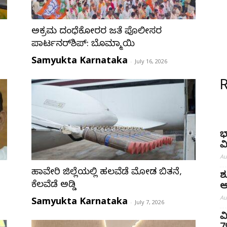
ಅಕ್ರಮ ದಂಧೆಕೋರರ ಜತೆ ಪೊಲೀಸರ
ಪಾರ್ಟನರ್‌ಶಿಪ್: ಬೊಮ್ಮಾಯಿ
Samyukta Karnataka
-
July 16, 2026
ಭ
ವ
Au
ಹಾವೇರಿ ಜಿಲ್ಲೆಯಲ್ಲಿ ಹಲವೆಡೆ ಮೋಡ ಬಿತ್ತನೆ,
ಶ
ಕೆಲವೆಡೆ ಅಡ್ಡಿ
ಆ
Au
Samyukta Karnataka
-
July 7, 2026
ವ