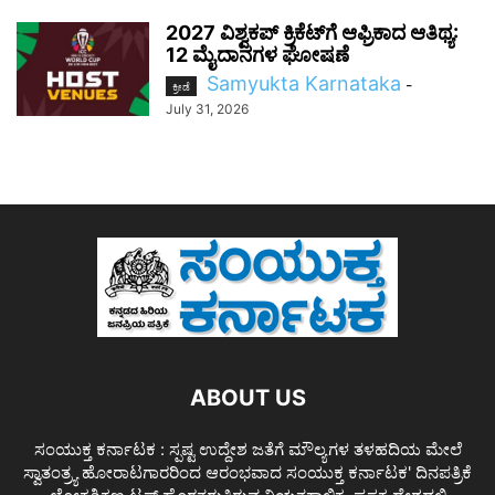
2027 ವಿಶ್ವಕಪ್‌ ಕ್ರಿಕೆಟ್‌ಗೆ ಆಫ್ರಿಕಾದ ಆತಿಥ್ಯ:
12 ಮೈದಾನಗಳ ಘೋಷಣೆ
Samyukta Karnataka
-
ಕ್ರೀಡೆ
July 31, 2026
ABOUT US
ಸಂಯುಕ್ತ ಕರ್ನಾಟಕ : ಸ್ಪಷ್ಟ ಉದ್ದೇಶ ಜತೆಗೆ ಮೌಲ್ಯಗಳ ತಳಹದಿಯ ಮೇಲೆ
ಸ್ವಾತಂತ್ರ್ಯ ಹೋರಾಟಗಾರರಿಂದ ಆರಂಭವಾದ ಸಂಯುಕ್ತ ಕರ್ನಾಟಕ' ದಿನಪತ್ರಿಕೆ