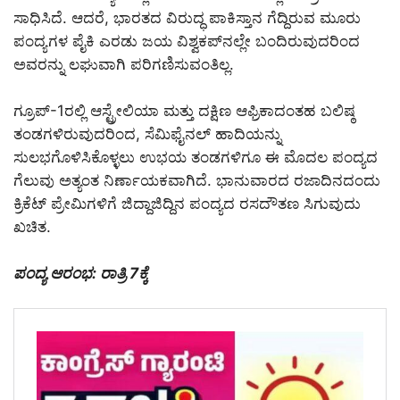
ಸಾಧಿಸಿದೆ. ಆದರೆ, ಭಾರತದ ವಿರುದ್ಧ ಪಾಕಿಸ್ತಾನ ಗೆದ್ದಿರುವ ಮೂರು
ಪಂದ್ಯಗಳ ಪೈಕಿ ಎರಡು ಜಯ ವಿಶ್ವಕಪ್‌ನಲ್ಲೇ ಬಂದಿರುವುದರಿಂದ
ಅವರನ್ನು ಲಘುವಾಗಿ ಪರಿಗಣಿಸುವಂತಿಲ್ಲ.
ಗ್ರೂಪ್-1ರಲ್ಲಿ ಆಸ್ಟ್ರೇಲಿಯಾ ಮತ್ತು ದಕ್ಷಿಣ ಆಫ್ರಿಕಾದಂತಹ ಬಲಿಷ್ಠ
ತಂಡಗಳಿರುವುದರಿಂದ, ಸೆಮಿಫೈನಲ್ ಹಾದಿಯನ್ನು
ಸುಲಭಗೊಳಿಸಿಕೊಳ್ಳಲು ಉಭಯ ತಂಡಗಳಿಗೂ ಈ ಮೊದಲ ಪಂದ್ಯದ
ಗೆಲುವು ಅತ್ಯಂತ ನಿರ್ಣಾಯಕವಾಗಿದೆ. ಭಾನುವಾರದ ರಜಾದಿನದಂದು
ಕ್ರಿಕೆಟ್ ಪ್ರೇಮಿಗಳಿಗೆ ಜಿದ್ದಾಜಿದ್ದಿನ ಪಂದ್ಯದ ರಸದೌತಣ ಸಿಗುವುದು
ಖಚಿತ.
ಪಂದ್ಯ ಆರಂಭ: ರಾತ್ರಿ 7ಕ್ಕೆ