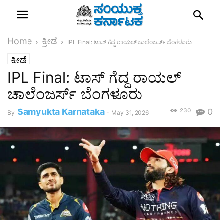
Home
ಕ್ರೀಡೆ
IPL Final: ಟಾಸ್‌ ಗೆದ್ದ ರಾಯಲ್‌ ಚಾಲೆಂಜರ್ಸ್‌ ಬೆಂಗಳೂರು
ಕ್ರೀಡೆ
IPL Final: ಟಾಸ್‌ ಗೆದ್ದ ರಾಯಲ್‌
ಚಾಲೆಂಜರ್ಸ್‌ ಬೆಂಗಳೂರು
Samyukta Karnataka
230
0
By
-
May 31, 2026