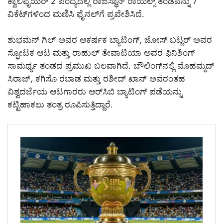
ಕ್ವಾಲಿಫೈಯರ್ 2 ಪಂದ್ಯದಲ್ಲಿ ರಾಜಸ್ಥಾನ್ ರಾಯಲ್ಸ್ ತಂಡವನ್ನು 7
ವಿಕೆಟ್‌ಗಳಿಂದ ಮಣಿಸಿ ಫೈನಲ್‌ಗೆ ಪ್ರವೇಶಿಸಿದೆ.
ಶುಭಮನ್ ಗಿಲ್ ಅವರ ಆಕರ್ಷಕ ಬ್ಯಾಟಿಂಗ್, ಜೋಸ್ ಬಟ್ಲರ್ ಅವರ
ಸ್ಫೋಟಕ ಆಟ ಮತ್ತು ರಾಹುಲ್ ತೇವಾಟಿಯಾ ಅವರ ಫಿನಿಶಿಂಗ್
ಸಾಮರ್ಥ್ಯ ತಂಡದ ಪ್ರಮುಖ ಬಲವಾಗಿದೆ. ಬೌಲಿಂಗ್‌ನಲ್ಲಿ ಮೊಹಮ್ಮದ್
ಸಿರಾಜ್, ಕಗಿಸೊ ರಬಾಡ ಮತ್ತು ರಶೀದ್ ಖಾನ್ ಅವರಂತಹ
ವಿಶ್ವದರ್ಜೆಯ ಆಟಗಾರರು ಆರ್‌ಸಿಬಿ ಬ್ಯಾಟಿಂಗ್ ಪಡೆಯನ್ನು
ಕಟ್ಟಿಹಾಕಲು ತಂತ್ರ ರೂಪಿಸುತ್ತಿದ್ದಾರೆ.