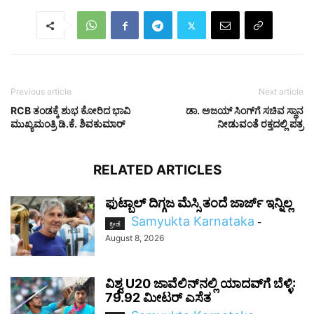
Previous article
Next article
RCB ತಂಡಕ್ಕೆ ಶುಭ ಕೋರಿದ ಭಾವಿ
ಡಾ. ಅಜಯ್ ಸಿಂಗ್‌ಗೆ ಸಚಿವ ಸ್ಥಾನ
ಮುಖ್ಯಮಂತ್ರಿ ಡಿ.ಕೆ. ಶಿವಕುಮಾರ್
ನೀಡುವಂತೆ ರಕ್ತದಲ್ಲಿ ಪತ್ರ
RELATED ARTICLES
ಫುಟ್ಬಾಲ್ ದಿಗ್ಗಜ ಮೆಸ್ಸಿ ತಂದೆ ಜಾರ್ಜ್ ಇನ್ನಿಲ್ಲ
Samyukta Karnataka
-
ಕ್ರೀಡೆ
August 8, 2026
ವಿಶ್ವ U20 ಜಾವೆಲಿನ್‌ನಲ್ಲಿ ಯಾದವ್‌ಗೆ ಬೆಳ್ಳಿ:
79.92 ಮೀಟರ್ ಎಸೆತ