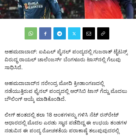
ಅಹಮದಾಬಾದ್:‌ ಐಪಿಎಲ್‌ ಪೈನಲ್‌ ಪಂದ್ಯದಲ್ಲಿ ಗುಜರಾತ್‌ ಟೈಟನ್ಸ್‌
ವಿರುದ್ಧ ರಾಯಲ್‌ ಚಾಲೆಂಜರ್ಸ್‌ ಬೆಂಗಳೂರು ಟಾಸ್‌ನಲ್ಲಿ ಗೆಲುವು
ಸಾಧಿಸಿದೆ.
ಅಹಮದಾಬಾದ್‌ನ ನರೇಂದ್ರ ಮೋದಿ ಕ್ರೀಡಾಂಗಣದಲ್ಲಿ
ನಡೆಯುತ್ತಿರುವ ಫೈನಲ್‌ ಪಂದ್ಯದಲ್ಲಿ ಆರ್‌ಸಿಬಿ ಟಾಸ್‌ ಗೆದ್ದು ಮೊದಲು
ಬೌಲಿಂಗ್‌ ಆಯ್ಕೆ ಮಾಡಿಕೊಂಡಿದೆ.
ಲೀಗ್ ಹಂತದಲ್ಲಿ ತಲಾ 18 ಅಂಕಗಳನ್ನು ಗಳಿಸಿ ನೆಟ್ ರನ್‌ರೇಟ್
ಆಧಾರದಲ್ಲಿ ಮೊದಲ ಎರಡು ಸ್ಥಾನ ಪಡೆದಿದ್ದ ಈ ಉಭಯ ತಂಡಗಳ
ನಡುವಿನ ಈ ಪಂದ್ಯ ರೋಚಕತೆಯ ಪರಾಕಾಷ್ಠೆ ತಲುಪುವುದರಲ್ಲಿ