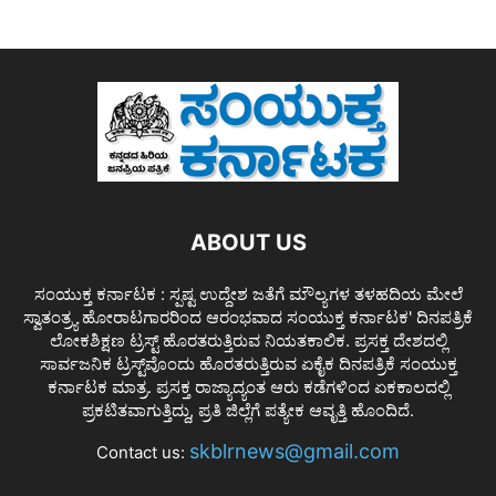
ABOUT US
ಸಂಯುಕ್ತ ಕರ್ನಾಟಕ : ಸ್ಪಷ್ಟ ಉದ್ದೇಶ ಜತೆಗೆ ಮೌಲ್ಯಗಳ ತಳಹದಿಯ ಮೇಲೆ
ಸ್ವಾತಂತ್ರ್ಯ ಹೋರಾಟಗಾರರಿಂದ ಆರಂಭವಾದ ಸಂಯುಕ್ತ ಕರ್ನಾಟಕ' ದಿನಪತ್ರಿಕೆ
ಲೋಕಶಿಕ್ಷಣ ಟ್ರಸ್ಟ್ ಹೊರತರುತ್ತಿರುವ ನಿಯತಕಾಲಿಕ. ಪ್ರಸಕ್ತ ದೇಶದಲ್ಲಿ
ಸಾರ್ವಜನಿಕ ಟ್ರಸ್ಟ್‌ವೊಂದು ಹೊರತರುತ್ತಿರುವ ಏಕೈಕ ದಿನಪತ್ರಿಕೆ ಸಂಯುಕ್ತ
ಕರ್ನಾಟಕ ಮಾತ್ರ. ಪ್ರಸಕ್ತ ರಾಜ್ಯಾದ್ಯಂತ ಆರು ಕಡೆಗಳಿಂದ ಏಕಕಾಲದಲ್ಲಿ
ಪ್ರಕಟಿತವಾಗುತ್ತಿದ್ದು, ಪ್ರತಿ ಜಿಲ್ಲೆಗೆ ಪತ್ಯೇಕ ಆವೃತ್ತಿ ಹೊಂದಿದೆ.
skblrnews@gmail.com
Contact us: