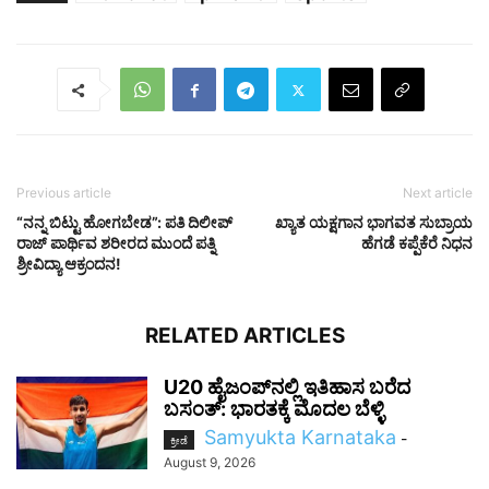
Previous article
Next article
“ನನ್ನ ಬಿಟ್ಟು ಹೋಗಬೇಡ”: ಪತಿ ದಿಲೀಪ್
ಖ್ಯಾತ ಯಕ್ಷಗಾನ ಭಾಗವತ ಸುಬ್ರಾಯ
ರಾಜ್ ಪಾರ್ಥಿವ ಶರೀರದ ಮುಂದೆ ಪತ್ನಿ
ಹೆಗಡೆ ಕಪ್ಪೆಕೆರೆ ನಿಧನ
ಶ್ರೀವಿದ್ಯಾ ಆಕ್ರಂದನ!
RELATED ARTICLES
U20 ಹೈಜಂಪ್‌ನಲ್ಲಿ ಇತಿಹಾಸ ಬರೆದ
ಬಸಂತ್: ಭಾರತಕ್ಕೆ ಮೊದಲ ಬೆಳ್ಳಿ
Samyukta Karnataka
-
ಕ್ರೀಡೆ
August 9, 2026