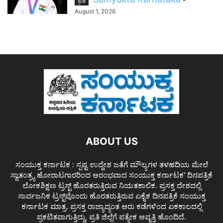
ಕ್ರೀಡೆ
August 1, 2026
ABOUT US
ಸಂಯುಕ್ತ ಕರ್ನಾಟಕ : ಸ್ಪಷ್ಟ ಉದ್ದೇಶ ಜತೆಗೆ ಮೌಲ್ಯಗಳ ತಳಹದಿಯ ಮೇಲೆ
ಸ್ವಾತಂತ್ರ್ಯ ಹೋರಾಟಗಾರರಿಂದ ಆರಂಭವಾದ ಸಂಯುಕ್ತ ಕರ್ನಾಟಕ' ದಿನಪತ್ರಿಕೆ
ಲೋಕಶಿಕ್ಷಣ ಟ್ರಸ್ಟ್ ಹೊರತರುತ್ತಿರುವ ನಿಯತಕಾಲಿಕ. ಪ್ರಸಕ್ತ ದೇಶದಲ್ಲಿ
ಸಾರ್ವಜನಿಕ ಟ್ರಸ್ಟ್‌ವೊಂದು ಹೊರತರುತ್ತಿರುವ ಏಕೈಕ ದಿನಪತ್ರಿಕೆ ಸಂಯುಕ್ತ
ಕರ್ನಾಟಕ ಮಾತ್ರ. ಪ್ರಸಕ್ತ ರಾಜ್ಯಾದ್ಯಂತ ಆರು ಕಡೆಗಳಿಂದ ಏಕಕಾಲದಲ್ಲಿ
ಪ್ರಕಟಿತವಾಗುತ್ತಿದ್ದು, ಪ್ರತಿ ಜಿಲ್ಲೆಗೆ ಪತ್ಯೇಕ ಆವೃತ್ತಿ ಹೊಂದಿದೆ.