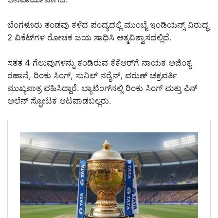
ಬೆಂಗಳೂರು ತಂಡವು ಕಳೆದ ಪಂದ್ಯದಲ್ಲಿ ಮುಂಬೈ ಇಂಡಿಯನ್ಸ್ ವಿರುದ್ಧ
2 ವಿಕೆಟ್‌ಗಳ ರೋಚಕ ಜಯ ಸಾಧಿಸಿ ಆತ್ಮವಿಶ್ವಾಸದಲ್ಲಿದೆ.
ಸತತ 4 ಗೆಲುವುಗಳನ್ನು ಕಂಡಿರುವ ಕೆಕೆಆರ್‌ಗೆ ನಾಯಕ ಅಜಿಂಕ್ಯ
ರಹಾನೆ, ರಿಂಕು ಸಿಂಗ್, ಸುನಿಲ್ ನರೈನ್, ವರುಣ್ ಚಕ್ರವರ್ತಿ
ಮುಖ್ಯಪಾತ್ರ ವಹಿಸಿದ್ದಾರೆ. ಬ್ಯಾಟಿಂಗ್‌ನಲ್ಲಿ ರಿಂಕು ಸಿಂಗ್ ಮತ್ತು ಫಿನ್
ಅಲೆನ್ ಸ್ಫೋಟಕ ಆಟವಾಡಬಲ್ಲರು.