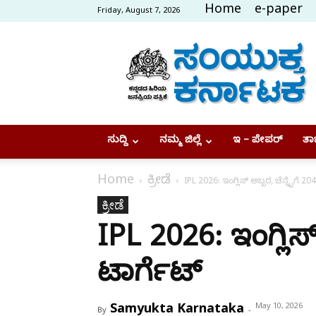
Home
e-paper
Friday, August 7, 2026
Samyukta
Karnataka
ಸುದ್ದಿ
ನಮ್ಮ ಜಿಲ್ಲೆ
ಇ – ಪೇಪರ್
ತಾಜ
Home
ಕ್ರೀಡೆ
IPL 2026: ಇಂಗ್ಲಿಸ್ ಅಬ್ಬರ, ಚೆನ್ನೈಗೆ 20
ಕ್ರೀಡೆ
IPL 2026: ಇಂಗ್ಲಿಸ್
ಟಾರ್ಗೆಟ್
Samyukta Karnataka
May 10, 2026
By
-