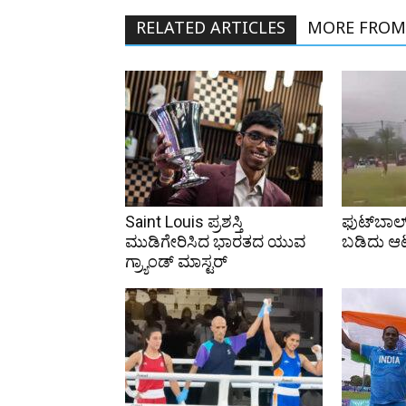
RELATED ARTICLES
MORE FROM
Saint Louis ಪ್ರಶಸ್ತಿ
ಫುಟ್‌ಬಾಲ್
ಮುಡಿಗೇರಿಸಿದ ಭಾರತದ ಯುವ
ಬಡಿದು ಆ
ಗ್ರ್ಯಾಂಡ್ ಮಾಸ್ಟರ್