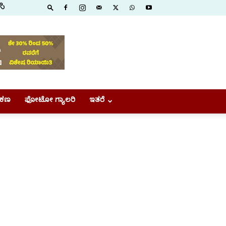
ಸಿ
ಕಣ
ಫೋಟೋ ಗ್ಯಾಲರಿ
ಇತರೆ