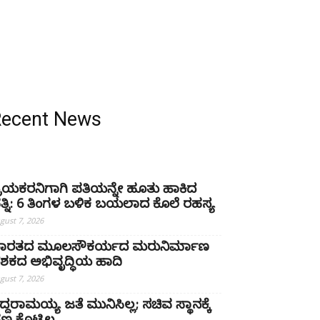
Recent News
್ರಿಯಕರನಿಗಾಗಿ ಪತಿಯನ್ನೇ ಹೂತು ಹಾಕಿದ
ತ್ನಿ: 6 ತಿಂಗಳ ಬಳಿಕ ಬಯಲಾದ ಕೊಲೆ ರಹಸ್ಯ
gust 7, 2026
ಾರತದ ಮೂಲಸೌಕರ್ಯದ ಮರುನಿರ್ಮಾಣ
ಶಕದ ಅಭಿವೃದ್ಧಿಯ ಹಾದಿ
gust 7, 2026
ಿದ್ದರಾಮಯ್ಯ ಜತೆ ಮುನಿಸಿಲ್ಲ; ಸಚಿವ ಸ್ಥಾನಕ್ಕೆ