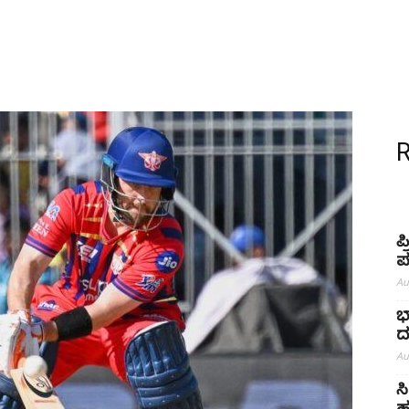
ಪ
ಪ
Au
ಭ
ದ
Au
ಸ