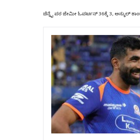
ಚೆನ್ನೈ ಪರ ಜೇಮೀ ಓವರ್ಟನ್ 36ಕ್ಕೆ 3, ಅನ್ಶುಲ್ ಕಾಂಬೋ