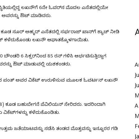
 ಸುಸ್ಥಿತಿಯಲ್ಲಿದ್ದ ಲಖನೌಗೆ 6ನೇ ಓವರ್‌ನ ಮೊದಲ ಎಸೆತದಲ್ಲಿಯೇ
 ಅವರನ್ನು ಔಟ್‌ ಮಾಡಿದರು.
A
 ನೂರ್‌ ಅಹ್ಮದ್‌ ಎಸೆತದಲ್ಲಿ ಸರ್ಫರಾಜ್‌ ಖಾನ್‌ಗೆ ಕ್ಯಾಚ್‌ ನೀಡಿ
ೆಟ್‌ ಕಳೆದುಕೊಂಡು ಲಖನೌ ಆಘಾತಕ್ಕೊಳಗಾಯಿತು.
ಬೌಂಡರಿ 6 ಸಿಕ್ಸರ್‌ನಿಂದ 85 ರನ್‌ ಗಳಿಸಿ ಆರ್ಭಟಿಸುತ್ತಿದ್ದಾಗ
ರನ್ನು ಔಟ್‌ ಮಾಡುವಲ್ಲಿ ಯಶಕಂಡರು.
A
J
ಷಭ ಪಂತ್‌ ಅವರ ವಿಕೆಟ್‌ ಉರುಳಿಸುವ ಮೂಲಕ ಓವರ್ಟನ್ ಲಖನೌ
J
M
(18) ಕೂಡ ಬಹುಬೇಗನೆ ಪೆವಿಲಿಯನ್‌ ಸೇರಿದರು. ಇದರಿಂದಾಗಿ
A
 ವಿಕೆಟ್‌ಗಳನ್ನು ಕಳೆದುಕೊಂಡಿತು.
M
F
ತ್ತಮ ಜತೆಯಾಟವನ್ನು ನಡೆಸಿ ತಂಡದ ಮೊತ್ತವನ್ನು ಇನ್ನೂರರ ಗಡಿ
J