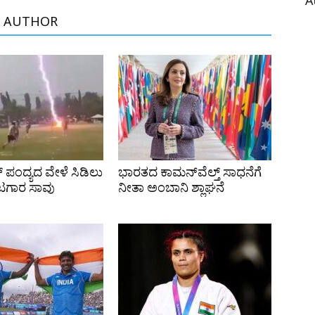
A
 AUTHOR
 ಪಂದ್ಯದ ವೇಳೆ ಸಿಡಿಲು
ಭಾರತದ ಕಾಮನ್‌ವೆಲ್ತ್ ಸಾಧನೆಗೆ
ಟಗಾರ ಸಾವು
ನೀತಾ ಅಂಬಾನಿ ಶ್ಲಾಘನೆ