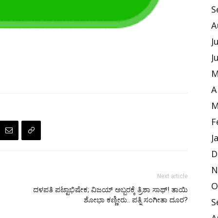
S
A
J
J
M
A
M
F
J
D
N
Next article
O
ದಳಪತಿ ಪಟ್ಟಾಭಿಷೇಕ; ವಿಜಯ್ ಅಬ್ಬರಕ್ಕೆ ತ್ರಿಶಾ ಸಾಥ್! ತಾಯಿ
ಶೋಭಾ ಕಣ್ಣೀರು.. ಪತ್ನಿ ಸಂಗೀತಾ ದೂರ?
S