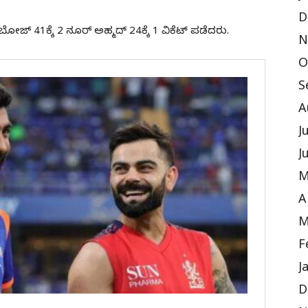
D
ಜ್ 41ಕ್ಕೆ 2 ನೂರ್‌ ಅಹ್ಮದ್‌ 24ಕ್ಕೆ 1 ವಿಕೆಟ್‌ ಪಡೆದರು.
N
O
S
A
J
J
M
A
M
F
J
D