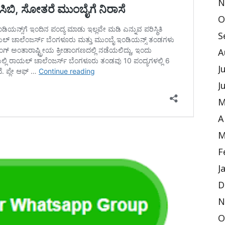
N
O
S
A
J
J
M
A
M
F
J
D
N
O