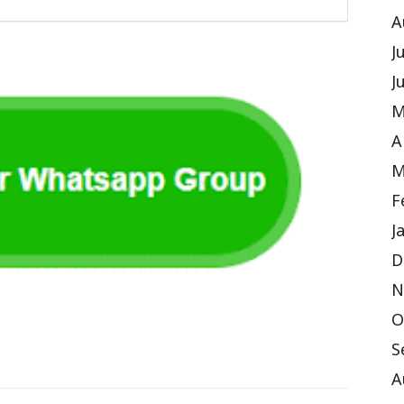
A
J
J
M
A
M
F
J
D
N
O
S
A