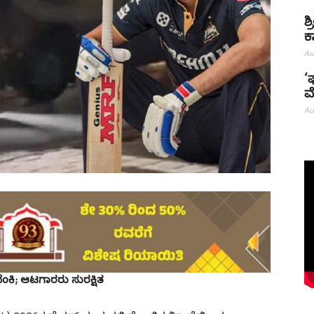
ಶ
ಕ
Au
‘
ಮ
Au
ೆಂಕಿ; ಆಟಗಾರರು ಸುರಕ್ಷಿತ