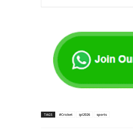
TAGS
#Cricket
ipl2026
sports