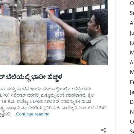
O
S
A
J
J
M
A
M
F
J
D
N
O
S