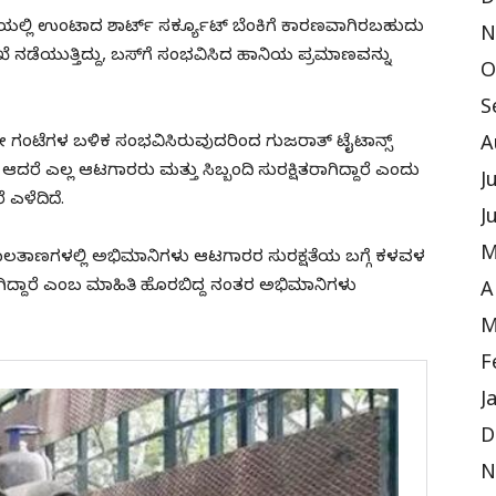
D
್ಥೆಯಲ್ಲಿ ಉಂಟಾದ ಶಾರ್ಟ್ ಸರ್ಕ್ಯೂಟ್ ಬೆಂಕಿಗೆ ಕಾರಣವಾಗಿರಬಹುದು
N
ಖೆ ನಡೆಯುತ್ತಿದ್ದು, ಬಸ್‌ಗೆ ಸಂಭವಿಸಿದ ಹಾನಿಯ ಪ್ರಮಾಣವನ್ನು
O
S
ಗಂಟೆಗಳ ಬಳಿಕ ಸಂಭವಿಸಿರುವುದರಿಂದ ಗುಜರಾತ್ ಟೈಟಾನ್ಸ್
A
ರೆ ಎಲ್ಲ ಆಟಗಾರರು ಮತ್ತು ಸಿಬ್ಬಂದಿ ಸುರಕ್ಷಿತರಾಗಿದ್ದಾರೆ ಎಂದು
J
ೆ ಎಳೆದಿದೆ.
J
M
ಜಾಲತಾಣಗಳಲ್ಲಿ ಅಭಿಮಾನಿಗಳು ಆಟಗಾರರ ಸುರಕ್ಷತೆಯ ಬಗ್ಗೆ ಕಳವಳ
ರಾಗಿದ್ದಾರೆ ಎಂಬ ಮಾಹಿತಿ ಹೊರಬಿದ್ದ ನಂತರ ಅಭಿಮಾನಿಗಳು
A
M
F
J
D
N