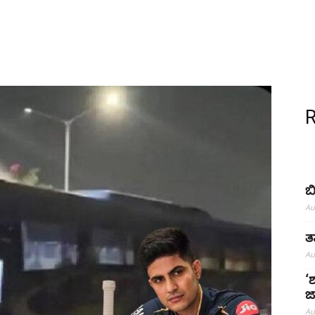
ಬ
Au
ತ
Au
‘
ಜ
Au