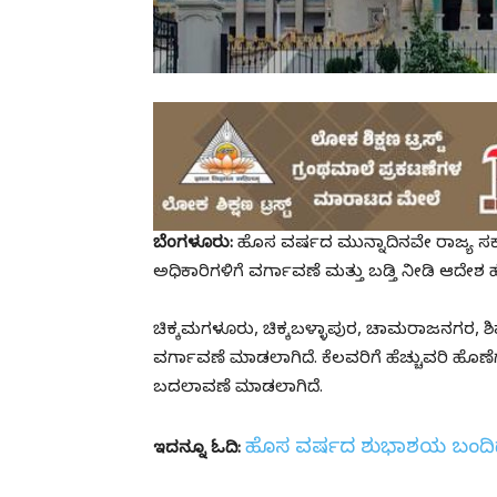
ಬೆಂಗಳೂರು:
ಹೊಸ ವರ್ಷದ ಮುನ್ನಾದಿನವೇ ರಾಜ್ಯ ಸರ್
ಅಧಿಕಾರಿಗಳಿಗೆ ವರ್ಗಾವಣೆ ಮತ್ತು ಬಡ್ತಿ ನೀಡಿ ಆದೇಶ 
ಚಿಕ್ಕಮಗಳೂರು, ಚಿಕ್ಕಬಳ್ಳಾಪುರ, ಚಾಮರಾಜನಗರ, ಶಿವಮೊಗ
ವರ್ಗಾವಣೆ ಮಾಡಲಾಗಿದೆ. ಕೆಲವರಿಗೆ ಹೆಚ್ಚುವರಿ ಹೊಣೆಗಾ
ಬದಲಾವಣೆ ಮಾಡಲಾಗಿದೆ.
ಹೊಸ ವರ್ಷದ ಶುಭಾಶಯ ಬಂದಿದ್ರೆ ಹ
ಇದನ್ನೂ ಓದಿ: