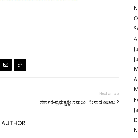
N
O
S
A
J
J
M
A
M
Next article
F
ಸರ್ಕಾರ-ಪ್ರಭುತ್ವಕ್ಕೇ ಸವಾಲು.. ಸೀನಾದ ಅಣಕು!?
J
D
 AUTHOR
N