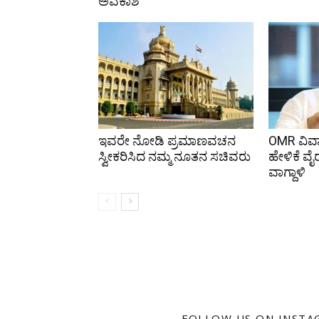
ಅವಕಾಶ
ಇವರೇ ನೋಡಿ ಪ್ರಮಾಣವಚನ
OMR ವಿವಾ
ಸ್ವೀಕರಿಸಿದ ನಮ್ಮ ನೂತನ ಸಚಿವರು
ಹೇಳಿಕೆ ವೈರ
ವಾಗ್ದಾಳಿ
FOLLOW US ON INST