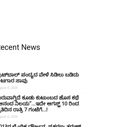
Recent News
ುಟ್‌ಬಾಲ್ ಪಂದ್ಯದ ವೇಳೆ ಸಿಡಿಲು ಬಡಿದು
ಟಗಾರ ಸಾವು
gust 6, 2026
ುರುವಾಗ್ತಿದೆ ಕೂಡು ಕುಟುಂಬದ ಹೊಸ ಕಥೆ
ಆನಂದ ನಿಲಯ”…ಇದೇ ಆಗಸ್ಟ್ 10 ರಿಂದ
ರತಿದಿನ ರಾತ್ರಿ 7 ಗಂಟೆಗೆ…!
gust 6, 2026