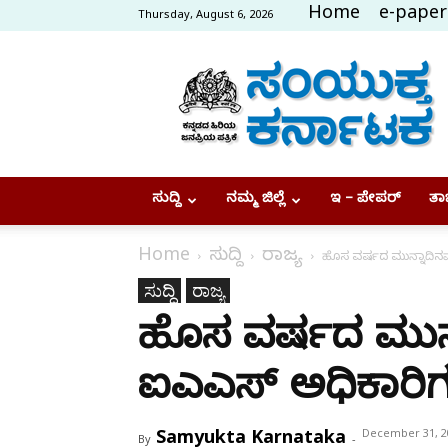
Home
e-paper
Thursday, August 6, 2026
Samyukta
Karnataka
ಸುದ್ದಿ
ನಮ್ಮ ಜಿಲ್ಲೆ
ಇ – ಪೇಪರ್
ತಾಜ
Home
ಸುದ್ದಿ
ರಾಜ್ಯ
ಹೊಸ ವರ್ಷದ ಮುನ್ನಾದಿನವೇ
ಸುದ್ದಿ
ರಾಜ್ಯ
ಹೊಸ ವರ್ಷದ ಮುನ
ಐಎಎಸ್‌ ಅಧಿಕಾರಿಗಳಿ
Samyukta Karnataka
December 31, 2
By
-