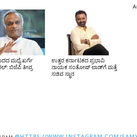
A
ದದ ಮಧ್ಯೆ ಖರ್ಗೆ
ಉತ್ತರ ಕರ್ನಾಟಕದ ಪ್ರಭಾವಿ
ಲ್: ಬಿಜೆಪಿ ತೀವ್ರ
ನಾಯಕ ಸಂತೋಷ್‌ ಲಾಡ್‌ಗೆ ಮತ್ತೆ
ಸಚಿವ ಸ್ಥಾನ
@HTTPS://WWW.INSTAGRAM.COM/SAM
AGRAM