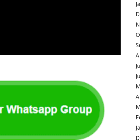
J
D
N
O
S
A
J
J
M
A
M
F
J
D