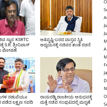
O
S
A
J
J
ಸಚಿವ ಸ್ಥಾನ: KSRTC
ಅತಿವೃಷ್ಟಿ-ಬರದ ವಾಸ್ತವ ಸ್ಥಿತಿ
M
ನಕ್ಕೆ S.R. ಶ್ರೀನಿವಾಸ್
ಅಧ್ಯಯನಕ್ಕೆ ಸಚಿವರ ತಂಡ ರಚನೆ
A
ೆ ಘೋಷಣೆ
M
F
J
D
N
O
ಳುಗಳ ನಡುವೆಯೂ
ರಾಯರಡ್ಡಿ ರಾಜಕೀಯ ಅನುಭವಕ್ಕೆ
ನ ಪಡೆದ ಲಕ್ಷ್ಮಣ ಸವದಿ
ಮತ್ತೆ ಸಚಿವ ಸಂಪುಟದಲ್ಲಿ ಮನ್ನಣೆ
S