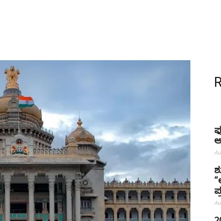
ಫ
ಆ
Au
ಶ
“
ಪ್
Au