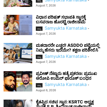
-
ರಾಜ್ಯ
August 7, 2026
ವಿಧಾನ ಪರಿಷತ್ ಸಭಾಪತಿ ಸ್ಥಾನಕ್ಕೆ
ಬಸವರಾಜ ಹೊರಟ್ಟಿ ರಾಜೀನಾಮೆ
Samyukta Karnataka
-
ರಾಜ್ಯ
August 7, 2026
ಮತದಾರರೇ ಎಚ್ಚರ! ASDDO ಪಟ್ಟಿಯಲ್ಲಿ
ನಿಮ್ಮ ಹೆಸರು ಇದೆಯೇ? ತಕ್ಷಣ ಪರಿಶೀಲಿಸಿ
Samyukta Karnataka
-
ರಾಜ್ಯ
August 7, 2026
ಪ್ರವೀಣ್ ನೆಟ್ಟಾರು ಹತ್ಯೆ ಪ್ರಕರಣ: ಪ್ರಮುಖ
ಆರೋಪಿ ಉಮರ್ ಫಾರೂಕ್ ಬಂಧನ
Samyukta Karnataka
-
ರಾಜ್ಯ
August 6, 2026
ಕೈತಪ್ಪಿದ ಸಚಿವ ಸ್ಥಾನ: KSRTC ಅಧ್ಯಕ್ಷ
ಸ್ಥಾನಕ್ಕೆ S.R. ಶ್ರೀನಿವಾಸ್ ರಾಜೀನಾಮೆ