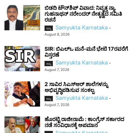
ಬಿಡದಿ ಟೌನ್‌ಶಿಪ್ ವಿವಾದ: ನಿವೃತ್ತ ನ್ಯಾ.
ಗುಹನಾಥನ್ ನರೇಂದರ್ ನೇತೃತ್ವದ ಸಮಿತಿ
ರಚನೆ
Samyukta Karnataka
-
ರಾಜ್ಯ
August 8, 2026
SIR: ಬಿಎಲ್ಒ ಮನೆ-ಮನೆ ಭೇಟಿ 17ರವರೆಗೆ
ವಿಸ್ತರಣೆ
Samyukta Karnataka
-
ರಾಜ್ಯ
August 7, 2026
2 ಸಾವಿರ ಸಿಎಸ್‌ಆರ್ ಶಾಲೆಗಳನ್ನು
ಅಭಿವೃದ್ಧಿಪಡಿಸುವ ಸಂಕಲ್ಪ
Samyukta Karnataka
-
ರಾಜ್ಯ
August 7, 2026
ಹೊರಟ್ಟಿ ರಾಜೀನಾಮೆ : ಕಾಂಗ್ರೆಸ್ ಸರ್ಕಾರದ
ನಡೆ ಸಂವಿಧಾನಕ್ಕೆ ಅಪಮಾನ
Samyukta Karnataka