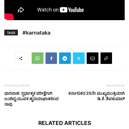
#karnataka
TAGS
Previous article
Next article
ಧಾರವಾಡ: ಸ್ಪರ್ಧಾತ್ಮಕ ಪರೀಕ್ಷೆಗಾಗಿ
ಕರ್ನಾಟಕದ 25ನೇ ಮುಖ್ಯಮಂತ್ರಿಯಾಗಿ
ಬಂದಿದ್ದ ಯುವಕ ಹೃದಯಾಘಾತದಿಂದ
ಡಿ.ಕೆ. ಶಿವಕುಮಾರ್‌
ಸಾವು
RELATED ARTICLES