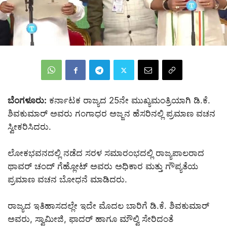
ಬೆಂಗಳೂರು:
ಕರ್ನಾಟಕ ರಾಜ್ಯದ 25ನೇ ಮುಖ್ಯಮಂತ್ರಿಯಾಗಿ ಡಿ.ಕೆ.
ಶಿವಕುಮಾರ್‌ ಅವರು ಗಂಗಾಧರ ಅಜ್ಜನ ಹೆಸರಿನಲ್ಲಿ ಪ್ರಮಾಣ ವಚನ
ಸ್ವೀಕರಿಸಿದರು.
ಲೋಕಭವನದಲ್ಲಿ ನಡೆದ ಸರಳ ಸಮಾರಂಭದಲ್ಲಿ ರಾಜ್ಯಪಾಲರಾದ
ಥಾವರ್ ಚಂದ್ ಗೆಹ್ಲೋಟ್ ಅವರು ಅಧಿಕಾರ ಮತ್ತು ಗೌಪ್ಯತೆಯ
ಪ್ರಮಾಣ ವಚನ ಬೋಧನೆ ಮಾಡಿದರು.
ರಾಜ್ಯದ ಇತಿಹಾಸದಲ್ಲೇ ಇದೇ ಮೊದಲ ಬಾರಿಗೆ ಡಿ.ಕೆ. ಶಿವಕುಮಾರ್
ಅವರು, ಸ್ವಾಮೀಜಿ, ಫಾದರ್ ಹಾಗೂ ಮೌಲ್ವಿ ಸೇರಿದಂತೆ