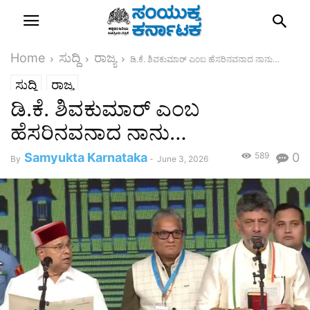
Home
ಸುದ್ದಿ
ರಾಜ್ಯ
ಡಿ.ಕೆ. ಶಿವಕುಮಾರ್‌ ಎಂಬ ಹೆಸರಿನವನಾದ ನಾನು…
ಸುದ್ದಿ
ರಾಜ್ಯ
ಡಿ.ಕೆ. ಶಿವಕುಮಾರ್‌ ಎಂಬ
ಹೆಸರಿನವನಾದ ನಾನು…
Samyukta Karnataka
589
0
By
-
June 3, 2026