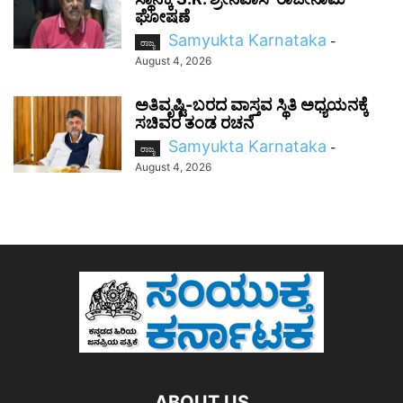
ಘೋಷಣೆ
Samyukta Karnataka
-
ರಾಜ್ಯ
August 4, 2026
ಅತಿವೃಷ್ಟಿ-ಬರದ ವಾಸ್ತವ ಸ್ಥಿತಿ ಅಧ್ಯಯನಕ್ಕೆ
ಸಚಿವರ ತಂಡ ರಚನೆ
Samyukta Karnataka
-
ರಾಜ್ಯ
August 4, 2026
ABOUT US