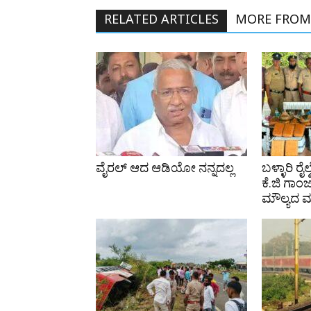
RELATED ARTICLES
MORE FROM
ವೈರಲ್ ಆದ ಆಡಿಯೋ ನನ್ನದಲ್ಲ
ಬಳ್ಳಾರಿ ರೈಲ
ಕೆ.ಜಿ ಗಾಂ
ಮೌಲ್ಯದ ಮಾ