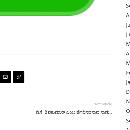
S
A
J
J
M
A
M
F
J
D
N
Next article
O
ಡಿ.ಕೆ. ಶಿವಕುಮಾರ್‌ ಎಂಬ ಹೆಸರಿನವನಾದ ನಾನು…
S