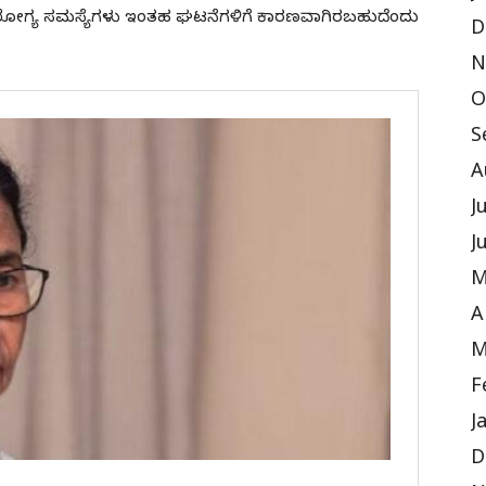
ರೋಗ್ಯ ಸಮಸ್ಯೆಗಳು ಇಂತಹ ಘಟನೆಗಳಿಗೆ ಕಾರಣವಾಗಿರಬಹುದೆಂದು
D
N
O
S
A
J
J
M
A
M
F
J
D