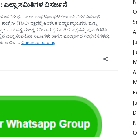
N
O
S
A
J
J
M
A
M
F
J
D
N
O