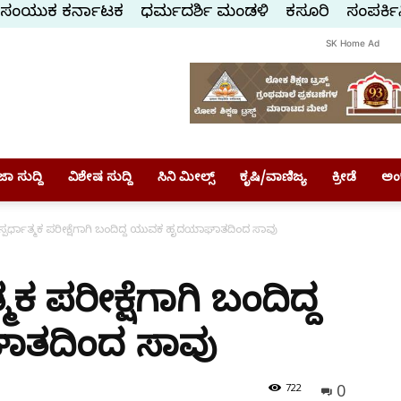
ಸಂಯುಕ್ತ ಕರ್ನಾಟಕ
ಧರ್ಮದರ್ಶಿ ಮಂಡಳಿ
ಕಸ್ತೂರಿ
ಸಂಪರ್ಕಿ
SK Home Ad
ಾ ಸುದ್ದಿ
ವಿಶೇಷ ಸುದ್ದಿ
ಸಿನಿ ಮೀಲ್ಸ್
ಕೃಷಿ/ವಾಣಿಜ್ಯ
ಕ್ರೀಡೆ
ಅಂ
್ಪರ್ಧಾತ್ಮಕ ಪರೀಕ್ಷೆಗಾಗಿ ಬಂದಿದ್ದ ಯುವಕ ಹೃದಯಾಘಾತದಿಂದ ಸಾವು
ಕ ಪರೀಕ್ಷೆಗಾಗಿ ಬಂದಿದ್ದ
ತದಿಂದ ಸಾವು
0
722