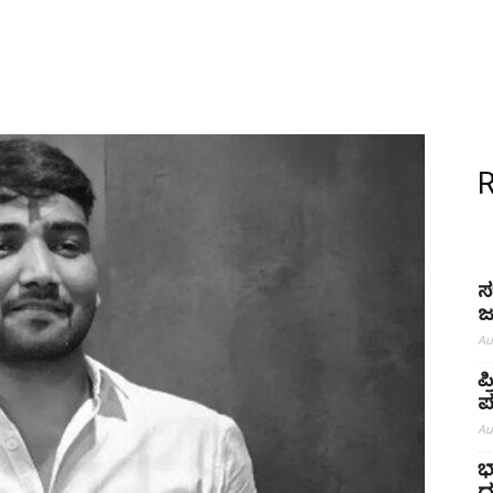
ಸ
ಜ
Au
ಪ
ಪ
Au
ಭ