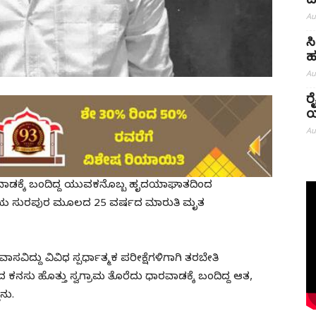
ದ
Au
ಸ
ಹ
Au
ರ
ಯ
Au
ಾರವಾಡಕ್ಕೆ ಬಂದಿದ್ದ ಯುವಕನೊಬ್ಬ ಹೃದಯಾಘಾತದಿಂದ
ಿಲ್ಲೆಯ ಸುರಪುರ ಮೂಲದ 25 ವರ್ಷದ ಮಾರುತಿ ಮೃತ
ದ್ದು ವಿವಿಧ ಸ್ಪರ್ಧಾತ್ಮಕ ಪರೀಕ್ಷೆಗಳಿಗಾಗಿ ತರಬೇತಿ
ದ ಕನಸು ಹೊತ್ತು ಸ್ವಗ್ರಾಮ ತೊರೆದು ಧಾರವಾಡಕ್ಕೆ ಬಂದಿದ್ದ ಆತ,
ನು.