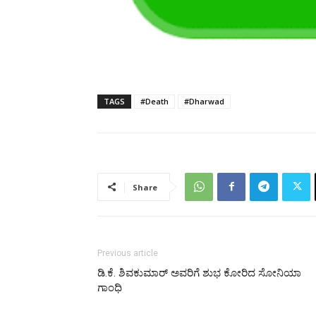
TAGS
#Death
#Dharwad
Share
Previous article
ಡಿ.ಕೆ. ಶಿವಕುಮಾರ್‌ ಅವರಿಗೆ ಶುಭ ಕೋರಿದ ಸೋನಿಯಾ
ಗಾಂಧಿ