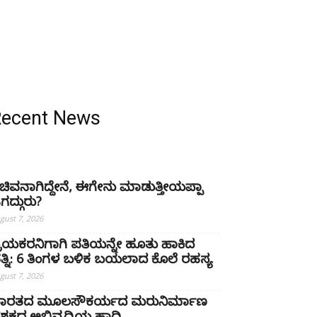
Recent News
ಚಿವನಾಗಿದ್ದೇನೆ, ಈಗೇನು ಮಾಡುತ್ತೀಯಪ್ಪಾ
ಗದ್ಗುರು?
gust 7, 2026
್ರಿಯಕರನಿಗಾಗಿ ಪತಿಯನ್ನೇ ಹೂತು ಹಾಕಿದ
ತ್ನಿ: 6 ತಿಂಗಳ ಬಳಿಕ ಬಯಲಾದ ಕೊಲೆ ರಹಸ್ಯ
gust 7, 2026
ಾರತದ ಮೂಲಸೌಕರ್ಯದ ಮರುನಿರ್ಮಾಣ