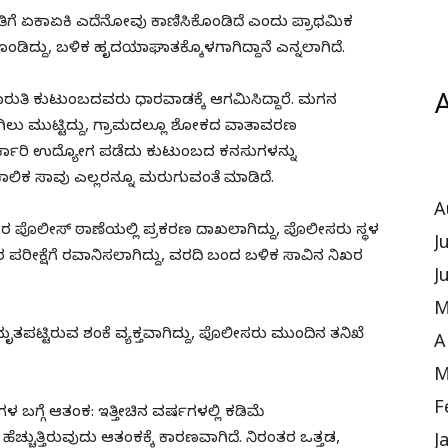
ುತಿಗೆ ಏಕಾಏಕಿ ಎದೆನೋವು ಕಾಣಿಸಿಕೊಂಡಿದೆ ಎಂದು ಪ್ರಾಥಮಿಕ
ಥಗೊಂಡಿದ್ದು, ಬಳಿಕ ಹೃದಯಾಘಾತಕ್ಕೊಳಗಾಗಿದ್ದಾನೆ ಎನ್ನಲಾಗಿದೆ.
A
 ಮಾರುತಿ ಕುಟುಂಬದವರು ಧಾರವಾಡಕ್ಕೆ ಆಗಮಿಸಿದ್ದಾರೆ. ಮಗನ
ಲು ಮುಟ್ಟಿದ್ದು, ಗ್ರಾಮದಲ್ಲೂ ಶೋಕದ ವಾತಾವರಣ
 ಸರ್ಕಾರಿ ಉದ್ಯೋಗ ಪಡೆದು ಕುಟುಂಬದ ಕನಸುಗಳನ್ನು
ಕ ಸಾವು ಎಲ್ಲರನ್ನೂ ಮರುಗುವಂತೆ ಮಾಡಿದೆ.
A
ೊಲೀಸ್ ಠಾಣೆಯಲ್ಲಿ ಪ್ರಕರಣ ದಾಖಲಾಗಿದ್ದು, ಪೊಲೀಸರು ಸ್ಥಳ
J
 ಪರೀಕ್ಷೆಗೆ ರವಾನಿಸಲಾಗಿದ್ದು, ವರದಿ ಬಂದ ಬಳಿಕ ಸಾವಿನ ನಿಖರ
J
M
ಟ್ಟಿರುವ ಶಂಕೆ ವ್ಯಕ್ತವಾಗಿದ್ದು, ಪೊಲೀಸರು ಮುಂದಿನ ತನಿಖೆ
A
M
F
 ಬಗ್ಗೆ ಆತಂಕ: ಇತ್ತೀಚಿನ ವರ್ಷಗಳಲ್ಲಿ ಕಡಿಮೆ
ುತ್ತಿರುವುದು ಆತಂಕಕ್ಕೆ ಕಾರಣವಾಗಿದೆ. ನಿರಂತರ ಒತ್ತಡ,
J