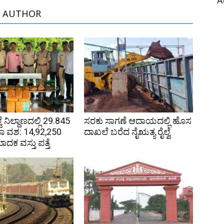
A
 AUTHOR
್ವೆ ನಿಲ್ದಾಣದಲ್ಲಿ 29.845
ಸರಕು ಸಾಗಣೆ ಆದಾಯದಲ್ಲಿ ಹೊಸ
ಜಾ ವಶ: ₹14,92,250
ದಾಖಲೆ ಬರೆದ ನೈಋತ್ಯ ರೈಲ್ವೆ
ದಕ ವಸ್ತು ಪತ್ತೆ