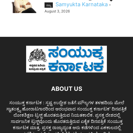
Samyukta Karnataka
-
ರಾಜ್ಯ
August 3, 2026
ABOUT US
ಸಂಯುಕ್ತ ಕರ್ನಾಟಕ : ಸ್ಪಷ್ಟ ಉದ್ದೇಶ ಜತೆಗೆ ಮೌಲ್ಯಗಳ ತಳಹದಿಯ ಮೇಲೆ
ಸ್ವಾತಂತ್ರ್ಯ ಹೋರಾಟಗಾರರಿಂದ ಆರಂಭವಾದ ಸಂಯುಕ್ತ ಕರ್ನಾಟಕ' ದಿನಪತ್ರಿಕೆ
ಲೋಕಶಿಕ್ಷಣ ಟ್ರಸ್ಟ್ ಹೊರತರುತ್ತಿರುವ ನಿಯತಕಾಲಿಕ. ಪ್ರಸಕ್ತ ದೇಶದಲ್ಲಿ
ಸಾರ್ವಜನಿಕ ಟ್ರಸ್ಟ್‌ವೊಂದು ಹೊರತರುತ್ತಿರುವ ಏಕೈಕ ದಿನಪತ್ರಿಕೆ ಸಂಯುಕ್ತ
ಕರ್ನಾಟಕ ಮಾತ್ರ. ಪ್ರಸಕ್ತ ರಾಜ್ಯಾದ್ಯಂತ ಆರು ಕಡೆಗಳಿಂದ ಏಕಕಾಲದಲ್ಲಿ