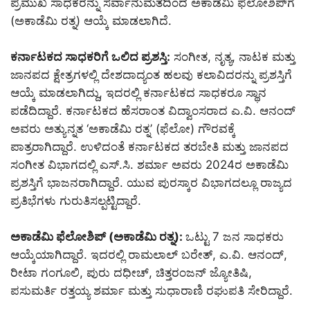
ಪ್ರಮುಖ ಸಾಧಕರನ್ನು ಸರ್ವಾನುಮತದಿಂದ ಅಕಾಡೆಮಿ ಫೆಲೋಶಿಪ್‌ಗೆ
(ಅಕಾಡೆಮಿ ರತ್ನ) ಆಯ್ಕೆ ಮಾಡಲಾಗಿದೆ.
ಕರ್ನಾಟಕದ ಸಾಧಕರಿಗೆ ಒಲಿದ ಪ್ರಶಸ್ತಿ:
ಸಂಗೀತ, ನೃತ್ಯ, ನಾಟಕ ಮತ್ತು
ಜಾನಪದ ಕ್ಷೇತ್ರಗಳಲ್ಲಿ ದೇಶದಾದ್ಯಂತ ಹಲವು ಕಲಾವಿದರನ್ನು ಪ್ರಶಸ್ತಿಗೆ
ಆಯ್ಕೆ ಮಾಡಲಾಗಿದ್ದು, ಇದರಲ್ಲಿ ಕರ್ನಾಟಕದ ಸಾಧಕರೂ ಸ್ಥಾನ
ಪಡೆದಿದ್ದಾರೆ. ಕರ್ನಾಟಕದ ಹೆಸರಾಂತ ವಿದ್ವಾಂಸರಾದ ಎ.ವಿ. ಆನಂದ್
ಅವರು ಅತ್ಯುನ್ನತ ‘ಅಕಾಡೆಮಿ ರತ್ನ’ (ಫೆಲೋ) ಗೌರವಕ್ಕೆ
ಪಾತ್ರರಾಗಿದ್ದಾರೆ. ಉಳಿದಂತೆ ಕರ್ನಾಟಕದ ತರಬೇತಿ ಮತ್ತು ಜಾನಪದ
ಸಂಗೀತ ವಿಭಾಗದಲ್ಲಿ ಎಸ್‌.ಸಿ. ಶರ್ಮಾ ಅವರು 2024ರ ಅಕಾಡೆಮಿ
ಪ್ರಶಸ್ತಿಗೆ ಭಾಜನರಾಗಿದ್ದಾರೆ. ಯುವ ಪುರಸ್ಕಾರ ವಿಭಾಗದಲ್ಲೂ ರಾಜ್ಯದ
ಪ್ರತಿಭೆಗಳು ಗುರುತಿಸಲ್ಪಟ್ಟಿದ್ದಾರೆ.
ಅಕಾಡೆಮಿ ಫೆಲೋಶಿಪ್ (ಅಕಾಡೆಮಿ ರತ್ನ):
ಒಟ್ಟು 7 ಜನ ಸಾಧಕರು
ಆಯ್ಕೆಯಾಗಿದ್ದಾರೆ. ಇದರಲ್ಲಿ ರಾಮಲಾಲ್ ಬರೇತ್, ಎ.ವಿ. ಆನಂದ್,
ರೀಟಾ ಗಂಗೂಲಿ, ಪುರು ದಧೀಚ್, ಚಿತ್ತರಂಜನ್ ಜ್ಯೋತಿಷಿ,
ಪಸುಮರ್ತಿ ರತ್ತಯ್ಯ ಶರ್ಮಾ ಮತ್ತು ಸುಧಾರಾಣಿ ರಘುಪತಿ ಸೇರಿದ್ದಾರೆ.