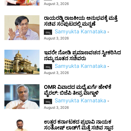
August 3, 2026
ರಾಯರಡ್ಡಿ ರಾಜಕೀಯ ಅನುಭವಕ್ಕೆ ಮತ್ತೆ
ಸಚಿವ ಸಂಪುಟದಲ್ಲಿ ಮನ್ನಣೆ
Samyukta Karnataka
-
ರಾಜ್ಯ
August 3, 2026
ಇವರೇ ನೋಡಿ ಪ್ರಮಾಣವಚನ ಸ್ವೀಕರಿಸಿದ
ನಮ್ಮ ನೂತನ ಸಚಿವರು
Samyukta Karnataka
-
ರಾಜ್ಯ
August 3, 2026
OMR ವಿವಾದದ ಮಧ್ಯೆ ಖರ್ಗೆ ಹೇಳಿಕೆ
ವೈರಲ್: ಬಿಜೆಪಿ ತೀವ್ರ ವಾಗ್ದಾಳಿ
Samyukta Karnataka
-
ರಾಜ್ಯ
August 3, 2026
ಉತ್ತರ ಕರ್ನಾಟಕದ ಪ್ರಭಾವಿ ನಾಯಕ
ಸಂತೋಷ್‌ ಲಾಡ್‌ಗೆ ಮತ್ತೆ ಸಚಿವ ಸ್ಥಾನ