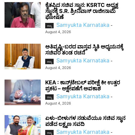
ಕೈತಪ್ಪಿದ ಸಚಿವ ಸ್ಥಾನ: KSRTC ಅಧ್ಯಕ್ಷ
ಸ್ಥಾನಕ್ಕೆ S.R. ಶ್ರೀನಿವಾಸ್ ರಾಜೀನಾಮೆ
ಘೋಷಣೆ
Samyukta Karnataka
-
ರಾಜ್ಯ
August 4, 2026
ಅತಿವೃಷ್ಟಿ-ಬರದ ವಾಸ್ತವ ಸ್ಥಿತಿ ಅಧ್ಯಯನಕ್ಕೆ
ಸಚಿವರ ತಂಡ ರಚನೆ
Samyukta Karnataka
-
ರಾಜ್ಯ
August 4, 2026
KEA : ಕಾನ್ಸ್‌ಟೇಬಲ್ ಪರೀಕ್ಷೆ ಕೀ ಉತ್ತರ
ಪ್ರಕಟ – ಆಕ್ಷೇಪಣೆಗೆ ಅವಕಾಶ
Samyukta Karnataka
-
ರಾಜ್ಯ
August 4, 2026
ಏಳು-ಬೀಳುಗಳ ನಡುವೆಯೂ ಸಚಿವ ಸ್ಥಾನ
ಪಡೆದ ಲಕ್ಷ್ಮಣ ಸವದಿ
Samyukta Karnataka
-
ರಾಜ್ಯ