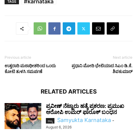
#karnataka
TAGS
Previous article
Next article
ಉತ್ತರಾದಿ ಮಠಾಧೀಶರಿಂದ ಒಂದು
ಪ್ರಧಾನಿ ಮೋದಿ ಭೇಟಿಯಾದ ಸಿಎಂ ಡಿ.ಕೆ.
ಕೋಟಿ ತುಳಸಿ ಸಮರ್ಪಣೆ
ಶಿವಕುಮಾರ್
RELATED ARTICLES
ಪ್ರವೀಣ್ ನೆಟ್ಟಾರು ಹತ್ಯೆ ಪ್ರಕರಣ: ಪ್ರಮುಖ
ಆರೋಪಿ ಉಮರ್ ಫಾರೂಕ್ ಬಂಧನ
Samyukta Karnataka
-
ರಾಜ್ಯ
August 6, 2026