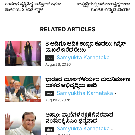
ಸಂಚಲನ ಸೃಷ್ಟಿಸಿದ್ದ ‘ಕಾಕ್ರೋಚ್ ಜನತಾ
ಹುಬ್ಬಳ್ಳಿಯಲ್ಲಿ ಆಟವಾಡುತ್ತಿದ್ದ ಬಾಲಕ
ಪಾರ್ಟಿ’ಯ X ಖಾತೆ ಬ್ಲಾಕ್
ಗುಂಡಿಗೆ ಬಿದ್ದು ದುರ್ಮರಣ
RELATED ARTICLES
8 ಅಡಿಗೂ ಅಧಿಕ ಉದ್ದದ ಕೂದಲು: ಗಿನ್ನೆಸ್
ದಾಖಲೆ ಬರೆದ ರೇಣು
Samyukta Karnataka
-
ದೇಶ
August 8, 2026
ಭಾರತದ ಮೂಲಸೌಕರ್ಯದ ಮರುನಿರ್ಮಾಣ
ದಶಕದ ಅಭಿವೃದ್ಧಿಯ ಹಾದಿ
Samyuktha Karnataka
-
ದೇಶ
August 7, 2026
ಅಸ್ಸಾಂ: ಪ್ರಾಣಿಗಳ ರಕ್ಷಣೆಗೆ ನೆರವಾದ
ವಂತಾರಕ್ಕೆ ಸಿಎಂ ಧನ್ಯವಾದ
Samyukta Karnataka
-
ದೇಶ