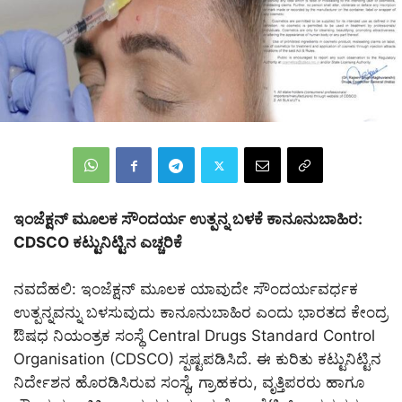
ಇಂಜೆಕ್ಷನ್ ಮೂಲಕ ಸೌಂದರ್ಯ ಉತ್ಪನ್ನ ಬಳಕೆ ಕಾನೂನುಬಾಹಿರ:
CDSCO ಕಟ್ಟುನಿಟ್ಟಿನ ಎಚ್ಚರಿಕೆ
ನವದೆಹಲಿ: ಇಂಜೆಕ್ಷನ್ ಮೂಲಕ ಯಾವುದೇ ಸೌಂದರ್ಯವರ್ಧಕ
ಉತ್ಪನ್ನವನ್ನು ಬಳಸುವುದು ಕಾನೂನುಬಾಹಿರ ಎಂದು ಭಾರತದ ಕೇಂದ್ರ
ಔಷಧ ನಿಯಂತ್ರಕ ಸಂಸ್ಥೆ Central Drugs Standard Control
Organisation (CDSCO) ಸ್ಪಷ್ಟಪಡಿಸಿದೆ. ಈ ಕುರಿತು ಕಟ್ಟುನಿಟ್ಟಿನ
ನಿರ್ದೇಶನ ಹೊರಡಿಸಿರುವ ಸಂಸ್ಥೆ, ಗ್ರಾಹಕರು, ವೃತ್ತಿಪರರು ಹಾಗೂ