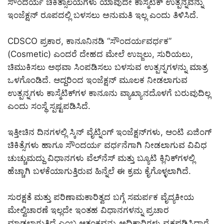
ಸೌಂದರ್ಯ ಚಿಕಿತ್ಸಾಲಯಗಳು ಯಾವುದೇ ಕಾಸ್ಮೆಟಿಕ್ ಉತ್ಪನ್ನವನ್ನು
ಇಂಜೆಕ್ಷನ್ ರೂಪದಲ್ಲಿ ಬಳಸಲು ಅನುಮತಿ ಇಲ್ಲ ಎಂದು ತಿಳಿಸಿದೆ.
CDSCO ಪ್ರಕಾರ, ಕಾನೂನಿನಡಿ “ಸೌಂದರ್ಯವರ್ಧಕ”
(Cosmetic) ಎಂದರೆ ದೇಹದ ಮೇಲೆ ಉಜ್ಜಲು, ಸುರಿಯಲು,
ಚಿಮುಕಿಸಲು ಅಥವಾ ಸಿಂಪಡಿಸಲು ಬಳಸುವ ಉತ್ಪನ್ನಗಳನ್ನು ಮಾತ್ರ
ಒಳಗೊಂಡಿದೆ. ಆದ್ದರಿಂದ ಇಂಜೆಕ್ಷನ್ ಮೂಲಕ ನೀಡಲಾಗುವ
ಉತ್ಪನ್ನಗಳು ಕಾಸ್ಮೆಟಿಕ್‌ಗಳ ಕಾನೂನು ವ್ಯಾಖ್ಯಾನದೊಳಗೆ ಬರುವುದಿಲ್ಲ
ಎಂದು ಸಂಸ್ಥೆ ಸ್ಪಷ್ಟಪಡಿಸಿದೆ.
ಇತ್ತೀಚಿನ ದಿನಗಳಲ್ಲಿ ಸ್ಕಿನ್ ವೈಟ್ನಿಂಗ್ ಇಂಜೆಕ್ಷನ್‌ಗಳು, ಆಂಟಿ ಏಜಿಂಗ್
ಚಿಕಿತ್ಸೆಗಳು ಹಾಗೂ ಸೌಂದರ್ಯ ವರ್ಧನೆಗಾಗಿ ನೀಡಲಾಗುವ ವಿವಿಧ
ಚುಚ್ಚುಮದ್ದು ವಿಧಾನಗಳು ವೆಲ್‌ನೆಸ್ ಮತ್ತು ಬ್ಯೂಟಿ ಕ್ಲಿನಿಕ್‌ಗಳಲ್ಲಿ
ಹೆಚ್ಚಾಗಿ ಬಳಕೆಯಾಗುತ್ತಿರುವ ಹಿನ್ನೆಲೆ ಈ ಕ್ರಮ ಕೈಗೊಳ್ಳಲಾಗಿದೆ.
ಸುರಕ್ಷತೆ ಮತ್ತು ಪರಿಣಾಮಕಾರಿತ್ವದ ಬಗ್ಗೆ ಸಮರ್ಪಕ ವೈದ್ಯಕೀಯ
ಮೇಲ್ವಿಚಾರಣೆ ಇಲ್ಲದೇ ಇಂತಹ ವಿಧಾನಗಳನ್ನು ಪ್ರಚಾರ
ಮಾಡಲಾಗುತ್ತಿದೆ ಎಂಬ ಆತಂಕವನ್ನು ಅಧಿಕಾರಿಗಳು ವ್ಯಕ್ತಪಡಿಸಿದ್ದಾರೆ.