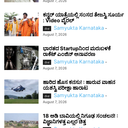
August 7, 2026
ಕನ್ವರ್ ಯಾತ್ರೆಯಲ್ಲಿ ಸಂಸದ ತೇಜಸ್ವಿ ಸೂರ್ಯ
: Video ವೈರಲ್‌
Samyukta Karnataka
-
ದೇಶ
August 7, 2026
ಭಾರತದ Startupನಿಂದ ಮರುಬಳಕೆ
ರಾಕೆಟ್ ಎಂಜಿನ್ ಅನಾವರಣ
Samyukta Karnataka
-
ದೇಶ
August 7, 2026
ಹಾರಿದ ಹೊಸ ಕನಸು! : ಹಾರುವ ವಾಹನ
ಯಶಸ್ವಿ ಪರೀಕ್ಷಾ ಹಾರಾಟ
Samyukta Karnataka
-
ದೇಶ
August 7, 2026
18 ಅಡಿ ಬಾವಿಯಲ್ಲಿ ನಿಗೂಢ ಸಂಚಲನ! :
ವಿಜ್ಞಾನಿಗಳತ್ತ ಎಲ್ಲರ ಚಿತ್ತ