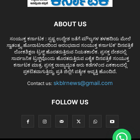
ABOUT US
ಸಂಯುಕ್ತ ಕರ್ನಾಟಕ : ಸ್ಪಷ್ಟ ಉದ್ದೇಶ ಜತೆಗೆ ಮೌಲ್ಯಗಳ ತಳಹದಿಯ ಮೇಲೆ
ಸ್ವಾತಂತ್ರ್ಯ ಹೋರಾಟಗಾರರಿಂದ ಆರಂಭವಾದ ಸಂಯುಕ್ತ ಕರ್ನಾಟಕ' ದಿನಪತ್ರಿಕೆ
ಲೋಕಶಿಕ್ಷಣ ಟ್ರಸ್ಟ್ ಹೊರತರುತ್ತಿರುವ ನಿಯತಕಾಲಿಕ. ಪ್ರಸಕ್ತ ದೇಶದಲ್ಲಿ
ಸಾರ್ವಜನಿಕ ಟ್ರಸ್ಟ್‌ವೊಂದು ಹೊರತರುತ್ತಿರುವ ಏಕೈಕ ದಿನಪತ್ರಿಕೆ ಸಂಯುಕ್ತ
ಕರ್ನಾಟಕ ಮಾತ್ರ. ಪ್ರಸಕ್ತ ರಾಜ್ಯಾದ್ಯಂತ ಆರು ಕಡೆಗಳಿಂದ ಏಕಕಾಲದಲ್ಲಿ
ಪ್ರಕಟಿತವಾಗುತ್ತಿದ್ದು, ಪ್ರತಿ ಜಿಲ್ಲೆಗೆ ಪತ್ಯೇಕ ಆವೃತ್ತಿ ಹೊಂದಿದೆ.
skblrnews@gmail.com
Contact us:
FOLLOW US