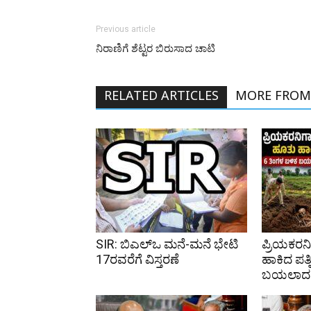
Previous article
ನಿರಾಣಿಗೆ ಶೆಟ್ಟರ ಬಿರುಸಾದ ಚಾಟಿ
RELATED ARTICLES
MORE FROM
SIR: ಬಿಎಲ್ಒ ಮನೆ-ಮನೆ ಭೇಟಿ
ಪ್ರಿಯಕರನ
17ರವರೆಗೆ ವಿಸ್ತರಣೆ
ಹಾಕಿದ ಪತ್
ಬಯಲಾದ ಕ