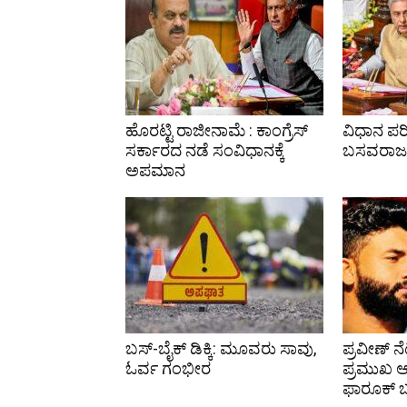
ಹೊರಟ್ಟಿ ರಾಜೀನಾಮೆ : ಕಾಂಗ್ರೆಸ್
ವಿಧಾನ ಪರಿ
ಸರ್ಕಾರದ ನಡೆ ಸಂವಿಧಾನಕ್ಕೆ
ಬಸವರಾಜ 
ಅಪಮಾನ
ಬಸ್-ಬೈಕ್ ಡಿಕ್ಕಿ: ಮೂವರು ಸಾವು,
ಪ್ರವೀಣ್ ನೆ
ಓರ್ವ ಗಂಭೀರ
ಪ್ರಮುಖ
ಫಾರೂಕ್