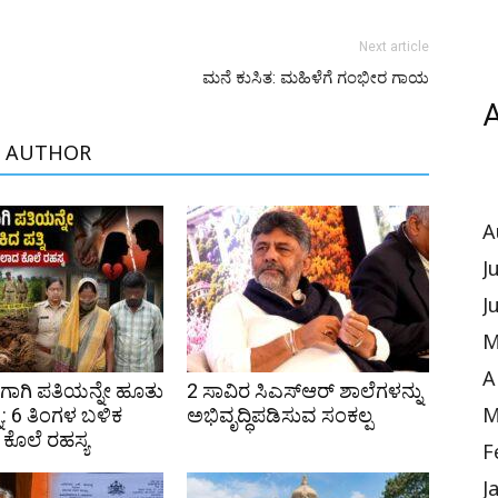
Next article
ಮನೆ ಕುಸಿತ: ಮಹಿಳೆಗೆ ಗಂಭೀರ ಗಾಯ
A
 AUTHOR
A
J
J
M
A
ಿಗಾಗಿ ಪತಿಯನ್ನೇ ಹೂತು
2 ಸಾವಿರ ಸಿಎಸ್‌ಆರ್ ಶಾಲೆಗಳನ್ನು
ನಿ: 6 ತಿಂಗಳ ಬಳಿಕ
ಅಭಿವೃದ್ಧಿಪಡಿಸುವ ಸಂಕಲ್ಪ
M
ೊಲೆ ರಹಸ್ಯ
F
J