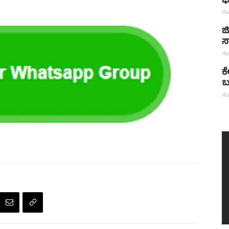
ಭ
Au
ಜ
ಸ
Au
ಕ
ಬ
Au