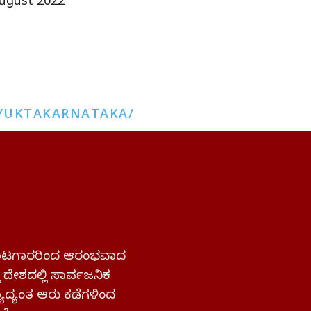
ugust 2022
YUKTAKARNATAKA/
 ಹೋರಾಟಗಾರರಿಂದ ಆರಂಭವಾದ
್ತ ದೇಶದಲ್ಲಿ ಸಾರ್ವಜನಿಕ
ಜ್ಯಾದ್ಯಂತ ಆರು ಕಡೆಗಳಿಂದ