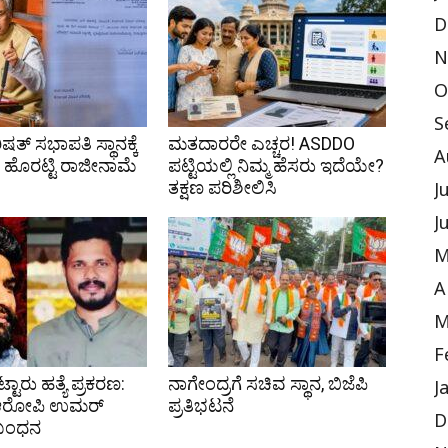
D
N
O
S
ಷತ್ ಸಭಾಪತಿ ಸ್ಥಾನಕ್ಕೆ
ಮತದಾರರೇ ಎಚ್ಚರ! ASDDO
A
ಹೊರಟ್ಟಿ ರಾಜೀನಾಮೆ
ಪಟ್ಟಿಯಲ್ಲಿ ನಿಮ್ಮ ಹೆಸರು ಇದೆಯೇ?
ತಕ್ಷಣ ಪರಿಶೀಲಿಸಿ
J
J
M
A
M
F
ಟ್ಟಾರು ಹತ್ಯೆ ಪ್ರಕರಣ:
ನಾಗೇಂದ್ರಗೆ ಸಚಿವ ಸ್ಥಾನ, ಬಿಜೆಪಿ
J
 ಆರೋಪಿ ಉಮರ್
ಪ್ರತಿಭಟನೆ
D
 ಬಂಧನ