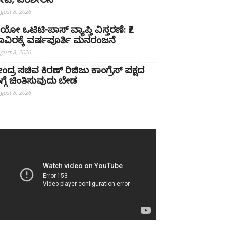
ೇಟಿ, ಪರಿಶೀಲನೆ
gust 8, 2026
ಿಯೋ ಒಟಿಟಿ-ಪಾಸ್ ವ್ಯಾಪ್ತಿ ವಿಸ್ತರಣೆ: ₹2
ಾವಿರಕ್ಕೆ ವರ್ಷಪೂರ್ತಿ ಮನರಂಜನೆ
gust 8, 2026
ೇಂದ್ರ ಸಚಿವ ಕಿರಣ್ ರಿಜಿಜು ಕಾಂಗ್ರೆಸ್ ಪಕ್ಷದ
ಗ್ಗೆ ಚಿಂತಿಸುವುದು ಬೇಡ
gust 8, 2026