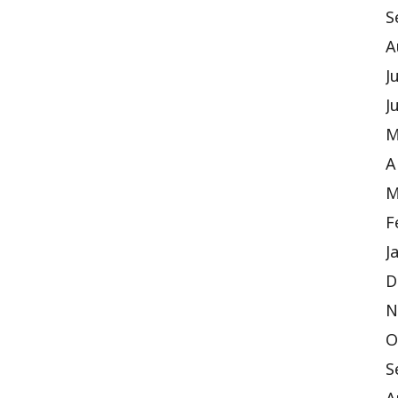
S
A
J
J
M
A
M
F
J
D
N
O
S