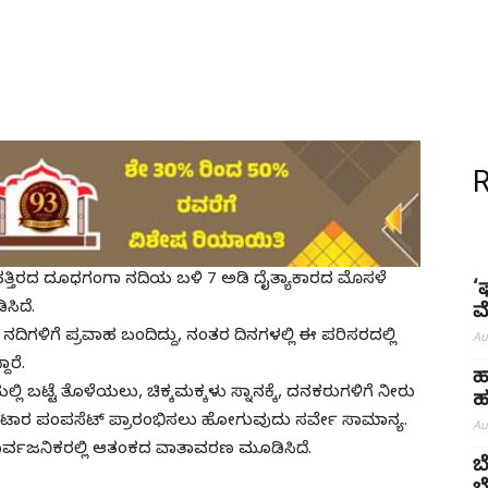
್ತಿರದ ದೂಧಗಂಗಾ ನದಿಯ ಬಳಿ 7 ಅಡಿ ದೈತ್ಯಾಕಾರದ ಮೊಸಳೆ
‘
ಸಿದೆ.
ಮ
ದಿಗಳಿಗೆ ಪ್ರವಾಹ ಬಂದಿದ್ದು, ನಂತರ ದಿನಗಳಲ್ಲಿ ಈ ಪರಿಸರದಲ್ಲಿ
Au
ಾರೆ.
ಹ
 ಬಟ್ಟೆ ತೊಳೆಯಲು, ಚಿಕ್ಕಮಕ್ಕಳು ಸ್ನಾನಕ್ಕೆ, ದನಕರುಗಳಿಗೆ ನೀರು
ಹ
ರ ಪಂಪಸೆಟ್ ಪ್ರಾರಂಭಿಸಲು ಹೋಗುವುದು ಸರ್ವೇ ಸಾಮಾನ್ಯ.
Au
 ಸಾರ್ವಜನಿಕರಲ್ಲಿ ಆತಂಕದ ವಾತಾವರಣ ಮೂಡಿಸಿದೆ.
ಬ