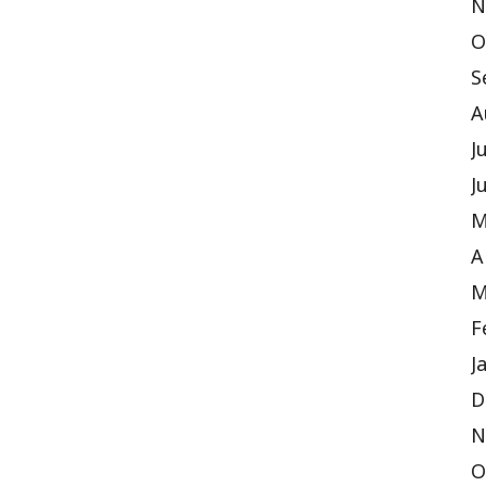
N
O
S
A
J
J
M
A
M
F
J
D
N
O