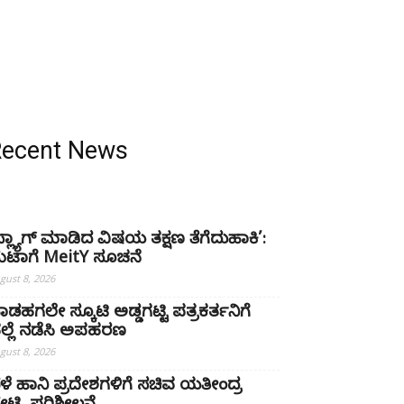
Recent News
ಫ್ಲ್ಯಾಗ್ ಮಾಡಿದ ವಿಷಯ ತಕ್ಷಣ ತೆಗೆದುಹಾಕಿ’:
ೆಟಾಗೆ MeitY ಸೂಚನೆ
gust 8, 2026
ಾಡಹಗಲೇ ಸ್ಕೂಟಿ ಅಡ್ಡಗಟ್ಟಿ ಪತ್ರಕರ್ತನಿಗೆ
ಲ್ಲೆ ನಡೆಸಿ ಅಪಹರಣ
gust 8, 2026
ೆಳೆ ಹಾನಿ ಪ್ರದೇಶಗಳಿಗೆ ಸಚಿವ ಯತೀಂದ್ರ