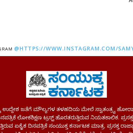
A
@HTTPS://WWW.INSTAGRAM.COM/SAM
AGRAM
ಪಷ್ಟ ಉದ್ದೇಶ ಜತೆಗೆ ಮೌಲ್ಯಗಳ ತಳಹದಿಯ ಮೇಲೆ ಸ್ವಾತಂತ್ರ್ಯ
ಪತ್ರಿಕೆ ಲೋಕಶಿಕ್ಷಣ ಟ್ರಸ್ಟ್ ಹೊರತರುತ್ತಿರುವ ನಿಯತಕಾಲಿಕ. ಪ್ರಸಕ
್ತಿರುವ ಏಕೈಕ ದಿನಪತ್ರಿಕೆ ಸಂಯುಕ್ತ ಕರ್ನಾಟಕ ಮಾತ್ರ. ಪ್ರಸಕ್ತ ರಾ