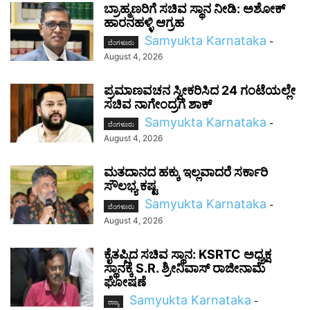
ಬ್ರಾಹ್ಮಣರಿಗೆ ಸಚಿವ ಸ್ಥಾನ ನೀಡಿ: ಅಶೋಕ್
ಹಾರನಹಳ್ಳಿ ಆಗ್ರಹ
Samyukta Karnataka
-
ಬೆಂಗಳೂರು
August 4, 2026
ಪ್ರಮಾಣವಚನ ಸ್ವೀಕರಿಸಿದ 24 ಗಂಟೆಯಲ್ಲೇ
ಸಚಿವ ನಾಗೇಂದ್ರಗೆ ಶಾಕ್
Samyukta Karnataka
-
ಬೆಂಗಳೂರು
August 4, 2026
ಮತದಾನದ ಹಕ್ಕು ಇಲ್ಲವಾದರೆ ಸರ್ಕಾರಿ
ಸೌಲಭ್ಯ ಕಷ್ಟ
Samyukta Karnataka
-
ಬೆಂಗಳೂರು
August 4, 2026
ಕೈತಪ್ಪಿದ ಸಚಿವ ಸ್ಥಾನ: KSRTC ಅಧ್ಯಕ್ಷ
ಸ್ಥಾನಕ್ಕೆ S.R. ಶ್ರೀನಿವಾಸ್ ರಾಜೀನಾಮೆ
ಘೋಷಣೆ
Samyukta Karnataka
-
ರಾಜ್ಯ