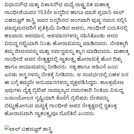
ವಿಧಾನಸೌಧ ಮತ್ತು ವಿಕಾಸಸೌಧ ಮಧ್ಯೆ ರಾಷ್ಟ್ರಪಿತ ಮಹಾತ್ಮ
ಗಾಂಧೀಜಿಯವರ 153ನೇ ಜನ್ಮದಿನ ಹಾಗೂ ಮಾಜಿ ಪ್ರಧಾನಿ ಲಾಲ್
ಬಹದ್ದೂರ್ ಶಾಸ್ತ್ರಿ ಅವರ ಜನ್ಮದಿನದ ಅಂಗವಾಗಿ ಪುಷ್ಪ ನಮನ ಸಲ್ಲಿಸಿ
ಮಾಧ್ಯಮದವರಿಗೆ ಪ್ರತಿಕ್ರಿಯೆ ನೀಡಿದ ಅವರು, ಗಾಂಧೀಜಿ ಬದುಕಿನಲ್ಲಿ
ಹಲವಾರು ಅವಮಾನ, ಅಪಮಾನಗಳನ್ನು ಸಹಿಸಿಕೊಂಡು ಅದರ
ವಿರುದ್ಧ ಗಟ್ಟಿಯಾಗಿ ನಿಂತು ಹೋರಾಟವನ್ನು ಮಾಡಿದವರು. ದೇಶಕ್ಕಾಗಿ
ತಮ್ಮ ಜೀವನವನ್ನು ಮತ್ತು ಸರ್ವಸ್ವವನ್ನು ತ್ಯಾಗ ಮಾಡಿದವರು. ಮಹಾತ್ಮ
ಗಾಂಧೀಜಿ ಅವರ ನೇತೃತ್ವದಲ್ಲಿ ಸ್ವಾತಂತ್ರ್ಯ ಹೋರಾಟಕ್ಕೆ ಹೊಸ ದಿಕ್ಕು
ಹಾಗೂ ಆಯಾಮವನ್ನು ನೀಡಿದರು. ಸತ್ಯ ಹಾಗೂ ಅಹಿಂಸೆ ಎಂಬ
ಎರಡು ಅಸ್ತ್ರಗಳನ್ನು ದೇಶಕ್ಕೆ ನೀಡಿದರು. ಆ ಸಂದರ್ಭದಲ್ಲಿ ಬಹಳ ಜನ
ಈ ಬಗ್ಗೆ ತಮ್ಮದೇ ಅನುಮಾನಗಳನ್ನು ವ್ಯಕ್ತಪಡಿಸಿದ್ದರು. ಕಾಲಕ್ರಮೇಣ
ಇವುಗಳು ದೈತ್ಯ ಬ್ರಿಟಿಷ್ ಸಾಮ್ರಾಜ್ಯದ ದಮನಕಾರಿ ನೀತಿಯ ವಿರುದ್ಧ
ಜನಾಂದೋಲನ ಸೃಷ್ಟಿಯಾಗಿ ಕೊನೆಗೆ ಬ್ರಿಟಿಷರು ದೇಶವನ್ನು
ಬಿಟ್ಟುಹೋಗುವ ಮಟ್ಟಕ್ಕೆ ಗಾಂಧೀಜಿ ಅವರ ನೇತೃತ್ವದಲ್ಲಿ ಸ್ವತಂತ್ರ
ಹೋರಾಟವಾಗಿ ಸ್ವಾತಂತ್ರ್ಯವೂ ದೊರೆತಿದೆ ಎಂದರು.