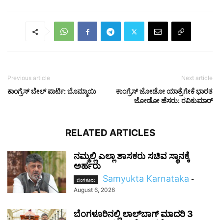
Previous article
Next article
ಕಾಂಗ್ರೆಸ್‌ ಬೇಲ್ ಪಾರ್ಟಿ: ಬೊಮ್ಮಾಯಿ
ಕಾಂಗ್ರೆಸ್ ಜೋಡೋ ಯಾತ್ರೆಗೇಕೆ ಭಾರತ
ಜೋಡೋ ಹೆಸರು: ರವಿಕುಮಾರ್
RELATED ARTICLES
ನಮ್ಮಲ್ಲಿ ಎಲ್ಲಾ ಶಾಸಕರು ಸಚಿವ ಸ್ಥಾನಕ್ಕೆ
ಅರ್ಹರು
Samyukta Karnataka
-
ಬೆಂಗಳೂರು
August 6, 2026
ಬೆಂಗಳೂರಿನಲ್ಲಿ ಲಾಲ್‌ಬಾಗ್ ಮಾದರಿ 3