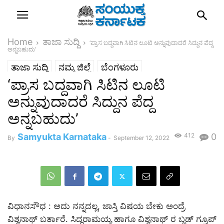
Home
ತಾಜಾ ಸುದ್ದಿ
‘ಪ್ರಾಸ ಬದ್ದವಾಗಿ ಸಿಟಿನ ಲೂಟಿ ಅನ್ನುವುದಾದರೆ ಸಿದ್ದುನ ಪೆದ್ದ
ಅನ್ನಬಹುದು’
ತಾಜಾ ಸುದ್ದಿ
ನಮ್ಮ ಜಿಲ್ಲೆ
ಬೆಂಗಳೂರು
‘ಪ್ರಾಸ ಬದ್ದವಾಗಿ ಸಿಟಿನ ಲೂಟಿ
ಬೆಂಗಳೂರು ಗ್ರಾಮಾಂತರ
ಸುದ್ದಿ
ರಾಜ್ಯ
ಅನ್ನುವುದಾದರೆ ಸಿದ್ದುನ ಪೆದ್ದ
ಅನ್ನಬಹುದು’
Samyukta Karnataka
412
0
By
-
September 12, 2022
ವಿಧಾನಸೌಧ : ಅದು ನನ್ನದಲ್ಲ, ಜಾಸ್ತಿ ವಿಷಯ ಬೇಕು ಅಂದ್ರೆ
ವಿಶ್ವನಾಥ್ ಬರ್ತಾರೆ. ಸಿದ್ದರಾಮಯ್ಯ ಹಾಗೂ ವಿಶ್ವನಾಥ್ ರ ಬ್ಲಡ್ ಗ್ರೂಪ್