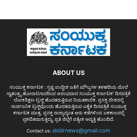
ABOUT US
ಸಂಯುಕ್ತ ಕರ್ನಾಟಕ : ಸ್ಪಷ್ಟ ಉದ್ದೇಶ ಜತೆಗೆ ಮೌಲ್ಯಗಳ ತಳಹದಿಯ ಮೇಲೆ
ಸ್ವಾತಂತ್ರ್ಯ ಹೋರಾಟಗಾರರಿಂದ ಆರಂಭವಾದ ಸಂಯುಕ್ತ ಕರ್ನಾಟಕ' ದಿನಪತ್ರಿಕೆ
ಲೋಕಶಿಕ್ಷಣ ಟ್ರಸ್ಟ್ ಹೊರತರುತ್ತಿರುವ ನಿಯತಕಾಲಿಕ. ಪ್ರಸಕ್ತ ದೇಶದಲ್ಲಿ
ಸಾರ್ವಜನಿಕ ಟ್ರಸ್ಟ್‌ವೊಂದು ಹೊರತರುತ್ತಿರುವ ಏಕೈಕ ದಿನಪತ್ರಿಕೆ ಸಂಯುಕ್ತ
ಕರ್ನಾಟಕ ಮಾತ್ರ. ಪ್ರಸಕ್ತ ರಾಜ್ಯಾದ್ಯಂತ ಆರು ಕಡೆಗಳಿಂದ ಏಕಕಾಲದಲ್ಲಿ
ಪ್ರಕಟಿತವಾಗುತ್ತಿದ್ದು, ಪ್ರತಿ ಜಿಲ್ಲೆಗೆ ಪತ್ಯೇಕ ಆವೃತ್ತಿ ಹೊಂದಿದೆ.
skblrnews@gmail.com
Contact us: