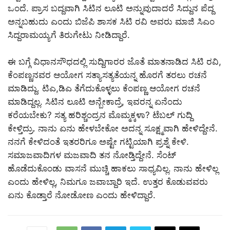
ಒಂದೆ. ಪ್ರಾಸ ಬದ್ದವಾಗಿ ಸಿಟಿನ ಲೂಟಿ ಅನ್ನುವುದಾದರೆ ಸಿದ್ದುನ ಪೆದ್ದ
ಅನ್ನಬಹುದು ಎಂದು ಬಿಜೆಪಿ ಶಾಸಕ ಸಿಟಿ ರವಿ ಅವರು ಮಾಜಿ ಸಿಎಂ
ಸಿದ್ದರಾಮಯ್ಯಗೆ ತಿರುಗೇಟು ನೀಡಿದ್ದಾರೆ.
ಈ ಬಗ್ಗೆ ವಿಧಾನಸೌಧದಲ್ಲಿ ಸುದ್ದಿಗಾರರ ಜೊತೆ ಮಾತನಾಡಿದ ಸಿಟಿ ರವಿ,
ಕೆಂಪಣ್ಣನವರ ಆಯೋಗ ಸತ್ಯಾಸತ್ಯತೆಯನ್ನ ಹೊರಗೆ ತರಲು ರಚನೆ
ಮಾಡಿದ್ದು. ಟಿಎ,ಡಿಎ ತೆಗೆದುಕೊಳ್ಳಲು ಕೆಂಪಣ್ಣ ಆಯೋಗ ರಚನೆ
ಮಾಡಿದ್ದಲ್ಲ. ಸಿಟಿನ ಲೂಟಿ ಅನ್ಬೇಕಾದ್ರೆ, ಇವರನ್ನ ಏನೆಂದು
ಕರೆಯಬೇಕು? ಸತ್ಯ ಹರಿಶ್ಚಂದ್ರನ ಮೊಮ್ಮಕ್ಕಳಾ? ಟೆಬಲ್ ಗುದ್ದಿ
ಕೇಳ್ತಿದ್ರು. ನಾನು ಏನು ಹೇಳಬೇಕೋ ಅದನ್ನ ಸೂಕ್ಷ್ಮವಾಗಿ ಹೇಳಿದ್ದೇನೆ.
ನನಗೆ ಕೇಳಿದಂತೆ ಇತರರಿಗೂ ಅಷ್ಟೇ ಗಟ್ಟಿಯಾಗಿ ಪ್ರಶ್ನೆ ಕೇಳಿ.
ಸಮಾಜವಾದಿಗಳ ಮಜವಾದಿ ತನ ನೋಡ್ತಿದ್ದೇನೆ. ಸೆಂಟ್
ಹೊಡೆದುಕೊಂಡು ವಾಸನೆ ಮುಚ್ಚಿ ಹಾಕಲು ಸಾಧ್ಯವಿಲ್ಲ. ನಾನು ಹೇಳಿಲ್ಲ
ಎಂದು ಹೇಳಿಲ್ಲ, ನಿಮಗೂ ಜವಾಬ್ದಾರಿ ಇದೆ. ಉತ್ತರ ಕೊಡುವವರು
ಏನು ಕೊಡ್ತಾರೆ ನೋಡೋಣ ಎಂದು ಹೇಳಿದ್ದಾರೆ.