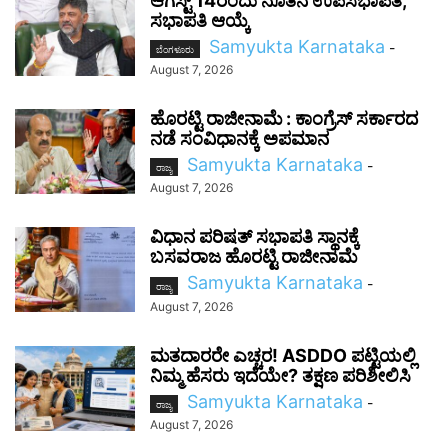
ಆಗಸ್ಟ್ 14ರಂದು ನೂತನ ಉಪಸಭಾಪತಿ,
ಸಭಾಪತಿ ಆಯ್ಕೆ
Samyukta Karnataka
-
ಬೆಂಗಳೂರು
August 7, 2026
ಹೊರಟ್ಟಿ ರಾಜೀನಾಮೆ : ಕಾಂಗ್ರೆಸ್ ಸರ್ಕಾರದ
ನಡೆ ಸಂವಿಧಾನಕ್ಕೆ ಅಪಮಾನ
Samyukta Karnataka
-
ರಾಜ್ಯ
August 7, 2026
ವಿಧಾನ ಪರಿಷತ್ ಸಭಾಪತಿ ಸ್ಥಾನಕ್ಕೆ
ಬಸವರಾಜ ಹೊರಟ್ಟಿ ರಾಜೀನಾಮೆ
Samyukta Karnataka
-
ರಾಜ್ಯ
August 7, 2026
ಮತದಾರರೇ ಎಚ್ಚರ! ASDDO ಪಟ್ಟಿಯಲ್ಲಿ
ನಿಮ್ಮ ಹೆಸರು ಇದೆಯೇ? ತಕ್ಷಣ ಪರಿಶೀಲಿಸಿ
Samyukta Karnataka
-
ರಾಜ್ಯ
August 7, 2026