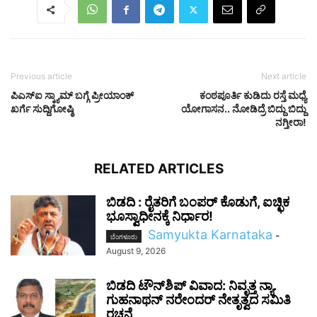
Previous article
Next article
ಪಿಎಸ್​ಐ ಸ್ಕ್ಯಾಮ್​ ಬಗ್ಗೆ ಪ್ರೀಯಾಂಕ್
ಕಂಠಪೂರ್ತಿ ಕುಡಿದು ರಸ್ತೆ ಮಧ್ಯೆ
ಖರ್ಗೆ ಸುದ್ದಿಗೋಷ್ಠಿ
ಯೋಗಾಸನ.. ನೋಡಿದ್ರೆ ಬಿದ್ದು ಬಿದ್ದು
ನಗ್ತೀರಾ!
RELATED ARTICLES
ಬಿಡದಿ : ರೈತರಿಗೆ ಬಂಪರ್ ಕೊಡುಗೆ, ಐಚ್ಛಿಕ
ಭೂಸ್ವಾಧೀನಕ್ಕೆ ನಿರ್ಧಾರ!
Samyukta Karnataka
-
ಬೆಂಗಳೂರು
August 9, 2026
ಬಿಡದಿ ಟೌನ್‌ಶಿಪ್ ವಿವಾದ: ನಿವೃತ್ತ ನ್ಯಾ.
ಗುಹನಾಥನ್ ನರೇಂದರ್ ನೇತೃತ್ವದ ಸಮಿತಿ
ರಚನೆ