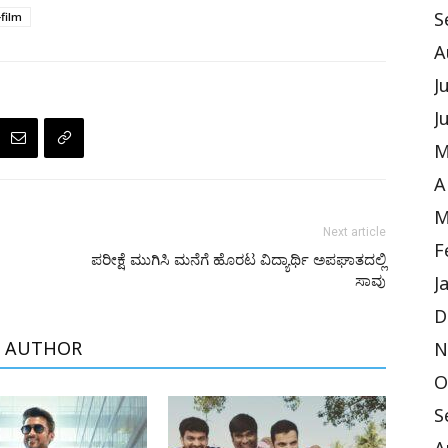
film
S
A
J
J
M
A
M
Next article
F
ಪರೀಕ್ಷೆ ಮುಗಿಸಿ ಮನೆಗೆ ಹೊರಟ ವಿದ್ಯಾರ್ಥಿ ಅಪಘಾತದಲ್ಲಿ
ಸಾವು
J
D
 AUTHOR
N
O
S