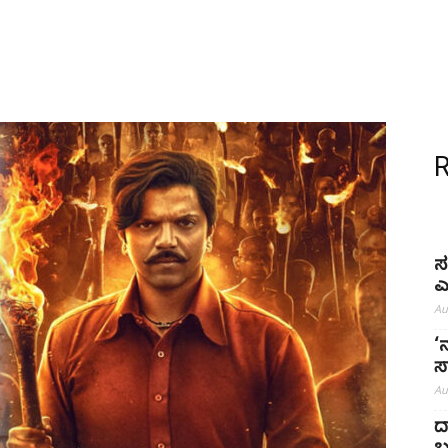
ಸ
ಎ
Au
‘ನ
ಸ
Au
ದ