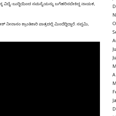
್ನ ವಿದ್ಯೆ-ಬುದ್ಧಿಯಿಂದ ಸಮಸ್ಯೆಯನ್ನು ಬಗೆಹರಿಸಬೇಕಿದ್ದ ನಾಯಕ,
D
N
O
ನೀನಾಸಂ ಕ್ರಾಂತಿಕಾರಿ ಪಾತ್ರದಲ್ಲಿ ಮಿಂದೆದ್ದಿದ್ದಾರೆ. ಸಪ್ತಮಿ,
S
A
J
J
M
A
M
F
J
D