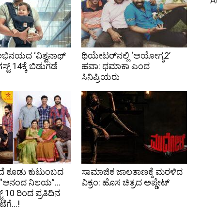
A
ಭಿನಯದ ‘ವಿಶ್ವನಾಥ್
ಥಿಯೇಟರ್‌ನಲ್ಲಿ ‘ಅಯೋಗ್ಯ2’
ಸ್ಟ್ 14ಕ್ಕೆ ಬಿಡುಗಡೆ
ಹವಾ: ಧಮಾಕಾ ಎಂದ
ಸಿನಿಪ್ರಿಯರು
ತಿದೆ ಕೂಡು ಕುಟುಂಬದ
ಸಾಮಾಜಿಕ ಜಾಲತಾಣಕ್ಕೆ ಮರಳಿದ
 “ಆನಂದ ನಿಲಯ”…
ವಿಕ್ರಂ: ಹೊಸ ಚಿತ್ರದ ಅಪ್ಡೇಟ್
್ 10 ರಿಂದ ಪ್ರತಿದಿನ
ಂಟೆಗೆ…!