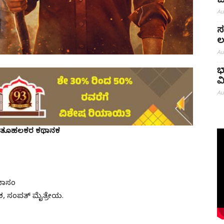
ಬ
Au
ಸ
ಲ
Au
ಭ
ವ
Au
ದ ಕುತೂಹಲಕರ ಕಥಾನಕ
ೀನಾಸಂ
ಶ, ಸಂಪತ್ ಮೈತ್ರೇಯ.