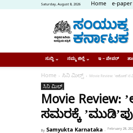
Home
e-paper
Saturday, August 8, 2026
Samyukta
Karnataka
ಸುದ್ದಿ
ನಮ್ಮ ಜಿಲ್ಲೆ
ಇ – ಪೇಪರ್
ತಾಜ
Home
ಸಿನಿ ಮಿಲ್ಸ್
Movie Review: ʼಅಶೋಕʼನ ವಿದ
ಸಿನಿ ಮಿಲ್ಸ್
Movie Review: ʼ
ಸಮರಕ್ಕೆ ʼಮುಡಿʼಪು
Samyukta Karnataka
February 28, 20
By
-