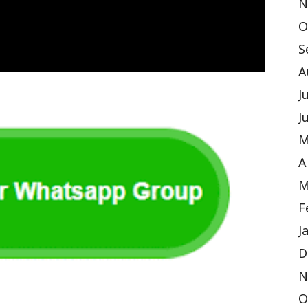
N
O
S
A
J
J
M
A
M
F
J
D
N
O