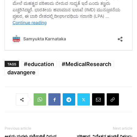
#education
#MedicalResearch
TAGS
davangere
Previous article
Next article
ಅಕ್ರಮ ಮರಳು ಗಣಿಗಾರಿಕೆ ವಿರುದ್ಧ
ಪರಿಹಾರ, ನಿವೇಶನ ಹಂಚಿಕೆ ವಿಳಂಬ: