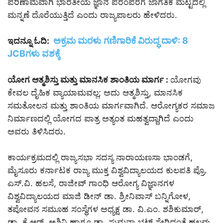
ಪರಿಣಾಮವಾಗಿ ಭಾರತೀಯ ಜ್ಞಾನ ಪರಂಪರೆಗೆ ಜಾಗತಿಕ ಮಟ್ಟದಲ್ಲಿ
ಮನ್ನಣೆ ದೊರೆಯುತ್ತಿದೆ ಎಂದು ರಾಜ್ಯಪಾಲರು ಹೇಳಿದರು.
ಅಕ್ರಮ ಮರಳು ಗಣಿಗಾರಿಕೆ ವಿರುದ್ಧ ದಾಳಿ: 8
ಇದನ್ನೂ ಓದಿ:
JCBಗಳು ವಶಕ್ಕೆ
ಯೋಗ ಆತ್ಮಶಿಸ್ತು ಮತ್ತು ಮಾನಸಿಕ ಶಾಂತಿಯ ಮಾರ್ಗ :
ಯೋಗವು
ಕೇವಲ ದೈಹಿಕ ವ್ಯಾಯಾಮವಲ್ಲ; ಅದು ಆತ್ಮಶಿಸ್ತು, ಮಾನಸಿಕ
ಸಮತೋಲನ ಮತ್ತು ಶಾಂತಿಯ ಮಾರ್ಗವಾಗಿದೆ. ಆರೋಗ್ಯಕರ ಸಮಾಜ
ನಿರ್ಮಾಣದಲ್ಲಿ ಯೋಗದ ಪಾತ್ರ ಅತ್ಯಂತ ಮಹತ್ವದ್ದಾಗಿದೆ ಎಂದು
ಅವರು ತಿಳಿಸಿದರು.
ಕಾರ್ಯಕ್ರಮದಲ್ಲಿ ರಾಜ್ಯಸಭಾ ಸದಸ್ಯ ನಾರಾಯಣಸಾ ಭಾಂಡಗೆ,
ಮೈಸೂರು ಕರ್ನಾಟಕ ರಾಜ್ಯ ಮುಕ್ತ ವಿಶ್ವವಿದ್ಯಾಲಯದ ಕುಲಪತಿ ಪ್ರೊ.
ಎಸ್.ವಿ. ಹಲಸೆ, ರಾಜೀವ್ ಗಾಂಧಿ ಆರೋಗ್ಯ ವಿಜ್ಞಾನಗಳ
ವಿಶ್ವವಿದ್ಯಾಲಯದ ಮಾಜಿ ಡೀನ್ ಡಾ. ಶ್ರೀನಿವಾಸ್ ಬನ್ನಿಗೋಳ,
ತಪೋವನ ಸಮೂಹ ಸಂಸ್ಥೆಗಳ ಅಧ್ಯಕ್ಷ ಡಾ. ವಿ.ಎಂ. ಶಶಿಕುಮಾರ್,
ಡಾ. ಕೆ.ಆರ್. ಅಶ್ವಿನಿ ಹಾಗೂ ಡಾ. ಸುಮನಾ ಭಟ್ ಸೇರಿದಂತೆ ಹಲವು