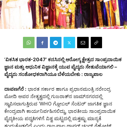
‘ವಿಕಸಿತ ಭಾರತ-2047’ ಕನಸಿನಲ್ಲಿ ಆರೋಗ್ಯ ಕ್ಷೇತ್ರದ ಸಾಂಪ್ರದಾಯಿಕ
ಜ್ಞಾನ ಮತ್ತು ಆಧುನಿಕ ವಿಜ್ಞಾನಕ್ಕೆ ಯುವ ವೈದ್ಯರು ಸೇತುವೆಯಾಗಲಿ –
ವೈದ್ಯರು ಸಂಶೋಧಕರಾಗಿಯೂ ಬೆಳೆಯಬೇಕು : ರಾಜ್ಯಪಾಲ
ದಾವಣಗೆರೆ :
ಭಾರತ ಸರ್ಕಾರ ಹಾಗೂ ಪ್ರಧಾನಮಂತ್ರಿ ನರೇಂದ್ರ
ಮೋದಿ ಅವರ ನೇತೃತ್ವದಲ್ಲಿ ಗುಜರಾತ್‌ನ ಜಾಮ್‌ನಗರದಲ್ಲಿ
ಸ್ಥಾಪಿಸಲಾಗುತ್ತಿರುವ ‘WHO ಗ್ಲೋಬಲ್ ಸೆಂಟರ್’ ಜಾಗತಿಕ ಜ್ಞಾನ
ಕೇಂದ್ರವಾಗಿ ಕಾರ್ಯನಿರ್ವಹಿಸಲಿದ್ದು, ಭಾರತೀಯ ಸಾಂಪ್ರದಾಯಿಕ
ವೈದ್ಯಕೀಯ ಪದ್ಧತಿಗಳಿಗೆ ವಿಶ್ವ ಮಟ್ಟದಲ್ಲಿ ಮತ್ತಷ್ಟು ಮಾನ್ಯತೆ
ತಂದುಕೊಡಲಿದೆ ಎಂದು ರಾಜ್ಯಪಾಲ ಥಾವರ್ ಚಂದ್ ಗೆಹ್ಲೋಟ್