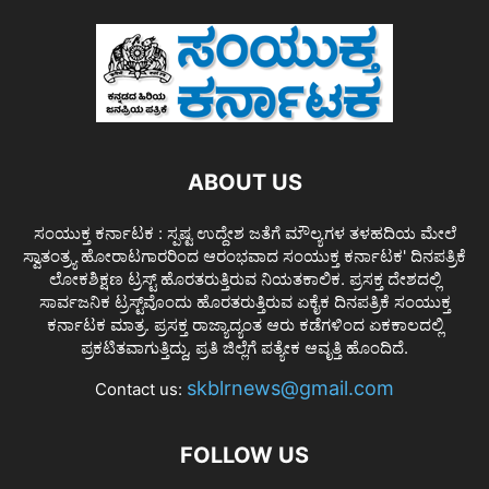
ABOUT US
ಸಂಯುಕ್ತ ಕರ್ನಾಟಕ : ಸ್ಪಷ್ಟ ಉದ್ದೇಶ ಜತೆಗೆ ಮೌಲ್ಯಗಳ ತಳಹದಿಯ ಮೇಲೆ
ಸ್ವಾತಂತ್ರ್ಯ ಹೋರಾಟಗಾರರಿಂದ ಆರಂಭವಾದ ಸಂಯುಕ್ತ ಕರ್ನಾಟಕ' ದಿನಪತ್ರಿಕೆ
ಲೋಕಶಿಕ್ಷಣ ಟ್ರಸ್ಟ್ ಹೊರತರುತ್ತಿರುವ ನಿಯತಕಾಲಿಕ. ಪ್ರಸಕ್ತ ದೇಶದಲ್ಲಿ
ಸಾರ್ವಜನಿಕ ಟ್ರಸ್ಟ್‌ವೊಂದು ಹೊರತರುತ್ತಿರುವ ಏಕೈಕ ದಿನಪತ್ರಿಕೆ ಸಂಯುಕ್ತ
ಕರ್ನಾಟಕ ಮಾತ್ರ. ಪ್ರಸಕ್ತ ರಾಜ್ಯಾದ್ಯಂತ ಆರು ಕಡೆಗಳಿಂದ ಏಕಕಾಲದಲ್ಲಿ
ಪ್ರಕಟಿತವಾಗುತ್ತಿದ್ದು, ಪ್ರತಿ ಜಿಲ್ಲೆಗೆ ಪತ್ಯೇಕ ಆವೃತ್ತಿ ಹೊಂದಿದೆ.
skblrnews@gmail.com
Contact us:
FOLLOW US