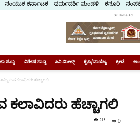
ಸಂಯುಕ್ತ ಕರ್ನಾಟಕ
ಧರ್ಮದರ್ಶಿ ಮಂಡಳಿ
ಕಸ್ತೂರಿ
ಸಂಪರ್
SK Home Ad
ಾ ಸುದ್ದಿ
ವಿಶೇಷ ಸುದ್ದಿ
ಸಿನಿ ಮೀಲ್ಸ್
ಕೃಷಿ/ವಾಣಿಜ್ಯ
ಕ್ರೀಡೆ
ಅಂ
ಮ್ಮಿಸುವ ಕಲಾವಿದರು ಹೆಚ್ಚಾಗಲಿ
 ಕಲಾವಿದರು ಹೆಚ್ಚಾಗಲಿ
0
215