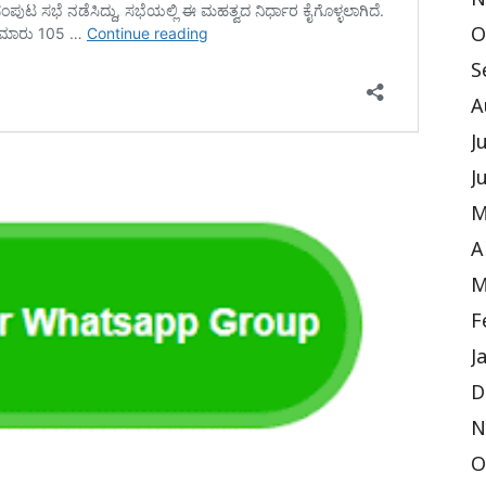
N
O
S
A
J
J
M
A
M
F
J
D
N
O