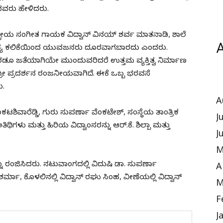
ಎಂದವರು ಹೇಳಿದರು.
ತ್ರೀಯ ಸಂಗೀತ ಗಾಯಕ ವಿದ್ವಾನ್ ವಿನಯ್ ಶರ್ವ ಮಾತನಾಡಿ, ಶಾಲೆ
A
ು ನೃತ್ಯ ಕಲಿಕೆಯಿಂದ ಯುವಜನರು ದೂರವಾಗಬಾರದು ಎಂದರು.
ೆರಡೂ ಜತೆಯಾಗಿಯೇ ಮುಂದುವರಿದರೆ ಉತ್ತಮ ವ್ಯಕ್ತಿತ್ವ ನಿರ್ಮಾಣ
ಶ್ರೀ ಪ್ರದರ್ಶನ ರಂಜನೀಯವಾಗಿದೆ. ಈಕೆ ಒಬ್ಬ ಭರವಸೆ
ು.
A
ಿವಾರೆಡ್ಡಿ, ಗುರು ಸುಪರ್ಣಾ ವೆಂಕಟೇಶ್, ಸಂಸ್ಥೆಯ ತಾಂತ್ರಿಕ
J
ಿಗಳು ಮತ್ತು ಹಿರಿಯ ವಿದ್ವಾಂಸರನ್ನು ಆರ್.ಕೆ. ಶಿಲ್ಪಾ ಮತ್ತು
J
M
ು ರಂಜಿಸಿದರು. ನಟುವಾಂಗದಲ್ಲಿ ವಿದುಷಿ ಡಾ. ಸುಪರ್ಣಾ
A
ಶರ್ಮಾ, ಕೊಳಲಿನಲ್ಲಿ ವಿದ್ವಾನ್ ರಘು ಸಿಂಹ, ವೀಣೆಯಲ್ಲಿ ವಿದ್ವಾನ್
M
F
J