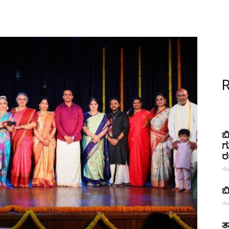
ಬ
ಗ
ರ
Au
ಬ
Au
ತ