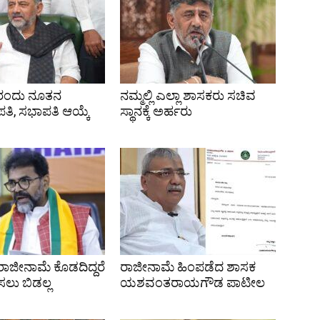
4ರಂದು ನೂತನ
ನಮ್ಮಲ್ಲಿ ಎಲ್ಲಾ ಶಾಸಕರು ಸಚಿವ
ಿ, ಸಭಾಪತಿ ಆಯ್ಕೆ
ಸ್ಥಾನಕ್ಕೆ ಅರ್ಹರು
ರಾಜೀನಾಮೆ ಕೊಡದಿದ್ದರೆ
ರಾಜೀನಾಮೆ ಹಿಂಪಡೆದ ಶಾಸಕ
ಲು ಬಿಡಲ್ಲ
ಯಶವಂತರಾಯಗೌಡ ಪಾಟೀಲ