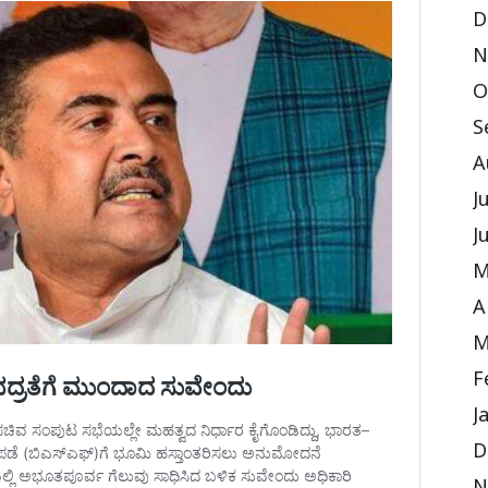
D
N
O
S
A
J
J
M
A
M
F
J
D