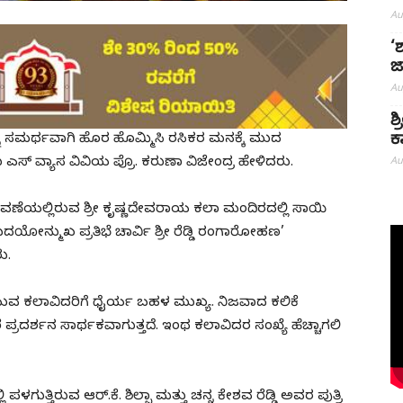
Au
‘
ಜ
Au
ಶ
ಕ
ು ಸಮರ್ಥವಾಗಿ ಹೊರ ಹೊಮ್ಮಿಸಿ ರಸಿಕರ ಮನಕ್ಕೆ ಮುದ
Au
್ ವ್ಯಾಸ ವಿವಿಯ ಪ್ರೊ. ಕರುಣಾ ವಿಜೇಂದ್ರ ಹೇಳಿದರು.
ಾವಣೆಯಲ್ಲಿರುವ ಶ್ರೀ ಕೃಷ್ಣದೇವರಾಯ ಕಲಾ ಮಂದಿರದಲ್ಲಿ ಸಾಯಿ
ಉದಯೋನ್ಮುಖ ಪ್ರತಿಭೆ ಚಾರ್ವಿ ಶ್ರೀ ರೆಡ್ಡಿ ರಂಗಾರೋಹಣ’
ು.
ಯುವ ಕಲಾವಿದರಿಗೆ ಧೈರ್ಯ ಬಹಳ ಮುಖ್ಯ. ನಿಜವಾದ ಕಲಿಕೆ
ರೆ ಪ್ರದರ್ಶನ ಸಾರ್ಥಕವಾಗುತ್ತದೆ. ಇಂಥ ಕಲಾವಿದರ ಸಂಖ್ಯೆ ಹೆಚ್ಚಾಗಲಿ
ುತ್ತಿರುವ ಆರ್.ಕೆ. ಶಿಲ್ಪಾ ಮತ್ತು ಚನ್ನ ಕೇಶವ ರೆಡ್ಡಿ ಅವರ ಪುತ್ರಿ