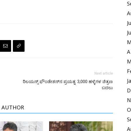
S
A
J
J
M
A
M
F
Next article
J
ರಿಲಯನ್ಸ್ ಫೌಂಡೇಶನ್‌ನ ಪ್ರಯತ್ನ: 3,000 ಹಳ್ಳಿಗಳ ಚಿತ್ರಣ
ಬದಲು
D
N
 AUTHOR
O
S
A