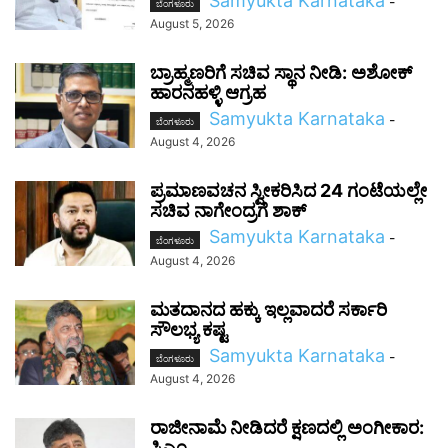
Samyukta Karnataka
-
ಬೆಂಗಳೂರು
August 5, 2026
ಬ್ರಾಹ್ಮಣರಿಗೆ ಸಚಿವ ಸ್ಥಾನ ನೀಡಿ: ಅಶೋಕ್
ಹಾರನಹಳ್ಳಿ ಆಗ್ರಹ
Samyukta Karnataka
-
ಬೆಂಗಳೂರು
August 4, 2026
ಪ್ರಮಾಣವಚನ ಸ್ವೀಕರಿಸಿದ 24 ಗಂಟೆಯಲ್ಲೇ
ಸಚಿವ ನಾಗೇಂದ್ರಗೆ ಶಾಕ್
Samyukta Karnataka
-
ಬೆಂಗಳೂರು
August 4, 2026
ಮತದಾನದ ಹಕ್ಕು ಇಲ್ಲವಾದರೆ ಸರ್ಕಾರಿ
ಸೌಲಭ್ಯ ಕಷ್ಟ
Samyukta Karnataka
-
ಬೆಂಗಳೂರು
August 4, 2026
ರಾಜೀನಾಮೆ ನೀಡಿದರೆ ಕ್ಷಣದಲ್ಲಿ ಅಂಗೀಕಾರ:
ಸಿಎಂ