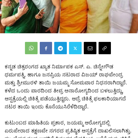
ಕನ್ನಡ ಚಿತ್ರರಂಗದ ಖ್ಯಾತ ನಿರ್ಮಾಪಕ ಎಸ್. ಎ. ಚಿನ್ನೇಗೌಡ
ಧರ್ಮಪತ್ನಿ, ಹಾಗೂ ಜನಪ್ರಿಯ ನಟರಾದ ವಿಜಯ್ ರಾಘವೇಂದ್ರ
ಮತ್ತು ಶ್ರೀಮುರಳಿ ತಾಯಿ ಜಯಮ್ಮ ಸೋಮವಾರ ನಿಧನರಾಗಿದ್ದಾರೆ.
ಕಳೆದ ಒಂದು ವಾರದಿಂದ ತೀವ್ರ ಅನಾರೋಗ್ಯದಿಂದ ಬಳಲುತ್ತಿದ್ದು,
ಆಸ್ಪತ್ರೆಯಲ್ಲಿ ಚಿಕಿತ್ಸೆ ಪಡೆಯುತ್ತಿದ್ದರು. ಆದ್ರೆ ಚಿಕಿತ್ಸೆ ಫಲಕಾರಿಯಾಗದೆ
ನಟರ ತಾಯಿ ಇಂದು ಕೊನೆಯುಸಿರೆಳೆದಿದ್ದಾರೆ.
ಕುಟುಂಬದ ಮಾಹಿತಿಯ ಪ್ರಕಾರ, ಜಯಮ್ಮ ಆರೋಗ್ಯದಲ್ಲಿ
ಏರುಪೇರಾದ ತಕ್ಷಣವೇ ನಗರದ ಪ್ರತಿಷ್ಠಿತ ಆಸ್ಪತ್ರೆಗೆ ದಾಖಲಿಸಲಾಗಿತ್ತು.