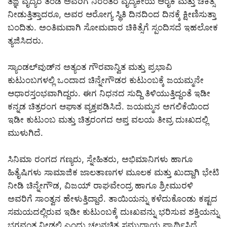
ತಜ್ಞ ವೈದ್ಯರ ತಂಡ ಅವರಿಗೆ ನಿರಂತರ ವೈದ್ಯಕೀಯ ಆರೈಕೆ ಮತ್ತು ಚಿಕಿತ್ಸೆ
ನೀಡುತ್ತಿತ್ತಾದರೂ, ಅವರ ಆರೋಗ್ಯ ಸ್ಥಿತಿ ದಿನದಿಂದ ದಿನಕ್ಕೆ ಕ್ಷೀಣಿಸುತ್ತಾ
ಬಂದಿತು. ಅಂತಿಮವಾಗಿ ಸೋಮವಾರ ಚಿಕಿತ್ಸೆಗೆ ಸ್ಪಂದಿಸದೆ ಇಹಲೋಕ
ತ್ಯಜಿಸಿದರು.
ಸ್ಯಾಂಡಲ್‌ವುಡ್‌ನ ಅತ್ಯಂತ ಗೌರವಾನ್ವಿತ ಮತ್ತು ಪ್ರಭಾವಿ
ಕುಟುಂಬಗಳಲ್ಲಿ ಒಂದಾದ ಚಿನ್ನೇಗೌಡರ ಕುಟುಂಬಕ್ಕೆ ಜಯಮ್ಮನೇ
ಆಧಾರಸ್ತಂಭವಾಗಿದ್ದರು. ಈಗ ನಿಧನದ ಸುದ್ದಿ ತಿಳಿಯುತ್ತಿದ್ದಂತೆ ಇಡೀ
ಕನ್ನಡ ಚಿತ್ರರಂಗ ಆಘಾತ ವ್ಯಕ್ತಪಡಿಸಿದೆ. ಜಯಮ್ಮನ ಅಗಲಿಕೆಯಿಂದ
ಇಡೀ ಕುಟುಂಬ ಮತ್ತು ಚಿತ್ರರಂಗದ ಆಪ್ತ ವಲಯ ತೀವ್ರ ದುಃಖದಲ್ಲಿ
ಮುಳುಗಿದೆ.
ಸಿನಿಮಾ ರಂಗದ ಗಣ್ಯರು, ಸ್ನೇಹಿತರು, ಅಭಿಮಾನಿಗಳು ಹಾಗೂ
ಹಿತೈಷಿಗಳು ಸಾಮಾಜಿಕ ಜಾಲತಾಣಗಳ ಮೂಲಕ ಮತ್ತು ಖುದ್ದಾಗಿ ಭೇಟಿ
ನೀಡಿ ಚಿನ್ನೇಗೌಡ, ವಿಜಯ್ ರಾಘವೇಂದ್ರ ಹಾಗೂ ಶ್ರೀಮುರಳಿ
ಅವರಿಗೆ ಸಾಂತ್ವನ ಹೇಳುತ್ತಿದ್ದಾರೆ. ತಾಯಿಯನ್ನು ಕಳೆದುಕೊಂಡು ಕಷ್ಟದ
ಸಮಯದಲ್ಲಿರುವ ಇಡೀ ಕುಟುಂಬಕ್ಕೆ ದುಃಖವನ್ನು ಭರಿಸುವ ಶಕ್ತಿಯನ್ನು
ಭಗವಂತ ನೀಡಲಿ ಎಂದು ಚಲನಚಿತ್ರ ಸಮುದಾಯ ಪ್ರಾರ್ಥಿಸಿದೆ.