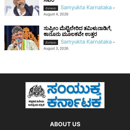
Samyukta Karnataka
-
ಬೆಂಗಳೂರು
August 4, 2026
ಸುಪ್ರೀಂ ಮೆಟ್ಟಿಲೇರಿದ ತಮಿಳುನಾಡಿಗೆ,
ಕಾನೂನು ಮೂಲಕವೇ ಉತ್ತರ
Samyukta Karnataka
-
ಬೆಂಗಳೂರು
August 3, 2026
ABOUT US