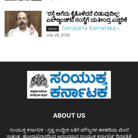
‘ರಸ್ತೆ ಅಗೆದು ಕೈತೊಳೆದರೆ ಬಿಡುವುದಿಲ್ಲ’:
ಎಲ್‌ಆ್ಯಂಡ್‌ಟಿ ಸಂಸ್ಥೆಗೆ ಯತೀಂದ್ರ ಎಚ್ಚರಿಕೆ
Samyukta Karnataka
-
ಬೆಳಗಾವಿ
July 28, 2026
ABOUT US
ಸಂಯುಕ್ತ ಕರ್ನಾಟಕ : ಸ್ಪಷ್ಟ ಉದ್ದೇಶ ಜತೆಗೆ ಮೌಲ್ಯಗಳ ತಳಹದಿಯ ಮೇಲೆ
ಸ್ವಾತಂತ್ರ್ಯ ಹೋರಾಟಗಾರರಿಂದ ಆರಂಭವಾದ ಸಂಯುಕ್ತ ಕರ್ನಾಟಕ' ದಿನಪತ್ರಿಕೆ