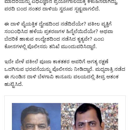
ಮಾದರಿಯನ್ನು ವಿಧಿವಿಜ್ಞಾನ ಪ್ರಯೋಗಾಲಯಕ್ಕೆ ಕಳುಹಿಸಲಾಗಿದ್ದು,
ವರದಿ ಬಂದ ನಂತರ ದಾಳಿಯ ಸ್ವರೂಪ ಸ್ಪಷ್ಟವಾಗಲಿದೆ.
ಈ ದಾಳಿ ವೈಯಕ್ತಿಕ ದ್ವೇಷದಿಂದ ನಡೆದಿದೆಯೇ? ವಕೀಲ ವೃತ್ತಿಗೆ
ಸಂಬಂಧಿಸಿದ ಹಳೆಯ ಪ್ರಕರಣಗಳ ಹಿನ್ನೆಲೆಯಿದೆಯೇ? ಅಥವಾ
ಬೆದರಿಕೆ ಹಾಕುವ ಉದ್ದೇಶದಿಂದ ನಡೆಸಿದ ಕೃತ್ಯವೇ? ಎಂಬ
ಕೋನಗಳಲ್ಲಿ ಪೊಲೀಸರು ತನಿಖೆ ಮುಂದುವರಿಸಿದ್ದಾರೆ.
ಇದೇ ವೇಳೆ ವಕೀಲೆ ಪೂಜಾ ಕಾಕತಕರ ಅವರಿಗೆ ಅಗತ್ಯ ರಕ್ಷಣೆ
ಒದಗಿಸುವ ಭರವಸೆಯನ್ನು ಪೊಲೀಸರು ನೀಡಿದ್ದಾರೆ. ಮಧ್ಯರಾತ್ರಿ ನಡೆದ
ಈ ಗುಂಡಿನ ದಾಳಿ ಬೆಳಗಾವಿ ಕಾನೂನು ವಲಯದಲ್ಲಿ ತೀವ್ರ ಆತಂಕ
ಹುಟ್ಟಿಸಿದೆ.