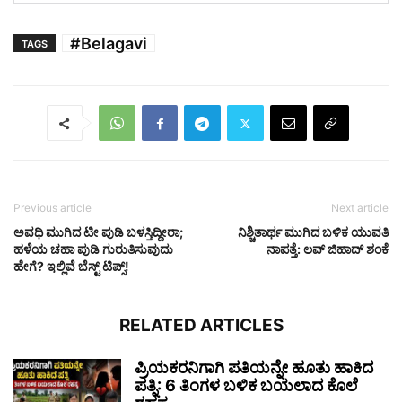
#Belagavi
TAGS
Previous article
Next article
ಅವಧಿ ಮುಗಿದ ಟೀ ಪುಡಿ ಬಳಸ್ತಿದ್ದೀರಾ;
ನಿಶ್ಚಿತಾರ್ಥ ಮುಗಿದ ಬಳಿಕ ಯುವತಿ
ಹಳೆಯ ಚಹಾ ಪುಡಿ ಗುರುತಿಸುವುದು
ನಾಪತ್ತೆ: ಲವ್ ಜಿಹಾದ್ ಶಂಕೆ
ಹೇಗೆ? ಇಲ್ಲಿವೆ ಬೆಸ್ಟ್ ಟಿಪ್ಸ್!
RELATED ARTICLES
ಪ್ರಿಯಕರನಿಗಾಗಿ ಪತಿಯನ್ನೇ ಹೂತು ಹಾಕಿದ
ಪತ್ನಿ: 6 ತಿಂಗಳ ಬಳಿಕ ಬಯಲಾದ ಕೊಲೆ