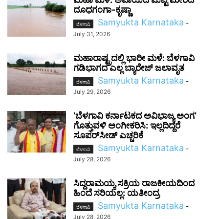
ದೂಧಗಂಗಾ-ಕೃಷ್ಣಾ
Samyukta Karnataka
-
ಬೆಳಗಾವಿ
July 31, 2026
ಮಹಾರಾಷ್ಟ್ರದಲ್ಲಿ ಭಾರೀ ಮಳೆ: ಬೆಳಗಾವಿ
ಗಡಿಭಾಗದ ಎಲ್ಲ ಬ್ಯಾರೇಜ್ ಜಲಾವೃತ
Samyukta Karnataka
-
ಬೆಳಗಾವಿ
July 29, 2026
‘ಬೆಳಗಾವಿ ಕರ್ನಾಟಕದ ಅವಿಭಾಜ್ಯ ಅಂಗ’
ಗೊತ್ತುವಳಿ ಅಂಗೀಕರಿಸಿ: ಇಲ್ಲದಿದ್ದರೆ
ಸೂಪರ್‌ಸೀಡ್ ಎಚ್ಚರಿಕೆ
Samyukta Karnataka
-
ಬೆಳಗಾವಿ
July 28, 2026
ಸಿದ್ದರಾಮಯ್ಯ ಸಕ್ರಿಯ ರಾಜಕೀಯದಿಂದ
ಹಿಂದೆ ಸರಿಯಲ್ಲ: ಯತೀಂದ್ರ
Samyukta Karnataka
-
ಬೆಳಗಾವಿ
July 28, 2026